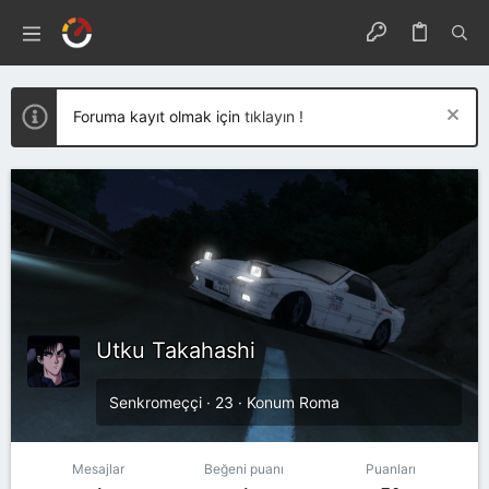
Foruma kayıt olmak için
tıklayın !
Utku Takahashi
Senkromeççi
·
23
·
Konum
Roma
Mesajlar
Beğeni puanı
Puanları