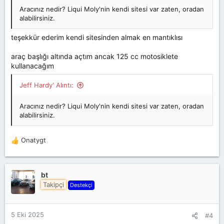
Aracınız nedir? Liqui Moly'nin kendi sitesi var zaten, oradan
alabilirsiniz.
teşekkür ederim kendi sitesinden almak en mantıklısı
araç başlığı altında açtım ancak 125 cc motosiklete
kullanacağım
Jeff Hardy' Alıntı:
Aracınız nedir? Liqui Moly'nin kendi sitesi var zaten, oradan
alabilirsiniz.
Onatygt
T
e
p
k
bt
i
Takipçi
Destekçi
l
e
r
5 Eki 2025
#4
: