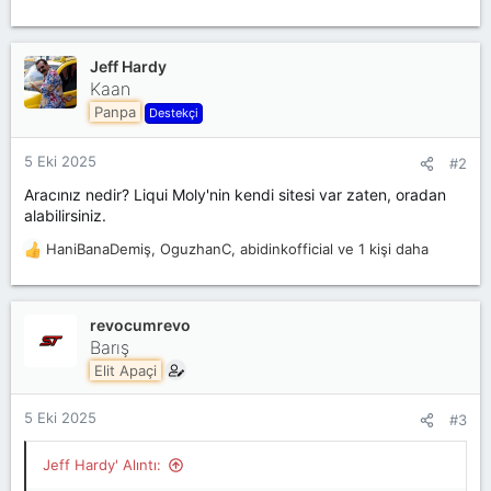
i
Jeff Hardy
Kaan
Panpa
Destekçi
5 Eki 2025
#2
Aracınız nedir? Liqui Moly'nin kendi sitesi var zaten, oradan
alabilirsiniz.
HaniBanaDemiş
,
OguzhanC
,
abidinkofficial
ve 1 kişi daha
T
e
p
k
revocumrevo
i
Barış
l
Elit Apaçi
e
r
:
5 Eki 2025
#3
Jeff Hardy' Alıntı: