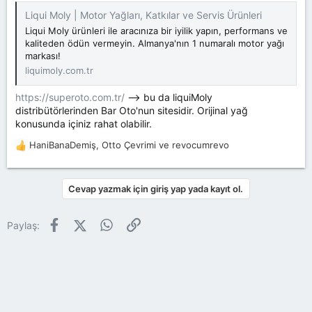
Liqui Moly | Motor Yağları, Katkılar ve Servis Ürünleri
Liqui Moly ürünleri ile aracınıza bir iyilik yapın, performans ve
kaliteden ödün vermeyin. Almanya'nın 1 numaralı motor yağı
markası!
liquimoly.com.tr
https://superoto.com.tr/
--> bu da liquiMoly
distribütörlerinden Bar Oto'nun sitesidir. Orijinal yağ
konusunda içiniz rahat olabilir.
HaniBanaDemiş
,
Otto Çevrimi
ve
revocumrevo
T
e
p
k
Cevap yazmak için giriş yap yada kayıt ol.
i
l
Facebook
X (Twitter)
WhatsApp
Link
Paylaş:
e
r
: