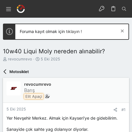
Foruma kayıt olmak için
tıklayın !
10w40 Liqui Moly nereden alınabilir?
K
B
revocumrevo
5 Eki 2025
o
a
n
ş
Motosiklet
u
l
y
a
revocumrevo
u
n
Barış
b
g
a
ı
Elit Apaçi
ş
ç
l
t
5 Eki 2025
#1
a
a
t
r
Yer Nevşehir Merkez. Almak için Kayseri'ye de gidebilirim.
a
i
n
h
Sanayide çok sahte yag dolanıyor diyorlar.