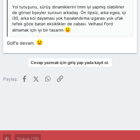
Yol tutuşunu, sürüş dinamiklerini tmm iyi yapmış olabilirler
de görsel bşeyler sunsun arkadaş. Ön tipsiz, arka egea, içi
i30, arka kol dayaması yok havalandırma ızgarası yok ufak
tefek göze batan eksiklikler de cabası. Velhasıl Ford
almamak için iyi bir tasarım
Golf'e devam.
Cevap yazmak için giriş yap yada kayıt ol.
Facebook
X (Twitter)
WhatsApp
Link
Paylaş:
Türkçe (TR)