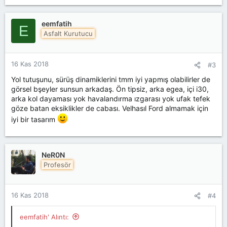
eemfatih
E
Asfalt Kurutucu
16 Kas 2018
#3
Yol tutuşunu, sürüş dinamiklerini tmm iyi yapmış olabilirler de
görsel bşeyler sunsun arkadaş. Ön tipsiz, arka egea, içi i30,
arka kol dayaması yok havalandırma ızgarası yok ufak tefek
göze batan eksiklikler de cabası. Velhasıl Ford almamak için
iyi bir tasarım
NeR0N
Profesör
16 Kas 2018
#4
eemfatih' Alıntı: