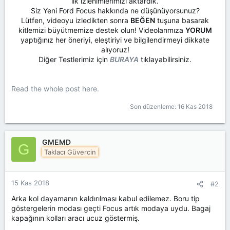
ilk izlenimlerimizi aktardık.
n
h
Siz Yeni Ford Focus hakkında ne düşünüyorsunuz?
i
Lütfen, videoyu izledikten sonra
BEĞEN
tuşuna basarak
kitlemizi büyütmemize destek olun! Videolarımıza
YORUM
yaptığınız her öneriyi, eleştiriyi ve bilgilendirmeyi dikkate
alıyoruz!
Diğer Testlerimiz için
BURAYA
tıklayabilirsiniz.​
Read the whole post here.
Son düzenleme:
16 Kas 2018
GMEMD
G
Taklacı Güvercin
15 Kas 2018
#2
Arka kol dayamanın kaldırılması kabul edilemez. Boru tip
göstergelerin modası geçti Focus artık modaya uydu. Bagaj
kapağının kolları aracı ucuz göstermiş.