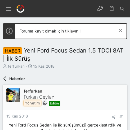
Foruma kayıt olmak için
tıklayın !
Yeni Ford Focus Sedan 1.5 TDCI 8AT
HABER
| İlk Sürüş
K
B
ferfurkan
15 Kas 2018
o
a
n
ş
Haberler
u
l
y
a
ferfurkan
u
n
Furkan Ceylan
b
g
a
ı
Yönetim
Editör
ş
ç
l
t
15 Kas 2018
#1
a
a
t
r
Yeni Ford Focus Sedan ile ilk sürüşümüzü gerçekleştirdik ve
a
i