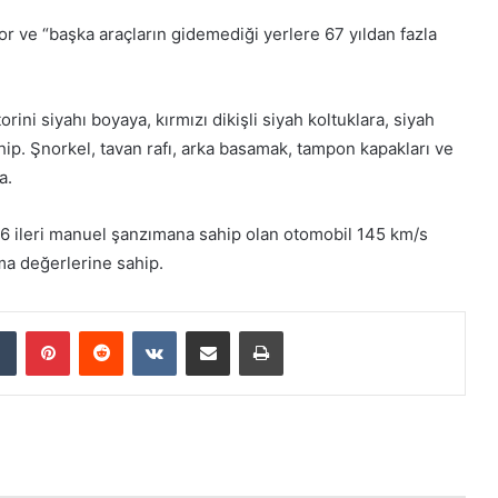
yor ve “başka araçların gidemediği yerlere 67 yıldan fazla
ni siyahı boyaya, kırmızı dikişli siyah koltuklara, siyah
hip. Şnorkel, tavan rafı, arka basamak, tampon kapakları ve
a.
r. 6 ileri manuel şanzımana sahip olan otomobil 145 km/s
a değerlerine sahip.
Tumblr
Pinterest
Reddit
VKontakte
E-Posta ile paylaş
Yazdır