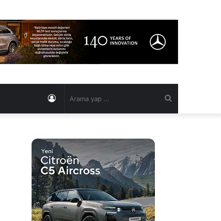
Kayıt
Arama
Ol
yap
...