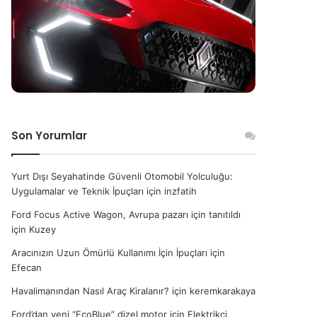
Son Yorumlar
Yurt Dışı Seyahatinde Güvenli Otomobil Yolculuğu:
Uygulamalar ve Teknik İpuçları
için
inzfatih
Ford Focus Active Wagon, Avrupa pazarı için tanıtıldı
için
Kuzey
Aracınızın Uzun Ömürlü Kullanımı İçin İpuçları
için
Efecan
Havalimanından Nasıl Araç Kiralanır?
için
keremkarakaya
Ford’dan yeni “EcoBlue” dizel motor
için
Elektrikçi