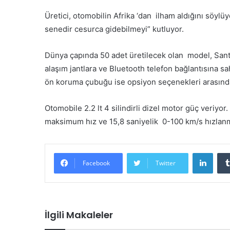
Üretici, otomobilin Afrika ‘dan ilham aldığını söylü
senedir cesurca gidebilmeyi” kutluyor.
Dünya çapında 50 adet üretilecek olan model, Santori
alaşım jantlara ve Bluetooth telefon bağlantısına sa
ön koruma çubuğu ise opsiyon seçenekleri arasınd
Otomobile 2.2 lt 4 silindirli dizel motor güç veriyo
maksimum hız ve 15,8 saniyelik 0-100 km/s hızlanm
LinkedIn
Facebook
Twitter
İlgili Makaleler