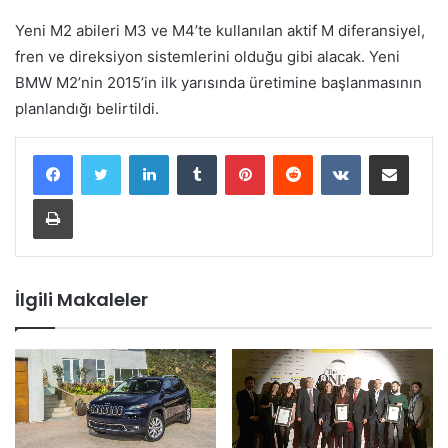
Yeni M2 abileri M3 ve M4’te kullanılan aktif M diferansiyel,
fren ve direksiyon sistemlerini olduğu gibi alacak. Yeni
BMW M2’nin 2015’in ilk yarısında üretimine başlanmasının
planlandığı belirtildi.
LinkedIn
Tumblr
Pinterest
Reddit
VKontakte
E-Posta ile paylaş
Yazdır
İlgili Makaleler