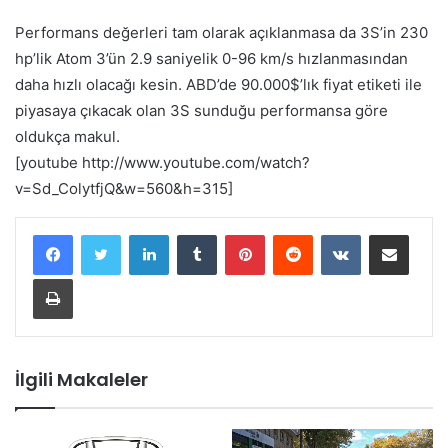
Performans değerleri tam olarak açıklanmasa da 3S’in 230
hp’lik Atom 3’ün 2.9 saniyelik 0-96 km/s hızlanmasından
daha hızlı olacağı kesin. ABD’de 90.000$’lık fiyat etiketi ile
piyasaya çıkacak olan 3S sunduğu performansa göre
oldukça makul.
[youtube http://www.youtube.com/watch?
v=Sd_ColytfjQ&w=560&h=315]
LinkedIn
Tumblr
Pinterest
Reddit
VKontakte
E-Posta ile paylaş
Yazdır
İlgili Makaleler