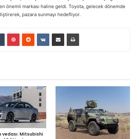
n en önemli markası haline geldi. Toyota, gelecek dönemde
liştirerek, pazara sunmayı hedefliyor.
Tumblr
Pinterest
Reddit
VKontakte
E-Posta ile paylaş
Yazdır
n vedası: Mitsubishi