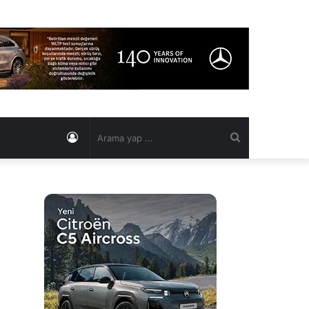
Kayıt
Arama
Ol
yap
...