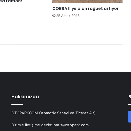
ed Edition!
COBRA II’ye olan rağbet artıyor
25 Aralık 2015
Hakkımızda
B
OTOPARKCOM Otomotiv Sanayi ve Ticaret A.Ş.
Bizimle iletişime geçin: baris@otopark.com