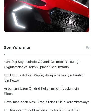
Son Yorumlar
Yurt Dışı Seyahatinde Güvenli Otomobil Yolculuğu:
Uygulamalar ve Teknik İpuçları
için
inzfatih
Ford Focus Active Wagon, Avrupa pazarı için tanıtıldı
için
Kuzey
Aracınızın Uzun Ömürlü Kullanımı İçin İpuçları
için
Efecan
Havalimanından Nasıl Araç Kiralanır?
için
keremkarakaya
Ford’dan yeni “EcoBlue” dizel motor
için
Elektrikçi