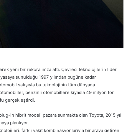
rek yeni bir rekora imza attı. Çevreci teknolojilerin lider
n piyasaya sunulduğu 1997 yılından bugüne kadar
 otomobil satışıyla bu teknolojinin tüm dünyada
 otomobiller, benzinli otomobillere kıyasla 49 milyon ton
fu gerçekleştirdi.
t plug-in hibrit modeli pazara sunmakta olan Toyota, 2015 yılı
maya planlıyor.
olojileri, farklı yakıt kombinasyonlarıyla bir araya getiren