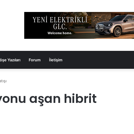
öşe Yazıları
Forum
İletişim
tışı
yonu aşan hibrit