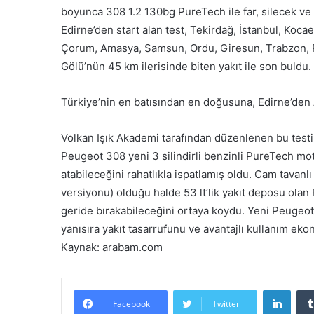
boyunca 308 1.2 130bg PureTech ile far, silecek ve 
Edirne’den start alan test, Tekirdağ, İstanbul, Koca
Çorum, Amasya, Samsun, Ordu, Giresun, Trabzon, Ri
Gölü’nün 45 km ilerisinde biten yakıt ile son buldu.
Türkiye’nin en batısından en doğusuna, Edirne’den
Volkan Işık Akademi tarafından düzenlenen bu testin
Peugeot 308 yeni 3 silindirli benzinli PureTech mo
atabileceğini rahatlıkla ispatlamış oldu. Cam tavan
versiyonu) olduğu halde 53 lt’lik yakıt deposu ola
geride bırakabileceğini ortaya koydu. Yeni Peugeot 
yanısıra yakıt tasarrufunu ve avantajlı kullanım ekon
Kaynak: arabam.com
LinkedIn
Facebook
Twitter