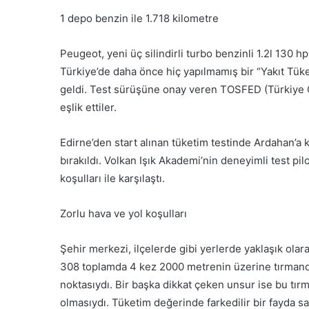
1 depo benzin ile 1.718 kilometre
Peugeot, yeni üç silindirli turbo benzinli 1.2l 13
Türkiye’de daha önce hiç yapılmamış bir “Yakıt Tüke
geldi. Test sürüşüne onay veren TOSFED (Türkiye O
eşlik ettiler.
Edirne’den start alınan tüketim testinde Ardahan’a 
bırakıldı. Volkan Işık Akademi’nin deneyimli test pil
koşulları ile karşılaştı.
Zorlu hava ve yol koşulları
Şehir merkezi, ilçelerde gibi yerlerde yaklaşık olara
308 toplamda 4 kez 2000 metrenin üzerine tırmandı.
noktasıydı. Bir başka dikkat çeken unsur ise bu tırma
olmasıydı. Tüketim değerinde farkedilir bir fayda sa