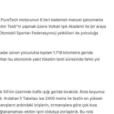
0 hp PureTech motorunun 6 ileri kademeli manuel şanzımanla
tim Testi”ni yapmak üzere Volkan Işık Akademi ile bir araya
tomobil Sporları Federasyonu) yetkilileri de yolculuğa
kadar süren yolculukta toplam 1.718 kilometre geride
otları bu ekonomik yakıt tüketim testi süresinde farklı yol
k 50’nin üzerinde trafik ışığı geride bırakıldı. Rota boyunca
 Ardahan İl Tabelası ise 2400 metre ile testin en yüksek
nışların ardındaki inişlerin, tırmanışlara göre çok kısa
ğlanamaması ekibin işini oldukça zorlaştırdı. Bu rota