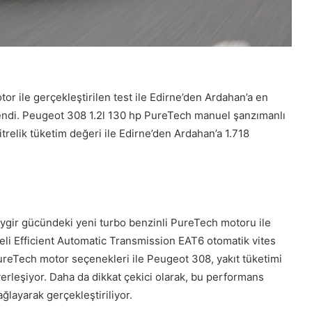
r ile gerçekleştirilen test ile Edirne’den Ardahan’a en
endi. Peugeot 308 1.2l 130 hp PureTech manuel şanzımanlı
itrelik tüketim değeri ile Edirne’den Ardahan’a 1.718
ygir gücündeki yeni turbo benzinli PureTech motoru ile
eli Efficient Automatic Transmission EAT6 otomatik vites
ureTech motor seçenekleri ile Peugeot 308, yakıt tüketimi
 yerleşiyor. Daha da dikkat çekici olarak, bu performans
ğlayarak gerçekleştiriliyor.