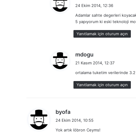
e
24 Ekim 2014, 12:36
d
Adamlar sahte degerleri koyacak d
i
5 yapıyorum ki eski teknoloji mot
k
i
Yanıtlamak için oturum açın
:
d
mdogu
e
21 Kasım 2014, 12:37
d
ortalama tuketim verilerinde 3.
i
k
Yanıtlamak için oturum açın
i
:
d
byofa
e
24 Ekim 2014, 10:55
d
Yok artık löbron Ceyms!
i