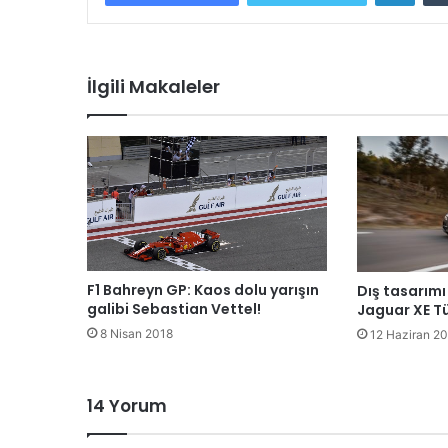
İlgili Makaleler
F1 Bahreyn GP: Kaos dolu yarışın
Dış tasarımı 
galibi Sebastian Vettel!
Jaguar XE T
8 Nisan 2018
12 Haziran 2
14 Yorum