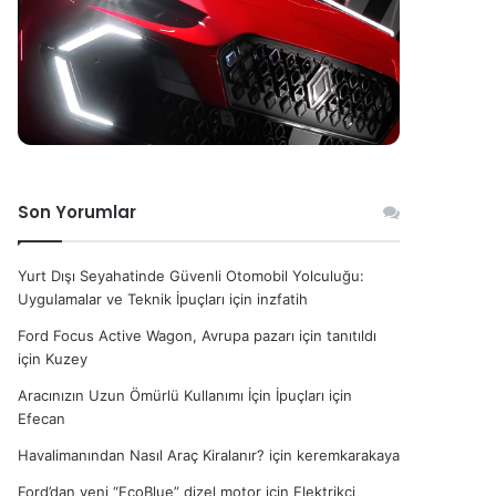
Son Yorumlar
Yurt Dışı Seyahatinde Güvenli Otomobil Yolculuğu:
Uygulamalar ve Teknik İpuçları
için
inzfatih
Ford Focus Active Wagon, Avrupa pazarı için tanıtıldı
için
Kuzey
Aracınızın Uzun Ömürlü Kullanımı İçin İpuçları
için
Efecan
Havalimanından Nasıl Araç Kiralanır?
için
keremkarakaya
Ford’dan yeni “EcoBlue” dizel motor
için
Elektrikçi