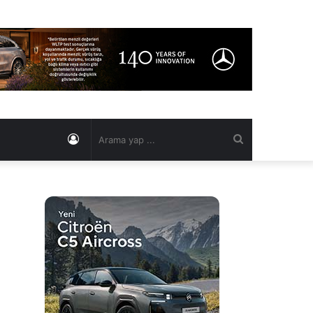
Kayıt
Arama
Ol
yap
...