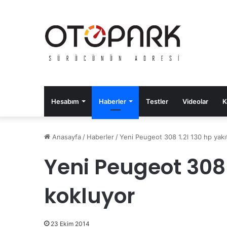
Hesabım
Haberler
Testler
Videolar
K
Anasayfa
/
Haberler
/
Yeni Peugeot 308 1.2l 130 hp yakı
Yeni Peugeot 308 1
kokluyor
23 Ekim 2014