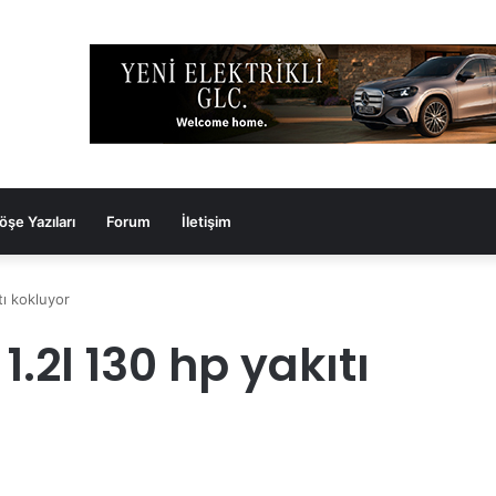
öşe Yazıları
Forum
İletişim
tı kokluyor
.2l 130 hp yakıtı