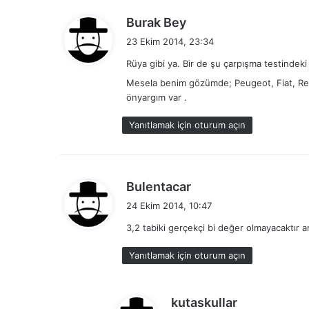
d
Burak Bey
e
23 Ekim 2014, 23:34
d
Rüya gibi ya. Bir de şu çarpışma testindeki
i
Mesela benim gözümde; Peugeot, Fiat, Renau
k
önyargım var .
i
:
Yanıtlamak için oturum açın
d
Bulentacar
e
24 Ekim 2014, 10:47
d
3,2 tabiki gerçekçi bi değer olmayacaktır a
i
k
Yanıtlamak için oturum açın
i
:
d
kutaskullar