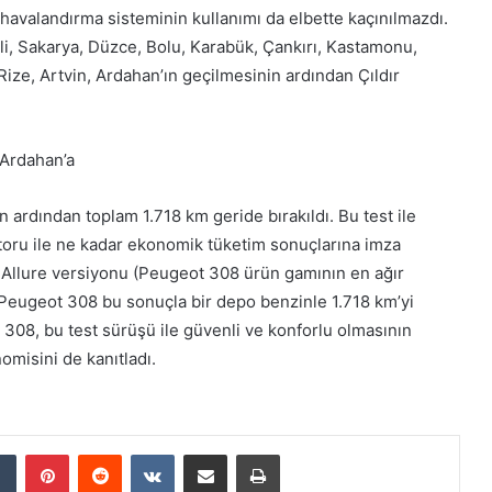
havalandırma sisteminin kullanımı da elbette kaçınılmazdı.
eli, Sakarya, Düzce, Bolu, Karabük, Çankırı, Kastamonu,
ze, Artvin, Ardahan’ın geçilmesinin ardından Çıldır
 Ardahan’a
 ardından toplam 1.718 km geride bırakıldı. Bu test ile
toru ile ne kadar ekonomik tüketim sonuçlarına imza
lı Allure versiyonu (Peugeot 308 ürün gamının en ağır
n Peugeot 308 bu sonuçla bir depo benzinle 1.718 km’yi
308, bu test sürüşü ile güvenli ve konforlu olmasının
omisini de kanıtladı.
Tumblr
Pinterest
Reddit
VKontakte
E-Posta ile paylaş
Yazdır