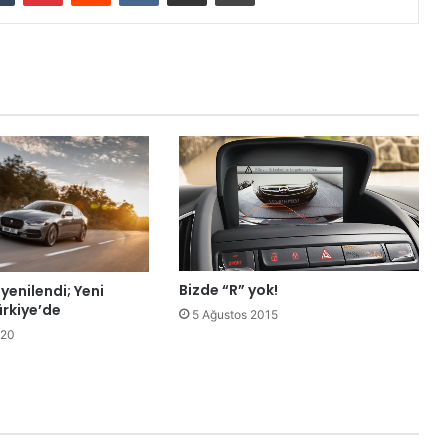
Bizde “R” yok!
yenilendi; Yeni
ürkiye’de
5 Ağustos 2015
020