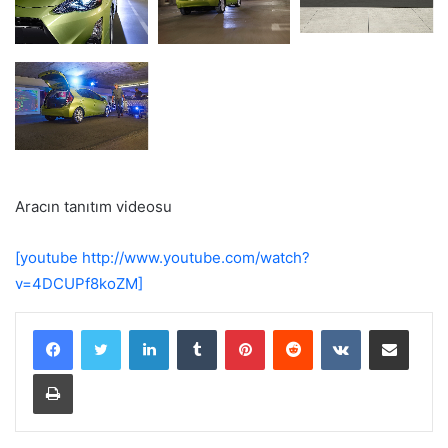
Aracın tanıtım videosu
[youtube http://www.youtube.com/watch?
v=4DCUPf8koZM]
LinkedIn
Tumblr
Pinterest
Reddit
VKontakte
E-Posta ile paylaş
Yazdır