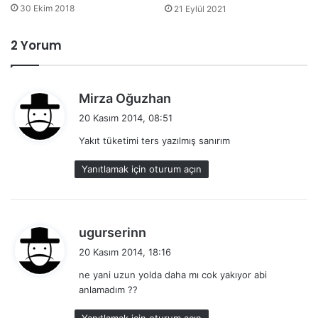
30 Ekim 2018
21 Eylül 2021
2 Yorum
d
Mirza Oğuzhan
e
20 Kasım 2014, 08:51
d
Yakıt tüketimi ters yazılmış sanırım
i
k
Yanıtlamak için oturum açın
i
:
d
ugurserinn
e
20 Kasım 2014, 18:16
d
ne yani uzun yolda daha mı cok yakıyor abi
i
anlamadım ??
k
i
Yanıtlamak için oturum açın