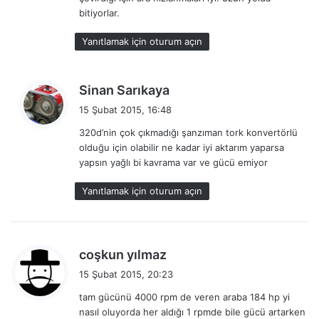
bitiyorlar.
Yanıtlamak için oturum açın
d
Sinan Sarıkaya
e
15 Şubat 2015, 16:48
d
320d’nin çok çıkmadığı şanzıman tork konvertörlü
i
olduğu için olabilir ne kadar iyi aktarım yaparsa
k
yapsın yağlı bi kavrama var ve gücü emiyor
i
:
Yanıtlamak için oturum açın
d
coşkun yılmaz
e
15 Şubat 2015, 20:23
d
tam gücünü 4000 rpm de veren araba 184 hp yi
i
nasıl oluyorda her aldığı 1 rpmde bile gücü artarken
k