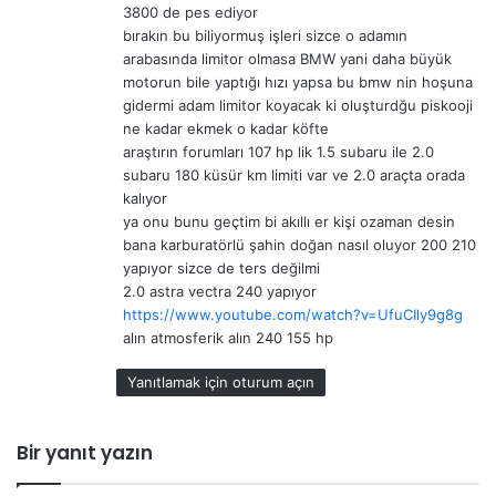
3800 de pes ediyor
i
bırakın bu biliyormuş işleri sizce o adamın
:
arabasında limitor olmasa BMW yani daha büyük
motorun bile yaptığı hızı yapsa bu bmw nin hoşuna
gidermi adam limitor koyacak ki oluşturdğu piskooji
ne kadar ekmek o kadar köfte
araştırın forumları 107 hp lik 1.5 subaru ile 2.0
subaru 180 küsür km limiti var ve 2.0 araçta orada
kalıyor
ya onu bunu geçtim bi akıllı er kişi ozaman desin
bana karburatörlü şahin doğan nasıl oluyor 200 210
yapıyor sizce de ters değilmi
2.0 astra vectra 240 yapıyor
https://www.youtube.com/watch?v=UfuCIly9g8g
alın atmosferik alın 240 155 hp
Yanıtlamak için oturum açın
Bir yanıt yazın