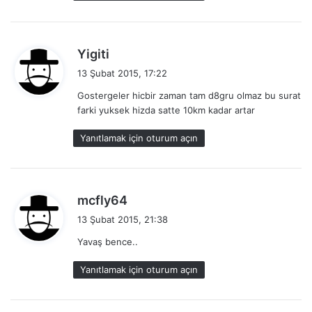
:
d
Yigiti
e
13 Şubat 2015, 17:22
d
Gostergeler hicbir zaman tam d8gru olmaz bu surat
i
farki yuksek hizda satte 10km kadar artar
k
i
Yanıtlamak için oturum açın
:
d
mcfly64
e
13 Şubat 2015, 21:38
d
Yavaş bence..
i
k
Yanıtlamak için oturum açın
i
: