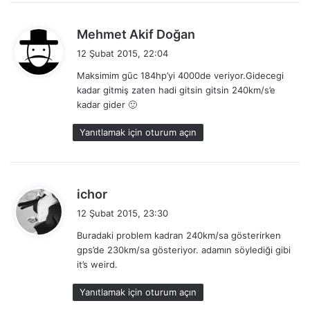
d
Mehmet Akif Doğan
e
12 Şubat 2015, 22:04
d
Maksimim gūc 184hp’yi 4000de veriyor.Gidecegi
i
kadar gitmiş zaten hadi gitsin gitsin 240km/s’e
k
kadar gider 🙂
i
:
Yanıtlamak için oturum açın
d
ichor
e
12 Şubat 2015, 23:30
d
Buradaki problem kadran 240km/sa gösterirken
i
gps’de 230km/sa gösteriyor. adamın söylediği gibi
k
it’s weird.
i
:
Yanıtlamak için oturum açın