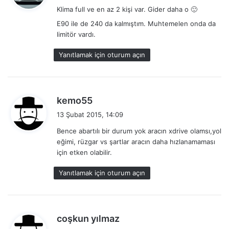
d
Klima full ve en az 2 kişi var. Gider daha o 🙂
i
E90 ile de 240 da kalmıştım. Muhtemelen onda da
k
limitör vardı.
i
:
Yanıtlamak için oturum açın
d
kemo55
e
13 Şubat 2015, 14:09
d
Bence abartılı bir durum yok aracın xdrive olamsı,yol
i
eğimi, rüzgar vs şartlar aracın daha hızlanamaması
k
için etken olabilir.
i
:
Yanıtlamak için oturum açın
d
coşkun yılmaz
e