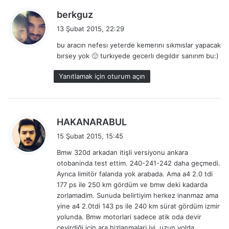
d
berkguz
e
13 Şubat 2015, 22:29
d
bu aracın nefesı yeterde kemerını sıkmıslar yapacak
i
bırsey yok 🙂 turkıyede gecerlı degıldır sanırım bu:)
k
i
Yanıtlamak için oturum açın
:
d
HAKANARABUL
e
15 Şubat 2015, 15:45
d
Bmw 320d arkadan itişli versiyonu ankara
i
otobaninda test ettim. 240-241-242 daha geçmedi.
k
Ayrıca limitör falanda yok arabada. Ama a4 2.0 tdi
i
177 ps ile 250 km gördüm ve bmw deki kadarda
:
zorlamadim. Sunuda belirtiyim herkez inanmaz ama
yine a4 2.0tdi 143 ps ile 240 km sürat gördüm izmir
yolunda. Bmw motorlari sadece atik oda devir
çevirdiği için ara hizlanmalari iyi. uzun yolda