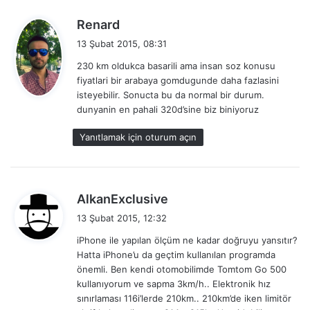
d
Renard
e
13 Şubat 2015, 08:31
d
230 km oldukca basarili ama insan soz konusu
i
fiyatlari bir arabaya gomdugunde daha fazlasini
k
isteyebilir. Sonucta bu da normal bir durum.
i
dunyanin en pahali 320d’sine biz biniyoruz
:
Yanıtlamak için oturum açın
d
AlkanExclusive
e
13 Şubat 2015, 12:32
d
iPhone ile yapılan ölçüm ne kadar doğruyu yansıtır?
i
Hatta iPhone’u da geçtim kullanılan programda
k
önemli. Ben kendi otomobilimde Tomtom Go 500
i
kullanıyorum ve sapma 3km/h.. Elektronik hız
:
sınırlaması 116i’lerde 210km.. 210km’de iken limitör