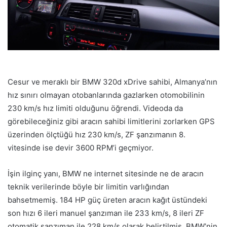
Cesur ve meraklı bir BMW 320d xDrive sahibi, Almanya’nın
hız sınırı olmayan otobanlarında gazlarken otomobilinin
230 km/s hız limiti olduğunu öğrendi. Videoda da
görebileceğiniz gibi aracın sahibi limitlerini zorlarken GPS
üzerinden ölçtüğü hız 230 km/s, ZF şanzımanın 8.
vitesinde ise devir 3600 RPM’i geçmiyor.
İşin ilginç yanı, BMW ne internet sitesinde ne de aracın
teknik verilerinde böyle bir limitin varlığından
bahsetmemiş. 184 HP güç üreten aracın kağıt üstündeki
son hızı 6 ileri manuel şanzıman ile 233 km/s, 8 ileri ZF
otomatik şanzıman ile 228 km/s olarak belirtilmiş. BMW’nin