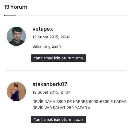
19 Yorum
d
vetapex
e
12 Şubat 2015, 20:41
d
daha ne gitsin ?
i
k
Yanıtlamak için oturum açın
i
:
d
atakanberk07
e
12 Şubat 2015, 21:34
d
DEVİR DAHA 3600 DE KARDEŞ 6000-6300 E KADAR
i
DEVİR VAR RAHAT 250 YAPAR :d
k
i
Yanıtlamak için oturum açın
: