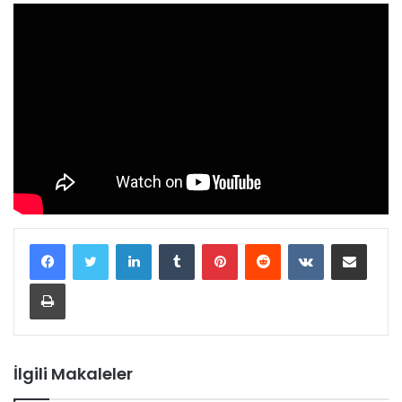
LinkedIn
Tumblr
Pinterest
Reddit
VKontakte
E-Posta ile paylaş
Yazdır
İlgili Makaleler