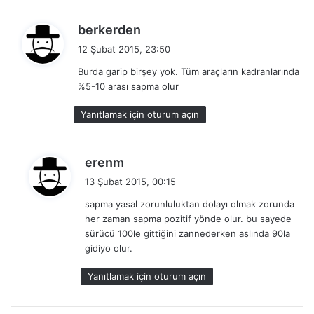
d
berkerden
e
12 Şubat 2015, 23:50
d
Burda garip birşey yok. Tüm araçların kadranlarında
i
%5-10 arası sapma olur
k
i
Yanıtlamak için oturum açın
:
d
erenm
e
13 Şubat 2015, 00:15
d
sapma yasal zorunluluktan dolayı olmak zorunda
i
her zaman sapma pozitif yönde olur. bu sayede
k
sürücü 100le gittiğini zannederken aslında 90la
i
gidiyo olur.
:
Yanıtlamak için oturum açın