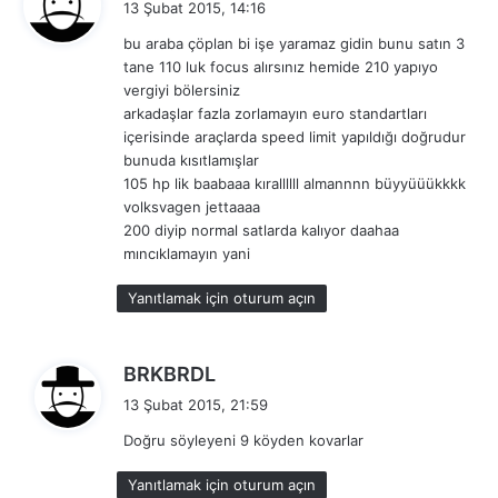
13 Şubat 2015, 14:16
d
bu araba çöplan bi işe yaramaz gidin bunu satın 3
i
tane 110 luk focus alırsınız hemide 210 yapıyo
k
vergiyi bölersiniz
i
arkadaşlar fazla zorlamayın euro standartları
:
içerisinde araçlarda speed limit yapıldığı doğrudur
bunuda kısıtlamışlar
105 hp lik baabaaa kırallllll almannnn büyyüüükkkk
volksvagen jettaaaa
200 diyip normal satlarda kalıyor daahaa
mıncıklamayın yani
Yanıtlamak için oturum açın
d
BRKBRDL
e
13 Şubat 2015, 21:59
d
Doğru söyleyeni 9 köyden kovarlar
i
k
Yanıtlamak için oturum açın
i