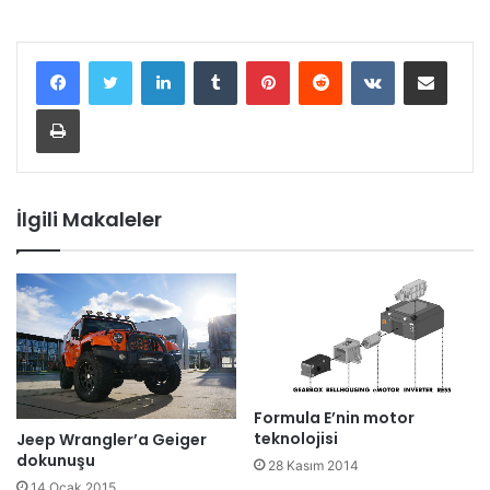
LinkedIn
Tumblr
Pinterest
Reddit
VKontakte
E-Posta ile paylaş
Yazdır
İlgili Makaleler
Formula E’nin motor
teknolojisi
Jeep Wrangler’a Geiger
dokunuşu
28 Kasım 2014
14 Ocak 2015