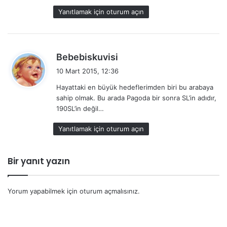
i
Yanıtlamak için oturum açın
:
d
Bebebiskuvisi
e
10 Mart 2015, 12:36
d
Hayattaki en büyük hedeflerimden biri bu arabaya
i
sahip olmak. Bu arada Pagoda bir sonra SL’in adıdır,
k
190SL’in değil…
i
:
Yanıtlamak için oturum açın
Bir yanıt yazın
Yorum yapabilmek için
oturum açmalısınız
.