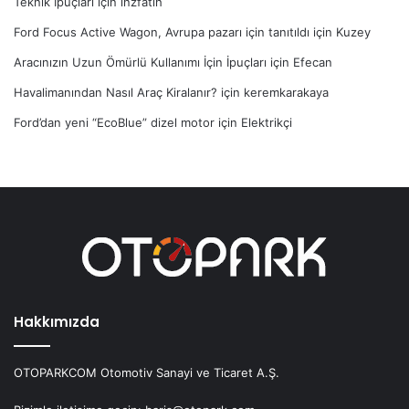
Teknik İpuçları
için
inzfatih
Ford Focus Active Wagon, Avrupa pazarı için tanıtıldı
için
Kuzey
Aracınızın Uzun Ömürlü Kullanımı İçin İpuçları
için
Efecan
Havalimanından Nasıl Araç Kiralanır?
için
keremkarakaya
Ford’dan yeni “EcoBlue” dizel motor
için
Elektrikçi
Hakkımızda
OTOPARKCOM Otomotiv Sanayi ve Ticaret A.Ş.