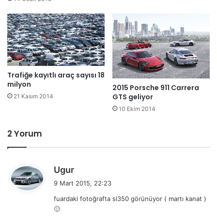
Trafiğe kayıtlı araç sayısı 18
milyon
2015 Porsche 911 Carrera
GTS geliyor
21 Kasım 2014
10 Ekim 2014
2 Yorum
d
Ugur
e
9 Mart 2015, 22:23
d
fuardaki fotoğrafta sl350 görünüyor ( martı kanat )
i
🙂
k