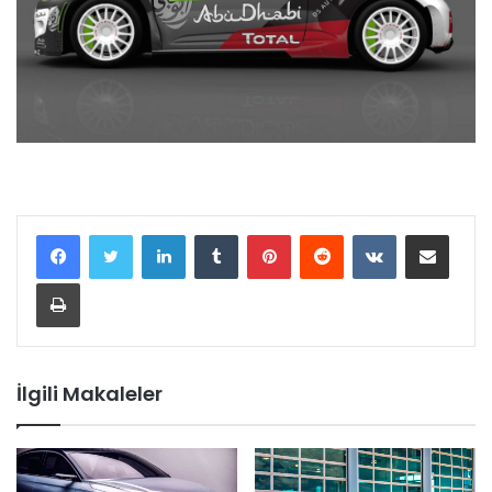
LinkedIn
Tumblr
Pinterest
Reddit
VKontakte
E-Posta ile paylaş
Yazdır
İlgili Makaleler