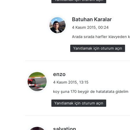
i
:
d
Batuhan Karalar
e
4 Kasım 2015, 00:24
d
Arada sırada harfler klavyeden k
i
k
Yanıtlamak için oturum açın
i
:
d
enzo
e
4 Kasım 2015, 13:15
d
koy şuna 170 beygir de hatatatata gidelim
i
k
Yanıtlamak için oturum açın
i
:
d
salvation