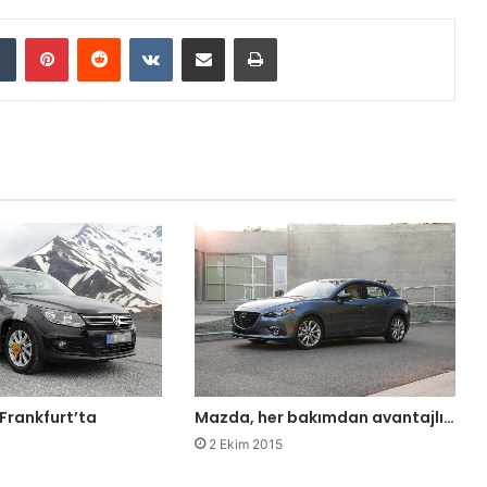
Tumblr
Pinterest
Reddit
VKontakte
E-Posta ile paylaş
Yazdır
Frankfurt’ta
Mazda, her bakımdan avantajlı…
2 Ekim 2015