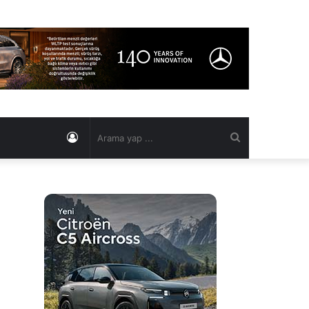
Kayıt
Arama
Ol
yap
...