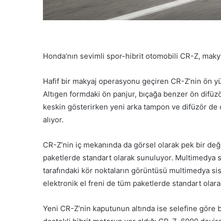
Honda’nın sevimli spor-hibrit otomobili CR-Z, makyaj
Hafif bir makyaj operasyonu geçiren CR-Z’nin ön yü
Altıgen formdaki ön panjur, bıçağa benzer ön difü
keskin gösterirken yeni arka tampon ve difüzör de
alıyor.
CR-Z’nin iç mekanında da görsel olarak pek bir değ
paketlerde standart olarak sunuluyor. Multimedya 
tarafındaki kör noktaların görüntüsü multimedya sis
elektronik el freni de tüm paketlerde standart olarak
Yeni CR-Z’nin kaputunun altında ise selefine göre bir 