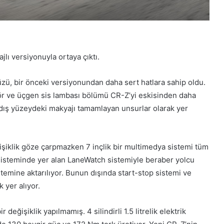
lı versiyonuyla ortaya çıktı.
zü, bir önceki versiyonundan daha sert hatlara sahip oldu.
zör ve üçgen sis lambası bölümü CR-Z’yi eskisinden daha
 dış yüzeydeki makyajı tamamlayan unsurlar olarak yer
işiklik göze çarpmazken 7 inçlik bir multimedya sistemi tüm
sisteminde yer alan LaneWatch sistemiyle beraber yolcu
temine aktarılıyor. Bunun dışında start-stop sistemi ve
 yer alıyor.
değişiklik yapılmamış. 4 silindirli 1.5 litrelik elektrik