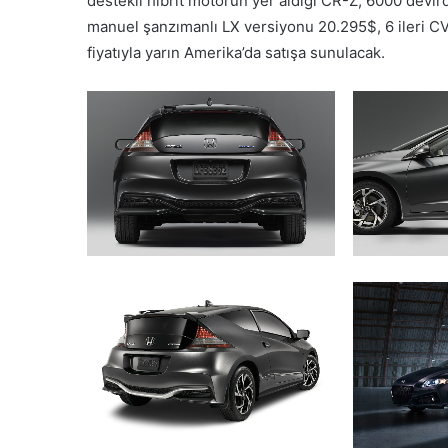
destekli hibrit motorun yer aldığı CR-Z, 6000 devir
manuel şanzımanlı LX versiyonu 20.295$, 6 ileri C
fiyatıyla yarın Amerika’da satışa sunulacak.