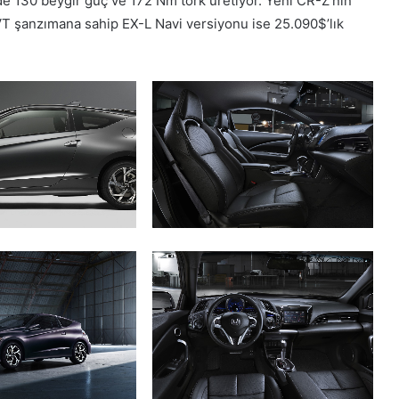
de 130 beygir güç ve 172 Nm tork üretiyor. Yeni CR-Z’nin
VT şanzımana sahip EX-L Navi versiyonu ise 25.090$’lık