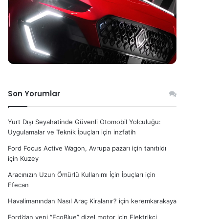
Son Yorumlar
Yurt Dışı Seyahatinde Güvenli Otomobil Yolculuğu:
Uygulamalar ve Teknik İpuçları
için
inzfatih
Ford Focus Active Wagon, Avrupa pazarı için tanıtıldı
için
Kuzey
Aracınızın Uzun Ömürlü Kullanımı İçin İpuçları
için
Efecan
Havalimanından Nasıl Araç Kiralanır?
için
keremkarakaya
Ford’dan yeni “EcoBlue” dizel motor
için
Elektrikçi