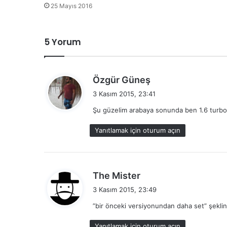
25 Mayıs 2016
5 Yorum
d
Özgür Güneş
e
3 Kasım 2015, 23:41
d
Şu güzelim arabaya sonunda ben 1.6 turbo
i
k
Yanıtlamak için oturum açın
i
:
d
The Mister
e
3 Kasım 2015, 23:49
d
”bir önceki versiyonundan daha set” şeklind
i
k
Yanıtlamak için oturum açın