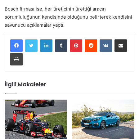
Bosch firması ise, her üreticinin ürettiği aracın
sorumluluğunun kendisinde olduğunu belirterek kendisini
savunucu açıklamalar yaptı.
LinkedIn
Tumblr
Pinterest
Reddit
VKontakte
E-Posta ile paylaş
Yazdır
İlgili Makaleler