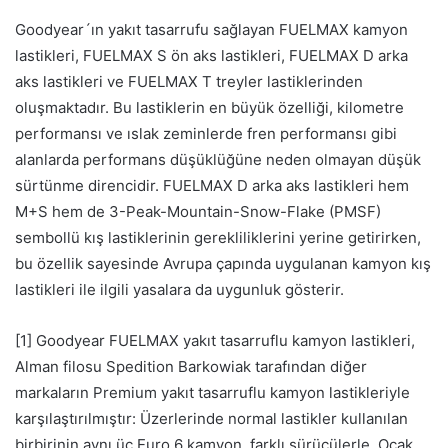
Goodyear´ın yakıt tasarrufu sağlayan FUELMAX kamyon
lastikleri, FUELMAX S ön aks lastikleri, FUELMAX D arka
aks lastikleri ve FUELMAX T treyler lastiklerinden
oluşmaktadır. Bu lastiklerin en büyük özelliği, kilometre
performansı ve ıslak zeminlerde fren performansı gibi
alanlarda performans düşüklüğüne neden olmayan düşük
sürtünme direncidir. FUELMAX D arka aks lastikleri hem
M+S hem de 3-Peak-Mountain-Snow-Flake (PMSF)
sembollü kış lastiklerinin gerekliliklerini yerine getirirken,
bu özellik sayesinde Avrupa çapında uygulanan kamyon kış
lastikleri ile ilgili yasalara da uygunluk gösterir.
[1] Goodyear FUELMAX yakıt tasarruflu kamyon lastikleri,
Alman filosu Spedition Barkowiak tarafından diğer
markaların Premium yakıt tasarruflu kamyon lastikleriyle
karşılaştırılmıştır: Üzerlerinde normal lastikler kullanılan
birbirinin aynı üç Euro 6 kamyon, farklı sürücülerle, Ocak