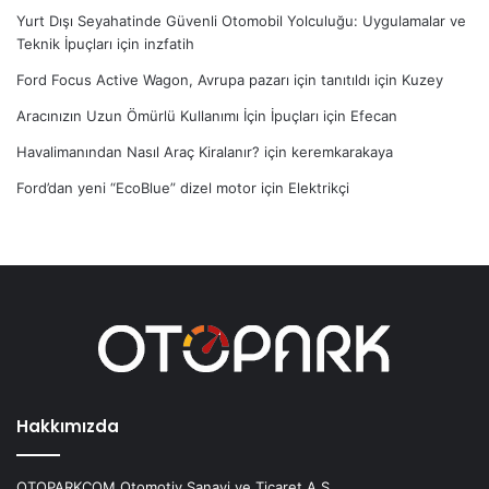
Yurt Dışı Seyahatinde Güvenli Otomobil Yolculuğu: Uygulamalar ve
Teknik İpuçları
için
inzfatih
Ford Focus Active Wagon, Avrupa pazarı için tanıtıldı
için
Kuzey
Aracınızın Uzun Ömürlü Kullanımı İçin İpuçları
için
Efecan
Havalimanından Nasıl Araç Kiralanır?
için
keremkarakaya
Ford’dan yeni “EcoBlue” dizel motor
için
Elektrikçi
Hakkımızda
OTOPARKCOM Otomotiv Sanayi ve Ticaret A.Ş.