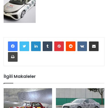
LinkedIn
Tumblr
Pinterest
Reddit
VKontakte
E-Posta ile paylaş
Yazdır
İlgili Makaleler