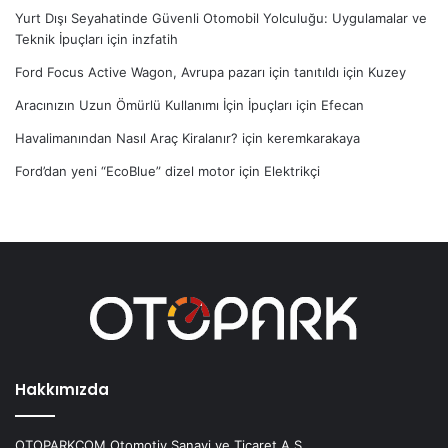
Yurt Dışı Seyahatinde Güvenli Otomobil Yolculuğu: Uygulamalar ve
Teknik İpuçları
için
inzfatih
Ford Focus Active Wagon, Avrupa pazarı için tanıtıldı
için
Kuzey
Aracınızın Uzun Ömürlü Kullanımı İçin İpuçları
için
Efecan
Havalimanından Nasıl Araç Kiralanır?
için
keremkarakaya
Ford’dan yeni “EcoBlue” dizel motor
için
Elektrikçi
Hakkımızda
OTOPARKCOM Otomotiv Sanayi ve Ticaret A.Ş.