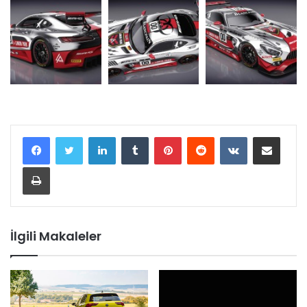
LinkedIn
Tumblr
Pinterest
Reddit
VKontakte
E-Posta ile paylaş
Yazdır
İlgili Makaleler