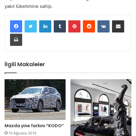
yakıt tüketimine sahip.
LinkedIn
Tumblr
Pinterest
Reddit
VKontakte
E-Posta ile paylaş
Yazdır
İlgili Makaleler
Mazda yine farkını “KODO”
15 Ağustos 2015