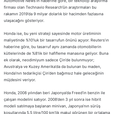
Automotive News’in haberine göre, bir teknoloji araştırma
firması olan Technavio Research’ün araştırmaları bu
rakamın 2019’da 9 milyar dolarlık bir hacimden fazlasına
ulaşacağını gösteriyor.
Honda ise, bu yeni strateji sayesinde motor üretiminin
maliyetinde %10’luk bir tasarrufun önünü açıyor. Reuters’ın
haberine göre, bu tasarruf aynı zamanda otomobillerin
kütlelerinde de %8’lik bir hafifleme manasına geliyor. Buna
ek olarak, neodimiyum sadece Çin’de bulunmuyor;
Avustralya ve Kuzey Amerika’da da bulunan bu maden,
Honda’nın tedarikçisi Çin’den bağımsız hale geleceğinin
müjdesini veriyor.
Honda, 2008 yılından beri Japonya’da Freed’in benzin ile
çalışan modelini satıyor. 2008’den 3 yıl sonra ise hibrit
modeli satılmaya başlanan minivan, Japonya’nın sürüş
koşullarında 5.5 litre/100 km’lik makul görünen bir ortalama