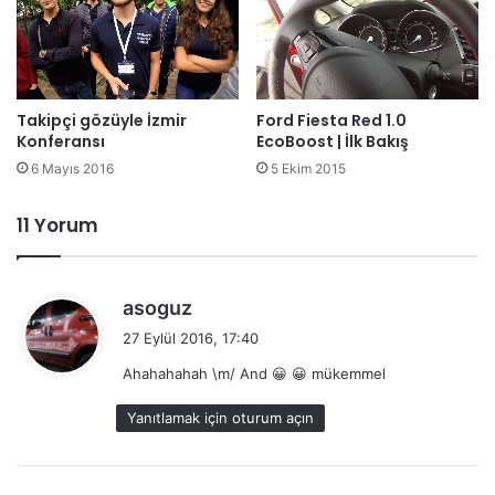
Takipçi gözüyle İzmir
Ford Fiesta Red 1.0
Konferansı
EcoBoost | İlk Bakış
6 Mayıs 2016
5 Ekim 2015
11 Yorum
d
asoguz
e
27 Eylül 2016, 17:40
d
Ahahahahah \m/ And 😀 😀 mükemmel
i
k
Yanıtlamak için oturum açın
i
: