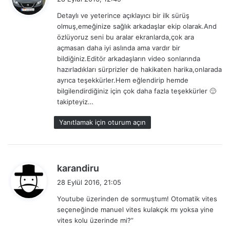
d
Detaylı ve yeterince açıklayıcı bir ilk sürüş
i
olmuş,emeğinize sağlık arkadaşlar ekip olarak.And
k
özlüyoruz seni bu aralar ekranlarda,çok ara
i
açmasan daha iyi aslında ama vardır bir
:
bildiğiniz.Editör arkadaşların video sonlarında
hazırladıkları sürprizler de hakikaten harika,onlarada
ayrıca teşekkürler.Hem eğlendirip hemde
bilgilendirdiğiniz için çok daha fazla teşekkürler 🙂
takipteyiz…
Yanıtlamak için oturum açın
d
karandiru
e
28 Eylül 2016, 21:05
d
Youtube üzerinden de sormuştum! Otomatik vites
i
seçeneğinde manuel vites kulakçık mı yoksa yine
k
vites kolu üzerinde mi? ”
i