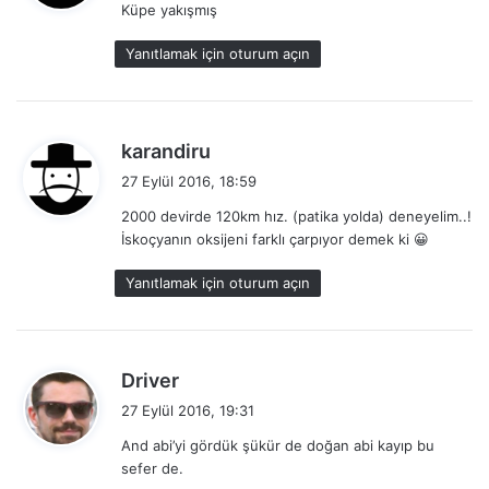
Küpe yakışmış
i
k
Yanıtlamak için oturum açın
i
:
d
karandiru
e
27 Eylül 2016, 18:59
d
2000 devirde 120km hız. (patika yolda) deneyelim..!
i
İskoçyanın oksijeni farklı çarpıyor demek ki 😀
k
i
Yanıtlamak için oturum açın
:
d
Driver
e
27 Eylül 2016, 19:31
d
And abi’yi gördük şükür de doğan abi kayıp bu
i
sefer de.
k