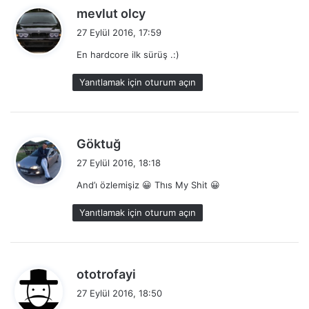
d
mevlut olcy
e
27 Eylül 2016, 17:59
d
En hardcore ilk sürüş .:)
i
k
Yanıtlamak için oturum açın
i
:
d
Göktuğ
e
27 Eylül 2016, 18:18
d
And’ı özlemişiz 😀 Thıs My Shit 😀
i
k
Yanıtlamak için oturum açın
i
:
d
ototrofayi
e
27 Eylül 2016, 18:50
d