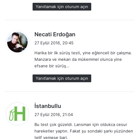
i
Yanıtlamak için oturum açın
:
d
Necati Erdoğan
e
27 Eylül 2016, 20:45
d
Harika bir ilk sürüş testi, yine eğlenceli bir çalışma.
i
Manzara ve mekan da mükemmel olunca yine
k
efsane bir sürüş…
i
:
Yanıtlamak için oturum açın
d
İstanbullu
e
27 Eylül 2016, 21:04
d
Bu test çok güzeldi. Lansman için oldukca cesur
i
hareketler yaptın. Fakat şu sondaki şarkı yüzünden
k
telif yemese bari.