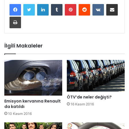
LinkedIn
Tumblr
Pinterest
Reddit
VKontakte
E-Posta ile paylaş
Yazdır
İlgili Makaleler
ÖTV’de neler değişti?
Emisyon kervanına Renault
16 Kasım 2016
da katıldı
10 Kasım 2016