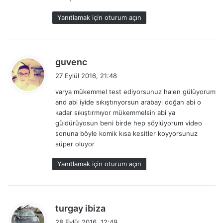
i
:
Yanıtlamak için oturum açın
d
guvenc
e
27 Eylül 2016, 21:48
d
varya mükemmel test ediyorsunuz halen gülüyorum
i
and abi iyide sıkıştırıyorsun arabayı doğan abi o
k
kadar sıkıştırmıyor mükemmelsin abi ya
i
güldürüyosun beni birde hep söylüyorum video
:
sonuna böyle komik kısa kesitler koyyorsunuz
süper oluyor
Yanıtlamak için oturum açın
d
turgay ibiza
e
28 Eylül 2016, 12:49