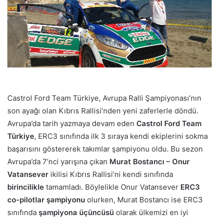
Castrol Ford Team Türkiye, Avrupa Ralli Şampiyonası’nın
son ayağı olan Kıbrıs Rallisi’nden yeni zaferlerle döndü.
Avrupa’da tarih yazmaya devam eden
Castrol Ford Team
Türkiye
, ERC3 sınıfında ilk 3 sıraya kendi ekiplerini sokma
başarısını göstererek takımlar şampiyonu oldu. Bu sezon
Avrupa’da 7’nci yarışına çıkan
Murat Bostancı – Onur
Vatansever
ikilisi Kıbrıs Rallisi’ni kendi sınıfında
birincilikle
tamamladı. Böylelikle Onu
r Vatansever
ERC3
co-pilotlar şampiyonu
olurken, Murat Bostancı ise ERC3
sınıfında
şampiyona üçüncüsü
olarak ülkemizi en iyi