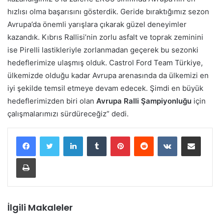
hızlısı olma başarısını gösterdik. Geride bıraktığımız sezon
Avrupa’da önemli yarışlara çıkarak güzel deneyimler
kazandık. Kıbrıs Rallisi’nin zorlu asfalt ve toprak zeminini
ise Pirelli lastikleriyle zorlanmadan geçerek bu sezonki
hedeflerimize ulaşmış olduk. Castrol Ford Team Türkiye,
ülkemizde olduğu kadar Avrupa arenasında da ülkemizi en
iyi şekilde temsil etmeye devam edecek. Şimdi en büyük
hedeflerimizden biri olan
Avrupa Ralli Şampiyonluğu
için
çalışmalarımızı sürdüreceğiz” dedi.
LinkedIn
Tumblr
Pinterest
Reddit
VKontakte
E-Posta ile paylaş
Yazdır
İlgili Makaleler