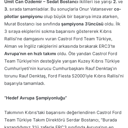
Ümit Can Özdemir – Sedat Bostancı
ikilileri ise yarışı
2.
ve
3.
sırada tamamladılar. Bu sonuçlarla Onur Vatansever
co-
pilotlar şampiyonu
olup büyük bir başarıya imza atarken,
Murat Bostancı ise sınıfında
şampiyona 3’üncüsü
oldu. İlk
3 sıraya ekiplerini sokma başarısını göstererek Kıbrıs
Rallisi’ne damgasını vuran Castrol Ford Team Türkiye,
Alman ve İngiliz rakiplerini arkasında bırakarak ERC3’te
Avrupa’nın en hızlı takımı
oldu. Öte yandan Castrol Ford
Team Türkiye’nin desteğiyle yarışan Kuzey Kıbrıs Türkiye
Cumhuriyeti’nin kurucu Cumhurbaşkanı Rauf Denktaş’ın
torunu Rauf Denktaş, Ford Fiesta S2000’iyle Kıbrıs Rallisi’ni
başarıyla tamamladı.
“Hedef Avrupa Şampiyonluğu”
Takımının Kıbrıs’taki başarısını değerlendiren Castrol Ford
Team Türkiye Takım Direktörü Serdar Bostancı, “Burada
kazandığımız 3’lü zaferle ERC3 sınıfında Avrupa’nın en