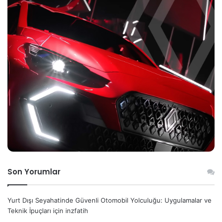
Son Yorumlar
Yurt Dışı Seyahatinde Güvenli Otomobil Yolculuğu: Uygulamalar ve
Teknik İpuçları
için
inzfatih