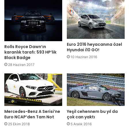
Euro 2016 heyacanına özel
Rolls Royce Dawn’ın
Hyundai i10 GO!
karanlık tarafı: 593 HP’lik
10 Haziran 2016
Black Badge
28 Haziran 2017
Mercedes-Benz A Serisi’ne
Yeşil cehennem bu yıl da
Euro NCAP’den Tam Not
çok can yaktı
25 Ekim 2018
5 Aralık 2016