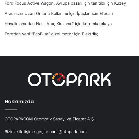
Ford Focus Active Wagon, Avrupa pazarı için tanıtıldı
için
Kuzey
Aracınızın Uzun Ömürlü Kullanımı İçin İpuçları
için
Efecan
Havalimanından Nasıl Araç Kiralanır?
için
keremkarakaya
Ford’dan yeni “EcoBlue” dizel motor
için
Elektrikçi
Hakkımızda
OTOPARKCOM Otomotiv Sanayi ve Ticaret A.Ş.
Bizimle iletişime geçin: baris@otopark.com