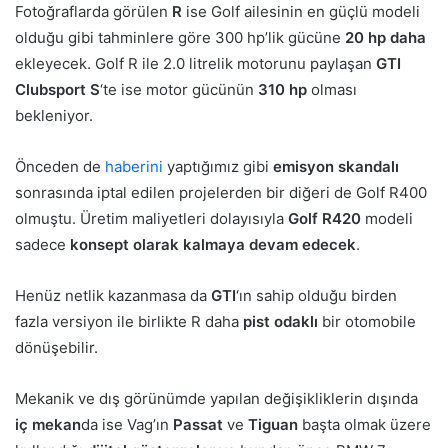
Fotoğraflarda görülen
R
ise Golf ailesinin en güçlü modeli
olduğu gibi tahminlere göre 300 hp’lik gücüne
20 hp daha
ekleyecek. Golf R ile 2.0 litrelik motorunu paylaşan
GTI
Clubsport S
‘te ise motor gücünün
310 hp
olması
bekleniyor.
Önceden de
haberini
yaptığımız gibi
emisyon skandalı
sonrasında iptal edilen projelerden bir diğeri de Golf R400
olmuştu. Üretim maliyetleri dolayısıyla
Golf R420
modeli
sadece
konsept olarak kalmaya devam edecek
.
Henüz netlik kazanmasa da
GTI
‘ın sahip olduğu birden
fazla versiyon ile birlikte R daha
pist odaklı
bir otomobile
dönüşebilir.
Mekanik ve dış görünümde yapılan değişikliklerin dışında
iç mekan
da ise Vag’ın
Passat
ve
Tiguan
başta olmak üzere