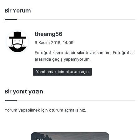
Bir Yorum
d
theamg56
e
9 Kasım 2016, 14:09
d
Fotoğraf kısmında bir sıkıntı var sanırım. Fotoğraflar
i
arasında geçiş yapamıyorum.
k
i
Yanıtlamak için oturum açın
:
Bir yanıt yazın
Yorum yapabilmek için
oturum açmalısınız
.