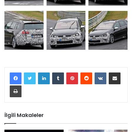
LinkedIn
Tumblr
Pinterest
Reddit
VKontakte
E-Posta ile paylaş
Yazdır
İlgili Makaleler