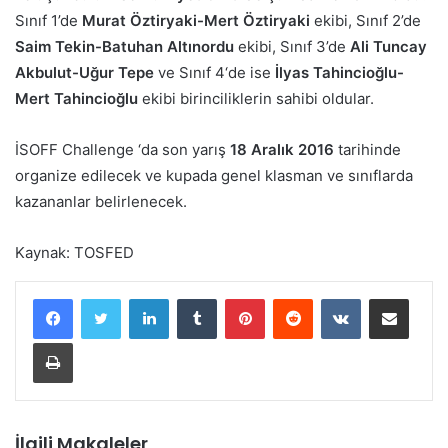
Sınıf 1’de
Murat Öztiryaki-Mert Öztiryaki
ekibi, Sınıf 2’de
Saim Tekin-Batuhan Altınordu
ekibi, Sınıf 3’de
Ali Tuncay
Akbulut-Uğur Tepe
ve Sınıf 4‘de ise
İlyas Tahincioğlu-
Mert Tahincioğlu
ekibi birinciliklerin sahibi oldular.
İSOFF Challenge ‘da son yarış
18 Aralık 2016
tarihinde
organize edilecek ve kupada genel klasman ve sınıflarda
kazananlar belirlenecek.
Kaynak: TOSFED
LinkedIn
Tumblr
Pinterest
Reddit
VKontakte
E-Posta ile paylaş
Yazdır
İlgili Makaleler