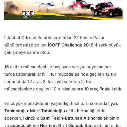
İstanbul Offroad Kulübü tarafından 27 Kasım Pazar
günü organize edilen
İSOFF Challenge 2016
4.ayak büyük
çekişmeye sahne oldu.
16 ekibin mücadelesi ile başlayan yarışta heyecan her
turda katlanarak arttı 1. tur mücadelesinde geçilen 12 tur
sonucunda 12 araç 2. tura yükselirken 2. tur
mücadelesinde geçilen 10 turdan sonra 10 araç finale kaldı.
En büyük mücadelenin yaşandığı final turu sonunda
İlyas
Tahincioğlu-Mert Tahincioğlu
ekibi
birinciliği
elde
ederken,
ikincilik
Sami Tekin-Batuhan Altınordu
ekibinin
ve
üçüncülük
ise
Hürriyet Girit-Selçuk Sarı
ekibinin oldu.