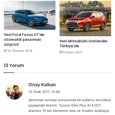
Yeni Ford Focus ST’de
otomatik şanzıman
Yeni Mitsubishi Outlander
sürprizi!
Türkiye’de
30 Temmuz 2018
6 Kasım 2015
13 Yorum
d
Onay Kalkan
e
15 Ocak 2017, 13:49
d
Şanzıman ısınması konusunda bir kullanıcı tecrübesi
i
paylaşmak isterim. Tucson Elite Plus 4×4 DCT
k
aracımız 10 bin kilometre oldu ve fırsatını buldukça
i