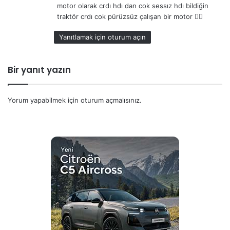
motor olarak crdı hdı dan cok sessız hdı bildiğin
traktör crdı cok pürüzsüz çalışan bir motor 🤷‍♂️
Yanıtlamak için oturum açın
Bir yanıt yazın
Yorum yapabilmek için
oturum açmalısınız
.