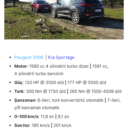
Peugeot 3008
|
Kia Sportage
Motor
: 1560 cc 4 silindirli turbo dizel
|
1591 cc,
4 silindirli turbo benzinli
Güç
: 120 HP @ 3500 d/d
|
177 HP @ 5500 d/d
Tork
: 300 Nm @ 1750 d/d
|
265 Nm @ 1500-4509 d/d
Şanzıman
: 6-ileri, tork konvertörlü otomatik
|
7-ileri,
çift kavramalı otomatik
0-100 km/s
: 11,6 sn
|
9,1 sn
Son hız
: 185 km/s
|
201 km/s