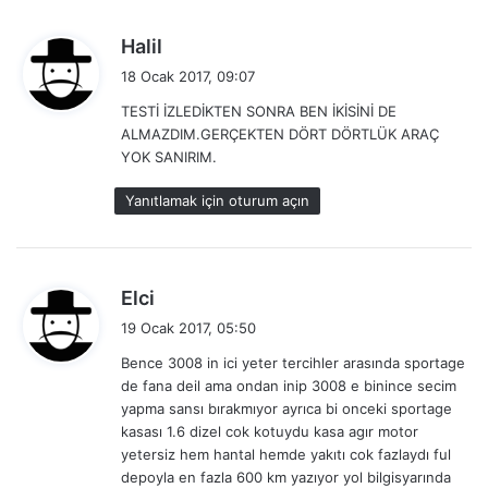
d
Halil
e
18 Ocak 2017, 09:07
d
TESTİ İZLEDİKTEN SONRA BEN İKİSİNİ DE
i
ALMAZDIM.GERÇEKTEN DÖRT DÖRTLÜK ARAÇ
k
YOK SANIRIM.
i
:
Yanıtlamak için oturum açın
d
Elci
e
19 Ocak 2017, 05:50
d
Bence 3008 in ici yeter tercihler arasında sportage
i
de fana deil ama ondan inip 3008 e binince secim
k
yapma sansı bırakmıyor ayrıca bi onceki sportage
i
kasası 1.6 dizel cok kotuydu kasa agır motor
:
yetersiz hem hantal hemde yakıtı cok fazlaydı ful
depoyla en fazla 600 km yazıyor yol bilgisyarında