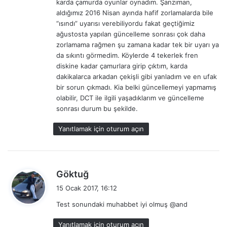
karda çamurda oyunlar oynadım. Şanzıman,
:
aldığımız 2016 Nisan ayında hafif zorlamalarda bile
“ısındı” uyarısı verebiliyordu fakat geçtiğimiz
ağustosta yapılan güncelleme sonrası çok daha
zorlamama rağmen şu zamana kadar tek bir uyarı ya
da sıkıntı görmedim. Köylerde 4 tekerlek fren
diskine kadar çamurlara girip çıktım, karda
dakikalarca arkadan çekişli gibi yanladım ve en ufak
bir sorun çıkmadı. Kia belki güncellemeyi yapmamış
olabilir, DCT ile ilgili yaşadıklarım ve güncelleme
sonrası durum bu şekilde.
Yanıtlamak için oturum açın
d
Göktuğ
e
15 Ocak 2017, 16:12
d
Test sonundaki muhabbet iyi olmuş @and
i
k
Yanıtlamak için oturum açın