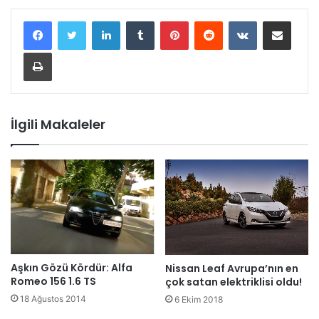
LinkedIn
Tumblr
Pinterest
Reddit
VKontakte
E-Posta ile paylaş
Yazdır
İlgili Makaleler
Aşkın Gözü Kördür: Alfa
Nissan Leaf Avrupa’nın en
Romeo 156 1.6 TS
çok satan elektriklisi oldu!
18 Ağustos 2014
6 Ekim 2018