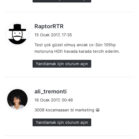
i
:
d
RaptorRTR
e
15 Ocak 2017, 17:35
d
Test çok güzel olmuş ancak cx-3ün 105hp
i
motoruna HDI’ı havada karada tercih ederim.
k
i
Yanıtlamak için oturum açın
:
d
ali_tremonti
e
16 Ocak 2017, 00:46
d
3008 kocamaaaan bi marketing 😀
i
k
Yanıtlamak için oturum açın
i
: