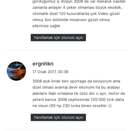
gördüğümüz iç dizayn 3008 de var mekanik nasildir
:
zamanla anlaşılır 4 çeker olmaması büyük eksiklik,
otomatik dizel 120 kusuratlarda çok Video güzel
olmuş Son bölümde mizansen güzel olmuş
ellerinize sağlık
Yanıtlamak için oturum açın
d
ergnhkn
e
17 Ocak 2017, 00:36
d
3008 açık önde ben sportage da seviyorum ama
i
dizel olması avantaj devir ekonomi ha bu arabayı
k
alanların illaki ortalama tık üstü dür o ayrı. motor da
i
yeterli bence 3008 cephesinde 120/300 tork daha
:
ne olsun.(95 hp 230 torka binen tesellisi :))
Yanıtlamak için oturum açın