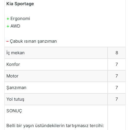
Kia Sportage
+
Ergonomi
+
AWD
–
Çabuk ısınan şanzıman
İç mekan
8
Konfor
7
Motor
7
Şanzıman
7
Yol tutuş
7
SONUÇ
Belli bir yaşın üstündekilerin tartışmasız tercihi: