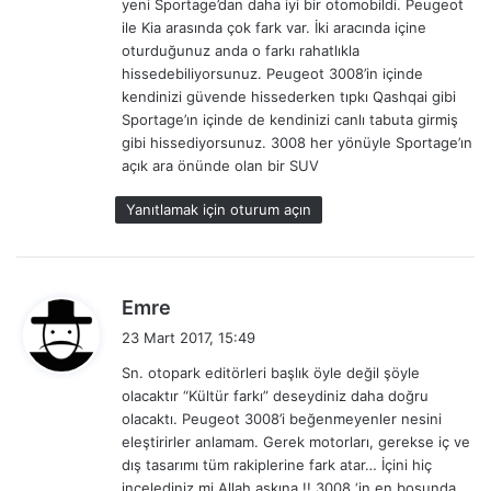
yeni Sportage’dan daha iyi bir otomobildi. Peugeot
:
ile Kia arasında çok fark var. İki aracında içine
oturduğunuz anda o farkı rahatlıkla
hissedebiliyorsunuz. Peugeot 3008’in içinde
kendinizi güvende hissederken tıpkı Qashqai gibi
Sportage’ın içinde de kendinizi canlı tabuta girmiş
gibi hissediyorsunuz. 3008 her yönüyle Sportage’ın
açık ara önünde olan bir SUV
Yanıtlamak için oturum açın
d
Emre
e
23 Mart 2017, 15:49
d
Sn. otopark editörleri başlık öyle değil şöyle
i
olacaktır “Kültür farkı” deseydiniz daha doğru
k
olacaktı. Peugeot 3008’i beğenmeyenler nesini
i
eleştirirler anlamam. Gerek motorları, gerekse iç ve
:
dış tasarımı tüm rakiplerine fark atar… İçini hiç
incelediniz mi Allah aşkına !! 3008 ‘in en boşunda