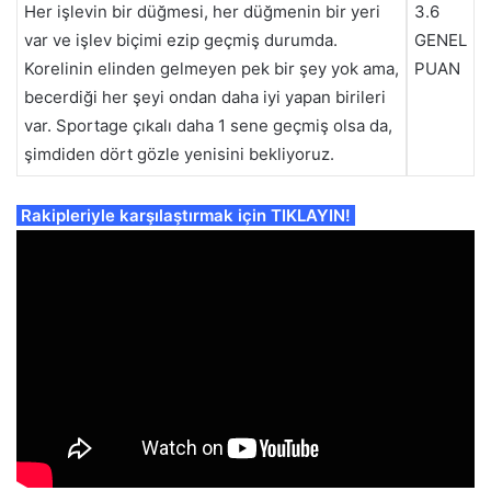
Her işlevin bir düğmesi, her düğmenin bir yeri
3.6
var ve işlev biçimi ezip geçmiş durumda.
GENEL
Korelinin elinden gelmeyen pek bir şey yok ama,
PUAN
becerdiği her şeyi ondan daha iyi yapan birileri
var. Sportage çıkalı daha 1 sene geçmiş olsa da,
şimdiden dört gözle yenisini bekliyoruz.
Rakipleriyle karşılaştırmak için TIKLAYIN!