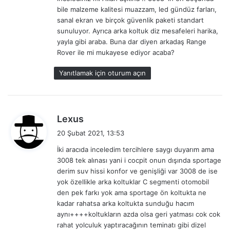
bile malzeme kalitesi muazzam, led gündüz farları,
sanal ekran ve birçok güvenlik paketi standart
sunuluyor. Ayrıca arka koltuk diz mesafeleri harika,
yayla gibi araba. Buna dar diyen arkadaş Range
Rover ile mi mukayese ediyor acaba?
Yanıtlamak için oturum açın
d
Lexus
e
20 Şubat 2021, 13:53
d
İki aracıda inceledim tercihlere saygı duyarım ama
i
3008 tek alınası yani i cocpit onun dışında sportage
k
derim suv hissi konfor ve genişliği var 3008 de ise
i
yok özellikle arka koltuklar C segmenti otomobil
:
den pek farkı yok ama sportage ön koltukta ne
kadar rahatsa arka koltukta sunduğu hacım
aynı++++koltukların azda olsa geri yatması cok cok
rahat yolculuk yaptıracağının teminatı gibi dizel