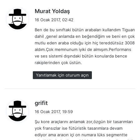
d
Murat Yoldaş
e
16 Ocak 2017, 02:42
d
Ben de bu sınıftaki bütün arabaları kullandım Tiguan
i
dahil ,genel anlamda en beğendiğim ve beni en çok
k
mutlu eden araba olduğu için hiç tereddütsüz 3008
i
aldım.Çok memnunum iyiki de almışım.Performans
:
ve ses sistemi dışındaki bütün konularda bence
rakiplerinden çok üstün.
Yanıtlamak için oturum açın
d
grifit
e
16 Ocak 2017, 19:59
d
Şu kore araçlarını anlamak zor,özgün bir tasarımları
i
yok fransızlar ise fütüristik tasarımlara devam
k
ediyor ama aracın içi on numara lüks segmentte
i