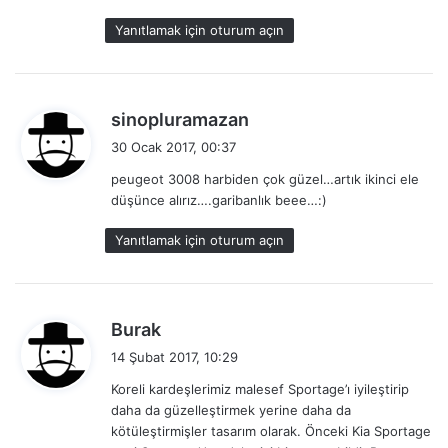
Yanıtlamak için oturum açın
d
sinopluramazan
e
30 Ocak 2017, 00:37
d
peugeot 3008 harbiden çok güzel…artık ikinci ele
i
düşünce alırız….garibanlık beee…:)
k
i
Yanıtlamak için oturum açın
:
d
Burak
e
14 Şubat 2017, 10:29
d
Koreli kardeşlerimiz malesef Sportage’ı iyileştirip
i
daha da güzelleştirmek yerine daha da
k
kötüleştirmişler tasarım olarak. Önceki Kia Sportage
i