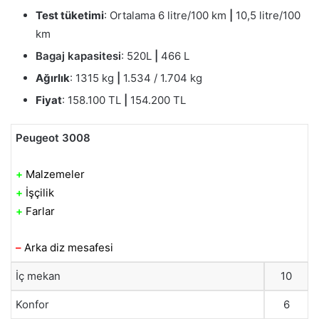
Test tüketimi
: Ortalama 6 litre/100 km
|
10,5 litre/100
km
Bagaj kapasitesi
: 520L
|
466 L
Ağırlık
: 1315 kg
|
1.534 / 1.704 kg
Fiyat
: 158.100 TL
|
154.200 TL
Peugeot 3008
+
Malzemeler
+
İşçilik
+
Farlar
–
Arka diz mesafesi
İç mekan
10
Konfor
6