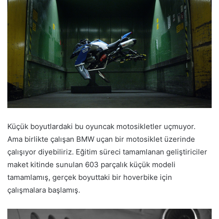
Küçük boyutlardaki bu oyuncak motosikletler uçmuyor.
Ama birlikte çalışan BMW uçan bir motosiklet üzerinde
çalışıyor diyebiliriz. Eğitim süreci tamamlanan geliştiriciler
maket kitinde sunulan 603 parçalık küçük modeli
tamamlamış, gerçek boyuttaki bir hoverbike için
çalışmalara başlamış.