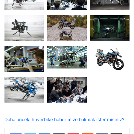
Daha önceki hoverbike haberimize bakmak ister misiniz?
LinkedIn
Tumblr
Pinterest
Reddit
VKontakte
E-Posta ile paylaş