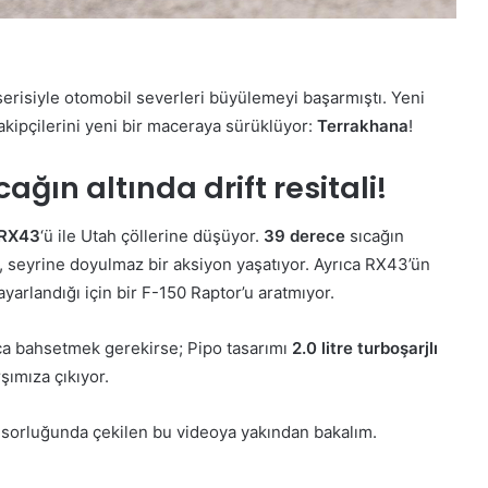
serisiyle otomobil severleri büyülemeyi başarmıştı. Yeni
akipçilerini yeni bir maceraya sürüklüyor:
Terrakhana
!
ğın altında drift resitali!
 RX43
‘ü ile Utah çöllerine düşüyor.
39 derece
sıcağın
ı, seyrine doyulmaz bir aksiyon yaşatıyor. Ayrıca RX43’ün
yarlandığı için bir F-150 Raptor’u aratmıyor.
aca bahsetmek gerekirse; Pipo tasarımı
2.0 litre turboşarjlı
rşımıza çıkıyor.
orluğunda çekilen bu videoya yakından bakalım.