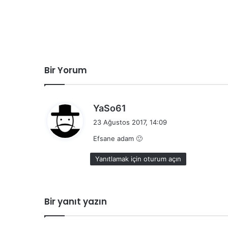
Bir Yorum
d
YaSo61
e
23 Ağustos 2017, 14:09
d
Efsane adam 🙂
i
k
Yanıtlamak için oturum açın
i
:
Bir yanıt yazın