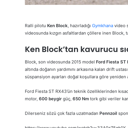
Ralli pilotu
Ken Block
, hazırladığı
Gymkhana
video 
videosunda kızgın asfaltlardan çöllere inen Block, t
Ken Block’tan kavurucu sıca
Block, son videosunda 2015 model
Ford Fiesta ST
altında doğanın yardımını arkasına kalan drift ustas
süspansiyon ayarları doğal koşullara göre yeniden a
Ford Fiesta ST RX43’ün teknik özelliklerinden kıs
motor,
600 beygir
güç,
650 Nm
tork gibi veriler ka
Dilerseniz sözü çok fazla uzatmadan
Pennzoil
spons
https://www.youtube.com/watch?v=33A0zZ5qb1Y