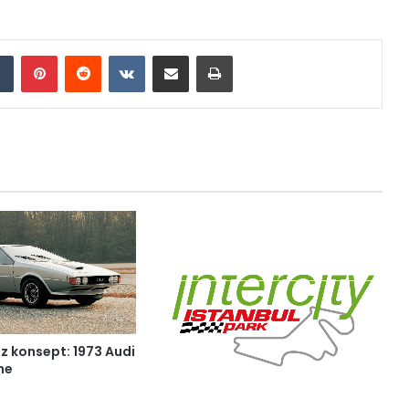
Tumblr
Pinterest
Reddit
VKontakte
E-Posta ile paylaş
Yazdır
 konsept: 1973 Audi
he