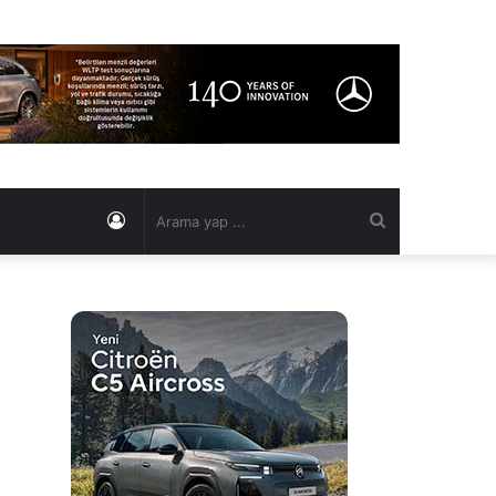
Kayıt
Arama
Ol
yap
...