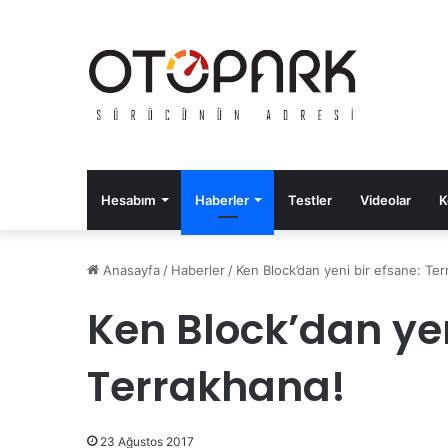
Hesabım
Haberler
Testler
Videolar
K
Anasayfa
/
Haberler
/
Ken Block’dan yeni bir efsane: Te
Ken Block’dan yen
Terrakhana!
23 Ağustos 2017