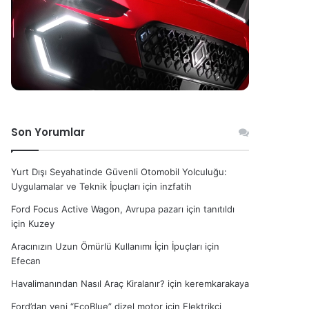
Son Yorumlar
Yurt Dışı Seyahatinde Güvenli Otomobil Yolculuğu:
Uygulamalar ve Teknik İpuçları
için
inzfatih
Ford Focus Active Wagon, Avrupa pazarı için tanıtıldı
için
Kuzey
Aracınızın Uzun Ömürlü Kullanımı İçin İpuçları
için
Efecan
Havalimanından Nasıl Araç Kiralanır?
için
keremkarakaya
Ford’dan yeni “EcoBlue” dizel motor
için
Elektrikçi