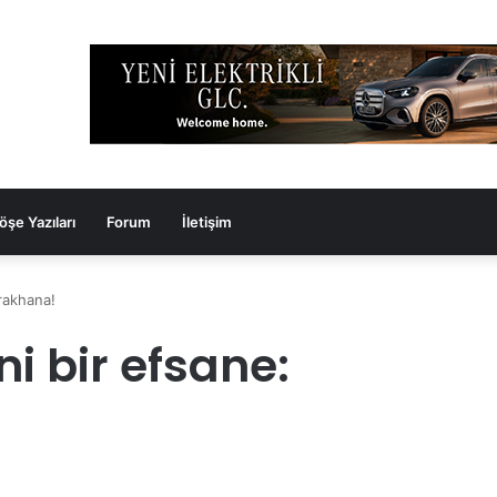
öşe Yazıları
Forum
İletişim
rrakhana!
i bir efsane: