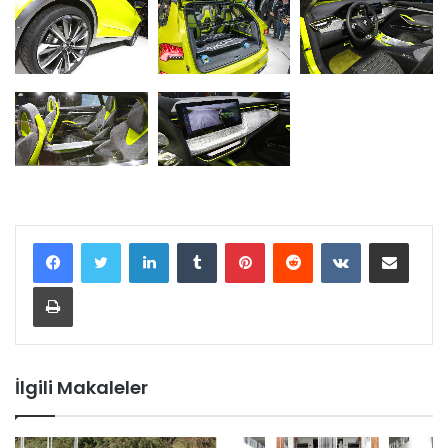
LinkedIn
Tumblr
Pinterest
Reddit
VKontakte
E-Posta ile paylaş
Yazdır
İlgili Makaleler