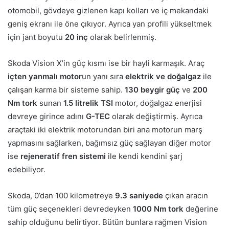
otomobil, gövdeye gizlenen kapı kolları ve iç mekandaki
geniş ekranı ile öne çıkıyor. Ayrıca yan profili yükseltmek
için jant boyutu
20 inç
olarak belirlenmiş.
Skoda Vision X’in güç kısmı ise bir hayli karmaşık. Araç
içten yanmalı motor
un yanı sıra
elektrik ve doğalgaz
ile
çalışan karma bir sisteme sahip.
130 beygir güç
ve
200
Nm tork
sunan
1.5 litrelik TSI
motor, doğalgaz enerjisi
devreye girince adını
G-TEC
olarak değiştirmiş. Ayrıca
araçtaki iki elektrik motorundan biri ana motorun marş
yapmasını sağlarken, bağımsız güç sağlayan diğer motor
ise
rejeneratif fren sistemi
ile kendi kendini şarj
edebiliyor.
Skoda, 0’dan 100 kilometreye
9.3 saniyede
çıkan aracın
tüm güç seçenekleri devredeyken
1000 Nm tork
değerine
sahip olduğunu belirtiyor. Bütün bunlara rağmen Vision