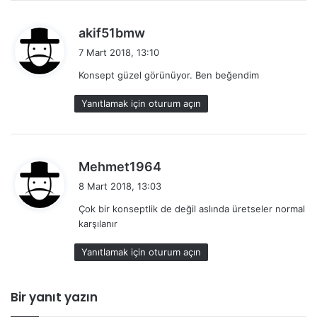
d
akif51bmw
e
7 Mart 2018, 13:10
d
Konsept güzel görünüyor. Ben beğendim
i
k
Yanıtlamak için oturum açın
i
:
d
Mehmet1964
e
8 Mart 2018, 13:03
d
Çok bir konseptlik de değil aslında üretseler normal
i
karşılanır
k
i
Yanıtlamak için oturum açın
:
Bir yanıt yazın