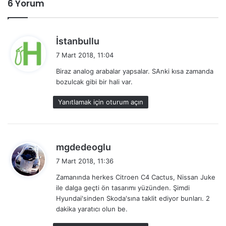
6 Yorum
d
İstanbullu
e
7 Mart 2018, 11:04
d
Biraz analog arabalar yapsalar. SAnki kısa zamanda
i
bozulcak gibi bir hali var.
k
i
Yanıtlamak için oturum açın
:
d
mgdedeoglu
e
7 Mart 2018, 11:36
d
Zamanında herkes Citroen C4 Cactus, Nissan Juke
i
ile dalga geçti ön tasarımı yüzünden. Şimdi
k
Hyundai'sinden Skoda'sına taklit ediyor bunları. 2
i
dakika yaratıcı olun be.
: