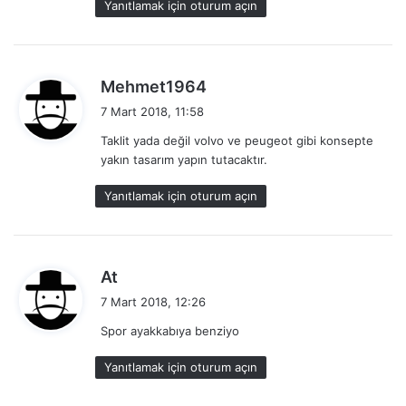
Yanıtlamak için oturum açın
d
Mehmet1964
e
7 Mart 2018, 11:58
d
Taklit yada değil volvo ve peugeot gibi konsepte
i
yakın tasarım yapın tutacaktır.
k
i
Yanıtlamak için oturum açın
:
d
At
e
7 Mart 2018, 12:26
d
Spor ayakkabıya benziyo
i
k
Yanıtlamak için oturum açın
i
: