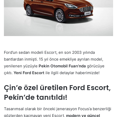
Ford’un sedan modeli Escort, en son 2003 yılında
bantlardan inmişti. 15 yıl önce emekliye ayrılan model,
yenilenen yüzüyle
Pekin Otomobil Fuarı’nda
görücüye
çıktı.
Yeni Ford Escort
ile ilgili detaylar haberimizde!
Çin’e özel üretilen Ford Escort,
Pekin’de tanıtıldı!
Tasarımsal olarak bir önceki jenerasyon Focus’a benzerliği
gözlerden kaçmayan yeni Escort,
modern ve güncel