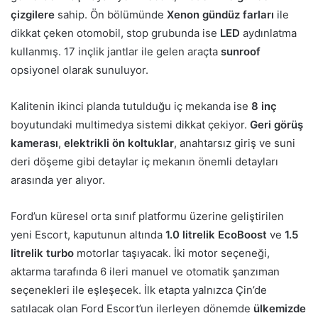
çizgilere
sahip. Ön bölümünde
Xenon gündüz farları
ile
dikkat çeken otomobil, stop grubunda ise
LED
aydınlatma
kullanmış. 17 inçlik jantlar ile gelen araçta
sunroof
opsiyonel olarak sunuluyor.
Kalitenin ikinci planda tutulduğu iç mekanda ise
8 inç
boyutundaki multimedya sistemi dikkat çekiyor.
Geri görüş
kamerası
,
elektrikli ön koltuklar
, anahtarsız giriş ve suni
deri döşeme gibi detaylar iç mekanın önemli detayları
arasında yer alıyor.
Ford’un küresel orta sınıf platformu üzerine geliştirilen
yeni Escort, kaputunun altında
1.0 litrelik EcoBoost
ve
1.5
litrelik turbo
motorlar taşıyacak. İki motor seçeneği,
aktarma tarafında 6 ileri manuel ve otomatik şanzıman
seçenekleri ile eşleşecek. İlk etapta yalnızca Çin’de
satılacak olan Ford Escort’un ilerleyen dönemde
ülkemizde