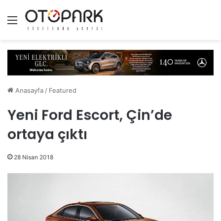
Menü
Anasayfa
/
Featured
Yeni Ford Escort, Çin’de
ortaya çıktı
28 Nisan 2018