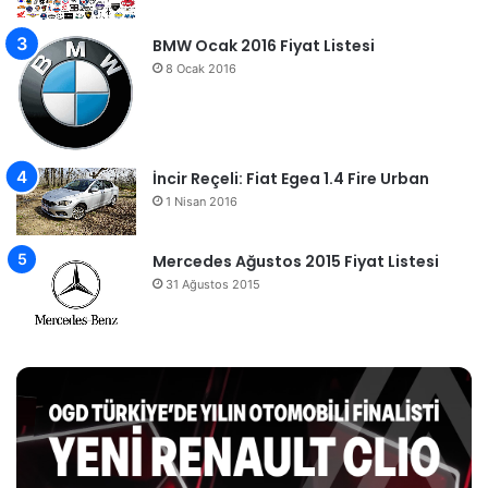
BMW Ocak 2016 Fiyat Listesi
8 Ocak 2016
İncir Reçeli: Fiat Egea 1.4 Fire Urban
1 Nisan 2016
Mercedes Ağustos 2015 Fiyat Listesi
31 Ağustos 2015