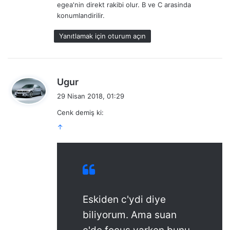
egea'nin direkt rakibi olur. B ve C arasinda
konumlandirilir.
Yanıtlamak için oturum açın
d
Ugur
e
29 Nisan 2018, 01:29
d
Cenk demiş ki:
i
↑
k
i
:
Eskiden c'ydi diye
biliyorum. Ama suan