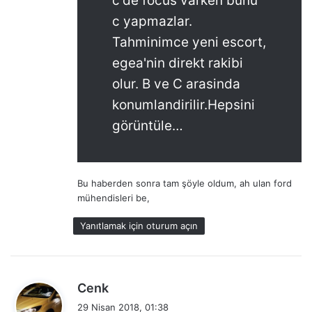
c'de focus varken bunu
c yapmazlar.
Tahminimce yeni escort,
egea'nin direkt rakibi
olur. B ve C arasinda
konumlandirilir.Hepsini
görüntüle…
Bu haberden sonra tam şöyle oldum, ah ulan ford
mühendisleri be,
Yanıtlamak için oturum açın
d
Cenk
e
29 Nisan 2018, 01:38