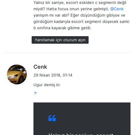
Yalnız bir saniye, escort eskiden c segmenti değil
i
miydi? Hatta focus onun yerine gelmişti.
@Cenk
k
yanlışım mı var abi? Eğer düşündüğüm gibiyse ve
i
gördüğüm kadarıyla escort segment düşecek sanki
:
b sınıfına kayacak gibime geldi.
Yanıtlamak için oturum açın
d
Cenk
e
29 Nisan 2018, 01:14
d
Ugur demiş ki:
i
↑
k
i
: