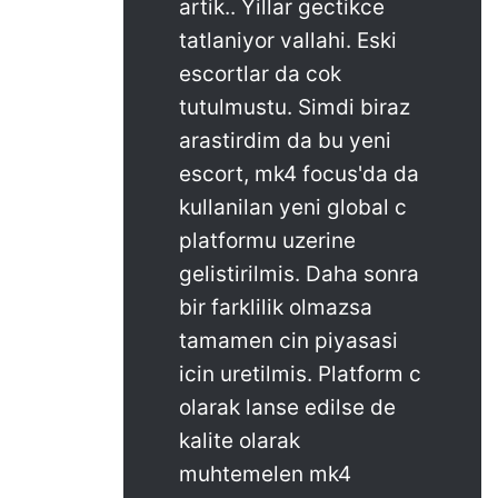
artik.. Yillar gectikce
tatlaniyor vallahi. Eski
escortlar da cok
tutulmustu. Simdi biraz
arastirdim da bu yeni
escort, mk4 focus'da da
kullanilan yeni global c
platformu uzerine
gelistirilmis. Daha sonra
bir farklilik olmazsa
tamamen cin piyasasi
icin uretilmis. Platform c
olarak lanse edilse de
kalite olarak
muhtemelen mk4