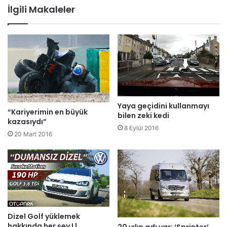
İlgili Makaleler
Yaya geçidini kullanmayı
“Kariyerimin en büyük
bilen zeki kedi
kazasıydı”
8 Eylül 2016
20 Mart 2016
Dizel Golf yüklemek
hakkında her şey ! |
20 yılın adı var: ‘Sprinter’