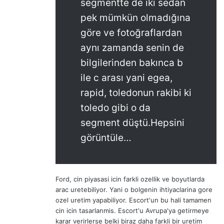
segmentte de iki sedan
pek mümkün olmadığına
göre ve fotoğraflardan
aynı zamanda senin de
bilgilerinden bakınca b
ile c arası yani egea,
rapid, toledonun rakibi ki
toledo gibi o da
segment düştü.Hepsini
görüntüle…
Ford, cin piyasasi icin farkli ozellik ve boyutlarda
arac uretebiliyor. Yani o bolgenin ihtiyaclarina gore
ozel uretim yapabiliyor. Escort'un bu hali tamamen
cin icin tasarlanmis. Escort'u Avrupa'ya getirmeye
karar verirlerse belki biraz daha farkli bir uretim