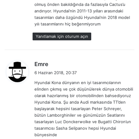
k
olmuş önden bakıldığında da fazlasıyla Cactus’u
i
andırıyor. Hyundai’nin 2011-13 yılları arasındaki
:
tasarımları daha özgündü Hyundai’nin 2018 model
yılı tasarımlarını hiç beğenmiyorum
Yanıtlamak için oturum açın
d
Emre
e
6 Haziran 2018, 20:37
d
Hyundai Kona dünyanın en iyi tasarımcılarının
i
elinden çıkmış ve çok düşünülerek dünya otomobili
k
olarak hazırlanmış bir otomobilinden bahsediyoruz
i
Hyundai Kona. Şu anda Audi markasında TT’den
:
başlayarak hepsini tasarlayan Peter Schreyer,
bütün Lamborghiniler ve günümüzün Seatlarını
tasarlayan Luc Donckerwolke ve Bugatti Chiron’un
tasarımcısı Sasha Selipanov hepsi Hyundai
bünyesinde