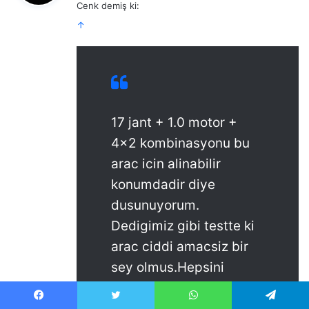
Cenk demiş ki:
i
↑
k
i
:
17 jant + 1.0 motor +
4×2 kombinasyonu bu
arac icin alinabilir
konumdadir diye
dusunuyorum.
Dedigimiz gibi testte ki
arac ciddi amacsiz bir
sey olmus.Hepsini
görüntüle…