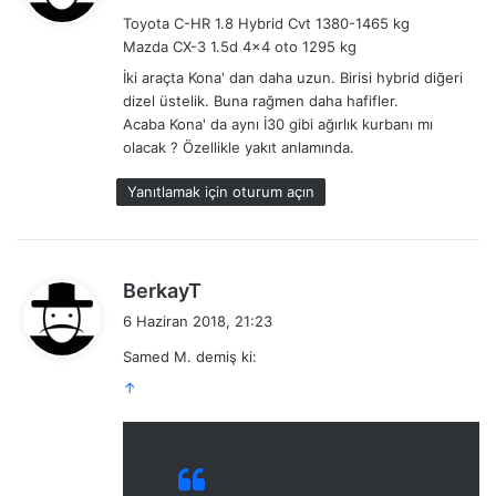
d
Toyota C-HR 1.8 Hybrid Cvt 1380-1465 kg
i
Mazda CX-3 1.5d 4×4 oto 1295 kg
k
İki araçta Kona' dan daha uzun. Birisi hybrid diğeri
i
dizel üstelik. Buna rağmen daha hafifler.
:
Acaba Kona' da aynı İ30 gibi ağırlık kurbanı mı
olacak ? Özellikle yakıt anlamında.
Yanıtlamak için oturum açın
d
BerkayT
e
6 Haziran 2018, 21:23
d
Samed M. demiş ki:
i
↑
k
i
: