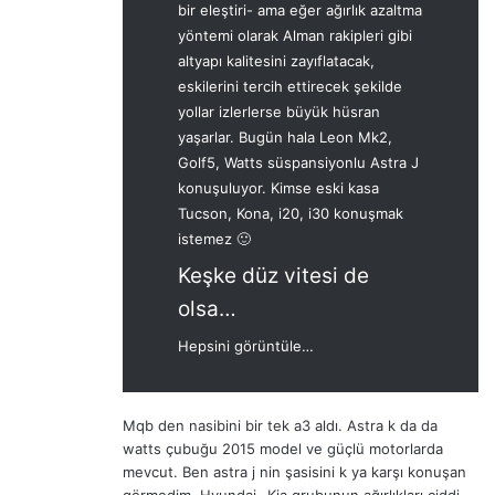
bir eleştiri- ama eğer ağırlık azaltma
yöntemi olarak Alman rakipleri gibi
altyapı kalitesini zayıflatacak,
eskilerini tercih ettirecek şekilde
yollar izlerlerse büyük hüsran
yaşarlar. Bugün hala Leon Mk2,
Golf5, Watts süspansiyonlu Astra J
konuşuluyor. Kimse eski kasa
Tucson, Kona, i20, i30 konuşmak
istemez 🙂
Keşke düz vitesi de
olsa…
Hepsini görüntüle…
Mqb den nasibini bir tek a3 aldı. Astra k da da
watts çubuğu 2015 model ve güçlü motorlarda
mevcut. Ben astra j nin şasisini k ya karşı konuşan