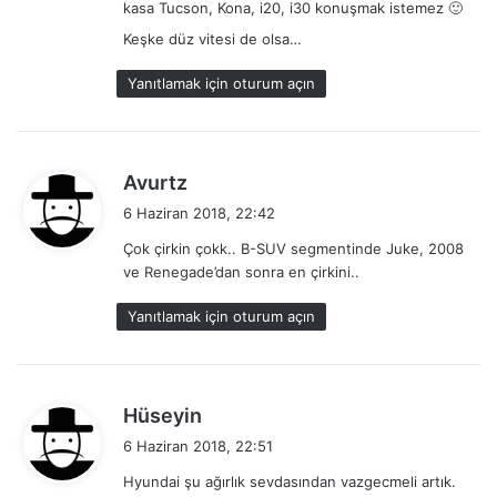
kasa Tucson, Kona, i20, i30 konuşmak istemez 🙂
Keşke düz vitesi de olsa…
Yanıtlamak için oturum açın
d
Avurtz
e
6 Haziran 2018, 22:42
d
Çok çirkin çokk.. B-SUV segmentinde Juke, 2008
i
ve Renegade’dan sonra en çirkini..
k
i
Yanıtlamak için oturum açın
:
d
Hüseyin
e
6 Haziran 2018, 22:51
d
Hyundai şu ağırlık sevdasından vazgecmeli artık.
i