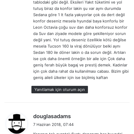
tablodaki gibi değil. Eksileri Yakıt tüketimi ve yol
k
tutuş biraz da konfor lakin şu var aynı durumda
i
Sedana göre 1 lt fazla yakıyorlar çok da dert değil
:
konfor deseniz mesela hyundai baya konforlu bir
Leon Octavia çoğu suv dan daha konforsuz konfor
da Suv dan ziyade modele göre şekilleniyor sorun
değil yani. Yol tutuş deseniz özellikle kötü değilse
mesela Tucson 160 la viraj dönülüyor belki aynı
Sedan 180 ile döner lakin o da sorun değil. Artıları
ise çok daha önemli örneğin bir aile için Çok daha
geniş ferah büyük bagaj ve prestij demek. Kadınlar
için çok daha rahat da kullanılması cabası. Bizim gibi
geniş aileli ülkeler için ise biçilmiş kaftan
Yanıtlamak için oturum açın
d
douglasadams
e
7 Haziran 2018, 07:44
d