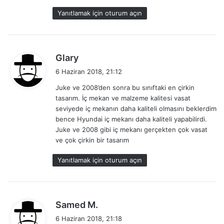
Yanıtlamak için oturum açın
d
Glary
e
6 Haziran 2018, 21:12
d
Juke ve 2008’den sonra bu sınıftaki en çirkin
i
tasarım. İç mekan ve malzeme kalitesi vasat
k
seviyede iç mekanın daha kaliteli olmasını beklerdim
i
bence Hyundai iç mekanı daha kaliteli yapabilirdi.
:
Juke ve 2008 gibi iç mekanı gerçekten çok vasat
ve çok çirkin bir tasarım
Yanıtlamak için oturum açın
d
Samed M.
e
6 Haziran 2018, 21:18