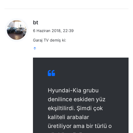
d
bt
e
6 Haziran 2018, 22:39
d
Garaj TV demiş ki:
i
↑
k
i
:
Hyundai-Kia grubu
denilince eskiden yüz
ekşiltilirdi. Şimdi çok
kaliteli arabalar
üretiliyor ama bir türlü o