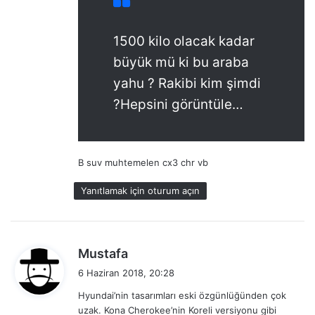
1500 kilo olacak kadar
büyük mü ki bu araba
yahu ? Rakibi kim şimdi
?Hepsini görüntüle…
B suv muhtemelen cx3 chr vb
Yanıtlamak için oturum açın
d
Mustafa
e
6 Haziran 2018, 20:28
d
Hyundai’nin tasarımları eski özgünlüğünden çok
i
uzak. Kona Cherokee’nin Koreli versiyonu gibi