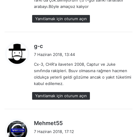
farkı da çok.Bilmiyorum 1,0 t-gdi sanki rahatlatır
arabayı.Böyle amaçsız kalıyor
Yanıtlamak için oturum açın
d
g-c
e
7 Haziran 2018, 13:44
d
Cx-3, CHR'a ilaveten 2008, Captur ve Juke
i
sınıfında rakipleri. Bsuv olmasına rağmen hacmen
k
oldukça yeterli geldi gözüme ancak o yakıt tüketimi
i
kabul edilemez.
:
Yanıtlamak için oturum açın
d
Mehmet55
e
7 Haziran 2018, 17:12
d