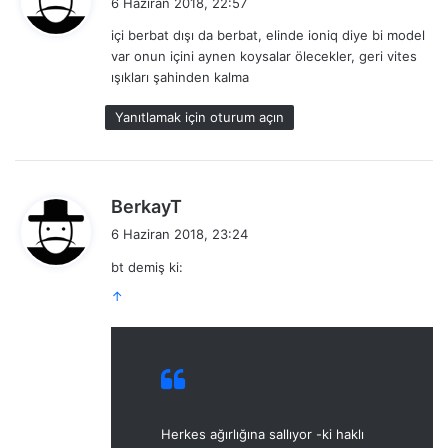
6 Haziran 2018, 22:57
d
içi berbat dışı da berbat, elinde ioniq diye bi model
i
var onun içini aynen koysalar ölecekler, geri vites
k
ışıkları şahinden kalma
i
:
Yanıtlamak için oturum açın
d
BerkayT
e
6 Haziran 2018, 23:24
d
bt demiş ki:
i
k
↑
i
:
Herkes ağırlığına sallıyor -ki haklı