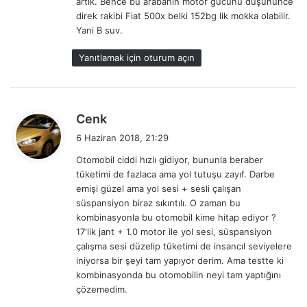
artık. Bence bu arabanın motor gücünü düşününce
direk rakibi Fiat 500x belki 152bg lik mokka olabilir.
Yani B suv.
Yanıtlamak için oturum açın
d
Cenk
e
6 Haziran 2018, 21:29
d
Otomobil ciddi hızlı gidiyor, bununla beraber
i
tüketimi de fazlaca ama yol tutuşu zayıf. Darbe
k
emişi güzel ama yol sesi + sesli çalışan
i
süspansiyon biraz sıkıntılı. O zaman bu
:
kombinasyonla bu otomobil kime hitap ediyor ?
17'lik jant + 1.0 motor ile yol sesi, süspansiyon
çalışma sesi düzelip tüketimi de insancıl seviyelere
iniyorsa bir şeyi tam yapıyor derim. Ama testte ki
kombinasyonda bu otomobilin neyi tam yaptığını
çözemedim.