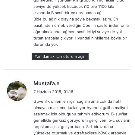
görmedim. Hyundai- Kia grubunun ağırlıkları ciddi
seviye de yüksek küçücük i10 bile 1100 kilo
civarında B sınıfı bir çok arabadan ağır.
Bide bu ağırlık olayına şöyle bakmak lazım. En
basitinden örnek verdiğin Opel in şasilerinden onlar
ağır olmalarına rağmen sınıfı içi iyi seviye de yol
tutan arabalar çıkıyor. Hyundai ninkilerde böyle bir
durumda yok
Yanıtlamak için oturum açın
d
Mustafa.e
e
7 Haziran 2018, 01:16
d
Güvenlik önlemleri için sağlam ama çok da hafif
i
olmayan malzeme kullanıyor hyundai galiba maliyet
k
azaltmak için olduğunu tahmin ediyorum. B-suv'ları
i
genellikle gerksiz görüyorum gerçi yeni b-c suvların
:
hepsi amaçsız geliyor bana. Sırf biraz daha
yüksekte oturmak ve etraftakilere büyük arabayla