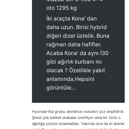
oto 1295 kg
İki araçta Kona' dan
daha uzun. Birisi hybrid
diğeri dizel üstelik. Buna
rağmen daha hafifler.
Acaba Kona' da aynı İ30
gibi ağırlık kurbanı mı
olacak ? Özellikle yakıt
anlamında.Hepsini
görüntüle…
Hyundai-Kia grubu denilince eskiden yüz ekşiltilirdi.
Şimdi çok kaliteli arabalar üretiliyor ama bir türlü o
ağırlığa çözüm bulamadılar. Yakında ona da el atarlar