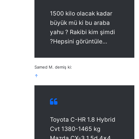
1500 kilo olacak kadar
büyük mü ki bu araba
yahu ? Rakibi kim şimdi
?Hepsini görüntüle…
Samed M. demiş ki:
↑
Toyota C-HR 1.8 Hybrid
Cvt 1380-1465 kg
Mazda CX-3 1.5d 4×4