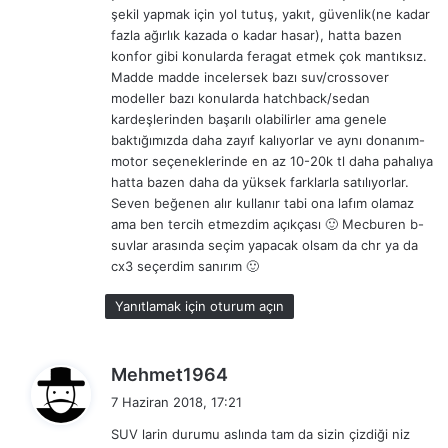
şekil yapmak için yol tutuş, yakıt, güvenlik(ne kadar
fazla ağırlık kazada o kadar hasar), hatta bazen
konfor gibi konularda feragat etmek çok mantıksız.
Madde madde incelersek bazı suv/crossover
modeller bazı konularda hatchback/sedan
kardeşlerinden başarılı olabilirler ama genele
baktığımızda daha zayıf kalıyorlar ve aynı donanım-
motor seçeneklerinde en az 10-20k tl daha pahalıya
hatta bazen daha da yüksek farklarla satılıyorlar.
Seven beğenen alır kullanır tabi ona lafım olamaz
ama ben tercih etmezdim açıkçası 🙂 Mecburen b-
suvlar arasında seçim yapacak olsam da chr ya da
cx3 seçerdim sanırım 🙂
Yanıtlamak için oturum açın
d
Mehmet1964
e
7 Haziran 2018, 17:21
d
SUV larin durumu aslında tam da sizin çizdiği niz
i