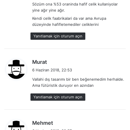
Sözüm ona %53 oraninda hafif celik kullaniyolar
k
yine ağır yine ağır.
i
:
Kendi celik faabrikalari da var ama Avrupa
düzeyinde hafifletemediler celiklerini
Yanıtlamak için oturum açın
d
Murat
e
6 Haziran 2018, 22:53
d
Vallahi dış tasarımı bir ben beğenemedim herhalde.
i
Ama fütüristik duruyor en azından
k
i
Yanıtlamak için oturum açın
:
d
Mehmet
e