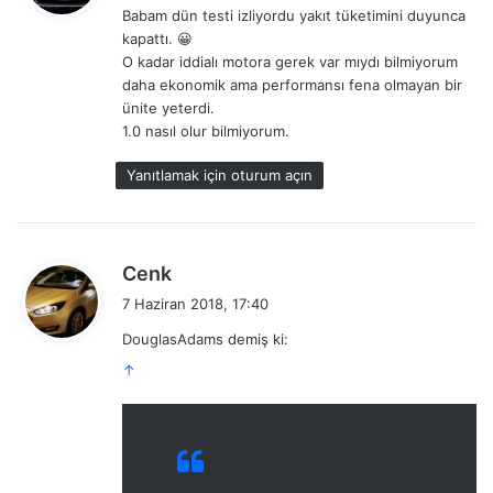
Babam dün testi izliyordu yakıt tüketimini duyunca
i
kapattı. 😀
k
O kadar iddialı motora gerek var mıydı bilmiyorum
i
daha ekonomik ama performansı fena olmayan bir
:
ünite yeterdi.
1.0 nasıl olur bilmiyorum.
Yanıtlamak için oturum açın
d
Cenk
e
7 Haziran 2018, 17:40
d
DouglasAdams demiş ki:
i
↑
k
i
: