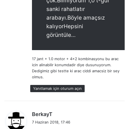
çok.Bilmiyorum 1,0 t-gdi
sanki rahatlatır
arabayı.Böyle amaçsız
kalıyorHepsini
görüntüle…
17 jant + 1.0 motor + 4×2 kombinasyonu bu arac
icin alinabilir konumdadir diye dusunuyorum.
Dedigimiz gibi testte ki arac ciddi amacsiz bir sey
olmus.
Yanıtlamak için oturum açın
d
BerkayT
e
7 Haziran 2018, 17:46
d