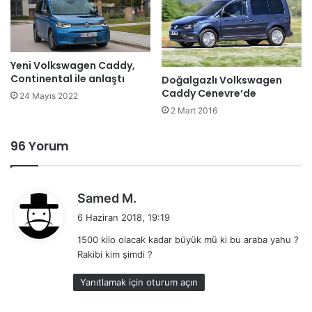
Yeni Volkswagen Caddy,
Continental ile anlaştı
Doğalgazlı Volkswagen
Caddy Cenevre’de
24 Mayıs 2022
2 Mart 2016
96 Yorum
d
Samed M.
e
6 Haziran 2018, 19:19
d
1500 kilo olacak kadar büyük mü ki bu araba yahu ?
i
Rakibi kim şimdi ?
k
i
Yanıtlamak için oturum açın
: