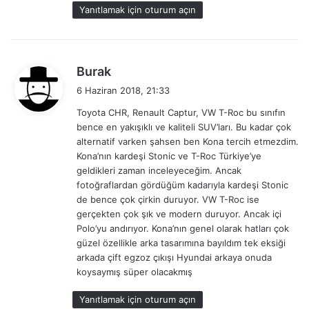
Yanıtlamak için oturum açın
d
Burak
e
6 Haziran 2018, 21:33
d
Toyota CHR, Renault Captur, VW T-Roc bu sınıfın
i
bence en yakışıklı ve kaliteli SUV’ları. Bu kadar çok
k
alternatif varken şahsen ben Kona tercih etmezdim.
i
Kona’nın kardeşi Stonic ve T-Roc Türkiye’ye
:
geldikleri zaman inceleyeceğim. Ancak
fotoğraflardan gördüğüm kadarıyla kardeşi Stonic
de bence çok çirkin duruyor. VW T-Roc ise
gerçekten çok şık ve modern duruyor. Ancak içi
Polo’yu andırıyor. Kona’nın genel olarak hatları çok
güzel özellikle arka tasarımına bayıldım tek eksiği
arkada çift egzoz çıkışı Hyundai arkaya onuda
koysaymış süper olacakmış
Yanıtlamak için oturum açın