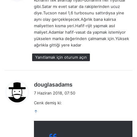
Konanın tek avantajı fiyatı-donanımı her hyundai
i
gibi.Satar mı evet satar da rakiplerinden ucuz
k
diye.Tucson nasıl 1,6 turbosunu sattırdıysa yine
i
aynı olay gerçekleşecek.Ağırlık bana kalırsa
:
maliyetten kısma yeri.Hafif-rijit yapmak asıl
maliyet.Adamlar hafif-vasat da yapmak istemiyor
yükselen marka değerinden çalmamak için.Yüksek
ağırlıkla gittiği yere kadar
Yanıtlamak için oturum açın
d
douglasadams
e
7 Haziran 2018, 07:50
d
Cenk demiş ki:
i
↑
k
i
: