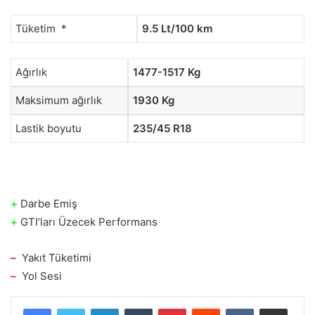
Tüketim *
9.5 Lt/100 km
Ağırlık
1477-1517 Kg
Maksimum ağırlık
1930 Kg
Lastik boyutu
235/45 R18
+
Darbe Emiş
+
GTI’ları Üzecek Performans
–
Yakıt Tüketimi
–
Yol Sesi
LinkedIn
Tumblr
Pinterest
Reddit
VKontakte
E-Posta ile paylaş