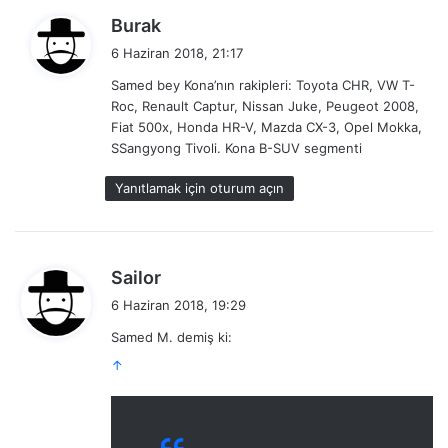
d
Burak
e
6 Haziran 2018, 21:17
d
Samed bey Kona’nın rakipleri: Toyota CHR, VW T-
i
Roc, Renault Captur, Nissan Juke, Peugeot 2008,
k
Fiat 500x, Honda HR-V, Mazda CX-3, Opel Mokka,
i
SSangyong Tivoli. Kona B-SUV segmenti
:
Yanıtlamak için oturum açın
d
Sailor
e
6 Haziran 2018, 19:29
d
Samed M. demiş ki:
i
↑
k
i
: