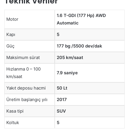
Teknik Veriler
1.6 T-GDI (177 Hp) AWD
Motor
Automatic
Kapı
5
Güç
177 bg /5500 dev/dak
Maksimum sürat
205 km/saat
Hızlanma 0 – 100
7.9 saniye
km/saat
Yakıt deposu hacmi
50 Lt
Üretim başlangıç yılı
2017
Kasa tipi
SUV
Koltuk
5