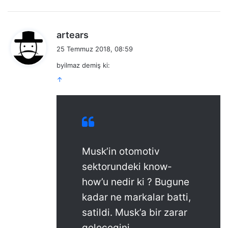
d
artears
e
25 Temmuz 2018, 08:59
d
byilmaz demiş ki:
i
↑
k
i
:
Musk’in otomotiv
sektorundeki know-
how’u nedir ki ? Bugune
kadar ne markalar batti,
satildi. Musk’a bir zarar
gelecegini