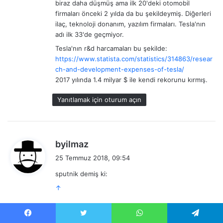
biraz daha düşmüş ama ilk 20'deki otomobil
firmaları önceki 2 yılda da bu şekildeymiş. Diğerleri
ilaç, teknoloji donanım, yazılım firmaları. Tesla'nın
adı ilk 33'de geçmiyor.
Tesla'nın r&d harcamaları bu şekilde:
https://www.statista.com/statistics/314863/resear
ch-and-development-expenses-of-tesla/
2017 yılında 1.4 milyar $ ile kendi rekorunu kırmış.
Yanıtlamak için oturum açın
d
byilmaz
e
25 Temmuz 2018, 09:54
d
sputnik demiş ki:
i
↑
k
i
: