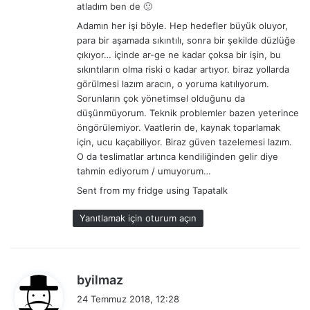
atladım ben de 🙂
Adamın her işi böyle. Hep hedefler büyük oluyor,
para bir aşamada sıkıntılı, sonra bir şekilde düzlüğe
çıkıyor… içinde ar-ge ne kadar çoksa bir işin, bu
sıkıntıların olma riski o kadar artıyor. biraz yollarda
görülmesi lazım aracın, o yoruma katılıyorum.
Sorunların çok yönetimsel olduğunu da
düşünmüyorum. Teknik problemler bazen yeterince
öngörülemiyor. Vaatlerin de, kaynak toparlamak
için, ucu kaçabiliyor. Biraz güven tazelemesi lazım.
O da teslimatlar artınca kendiliğinden gelir diye
tahmin ediyorum / umuyorum…
Sent from my fridge using Tapatalk
Yanıtlamak için oturum açın
d
byilmaz
e
24 Temmuz 2018, 12:28
d