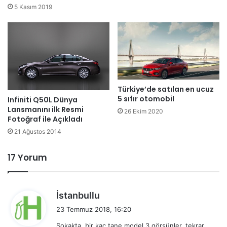
5 Kasım 2019
Türkiye’de satılan en ucuz
5 sıfır otomobil
Infiniti Q50L Dünya
Lansmanını ilk Resmi
26 Ekim 2020
Fotoğraf ile Açıkladı
21 Ağustos 2014
17 Yorum
d
İstanbullu
e
23 Temmuz 2018, 16:20
d
Sokakta, bir kaç tane model 3 görsünler, tekrar