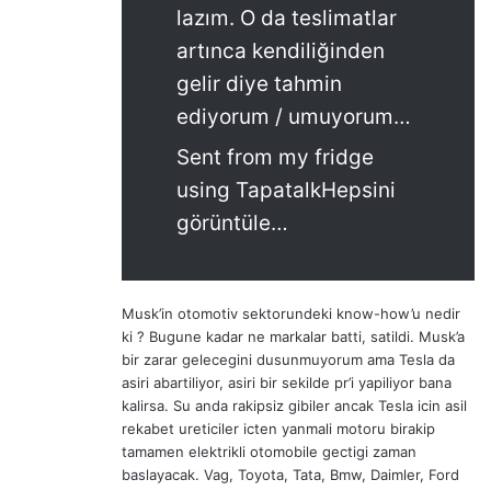
lazım. O da teslimatlar
artınca kendiliğinden
gelir diye tahmin
ediyorum / umuyorum…
Sent from my fridge
using TapatalkHepsini
görüntüle…
Musk’in otomotiv sektorundeki know-how’u nedir
ki ? Bugune kadar ne markalar batti, satildi. Musk’a
bir zarar gelecegini dusunmuyorum ama Tesla da
asiri abartiliyor, asiri bir sekilde pr’i yapiliyor bana
kalirsa. Su anda rakipsiz gibiler ancak Tesla icin asil
rekabet ureticiler icten yanmali motoru birakip
tamamen elektrikli otomobile gectigi zaman
baslayacak. Vag, Toyota, Tata, Bmw, Daimler, Ford