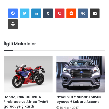
LinkedIn
Tumblr
Pinterest
Reddit
VKontakte
E-Posta ile paylaş
Yazdır
İlgili Makaleler
Honda, CBR1000RR-R
NYIAS 2017: Subaru büyük
Fireblade ve Africa Twin’i
oynuyor! Subaru Ascent
görücüye çıkardı
16 Nisan 2017