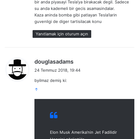
bir anda piyasayi Tesla’ya birakacak degil. Sadece
su anda kademeli bir gecis asamasindalar.
Kaza aninda bomba gibi patlayan Tesla’larin
guvenligi de diger tartisilacak konu
Yanıtlamak için oturum açın
d
douglasadams
e
24 Temmuz 2018, 19:44
d
byilmaz demiş ki:
i
k
↑
i
:
Elon Musk Amerika’nin Jet Fadilidir