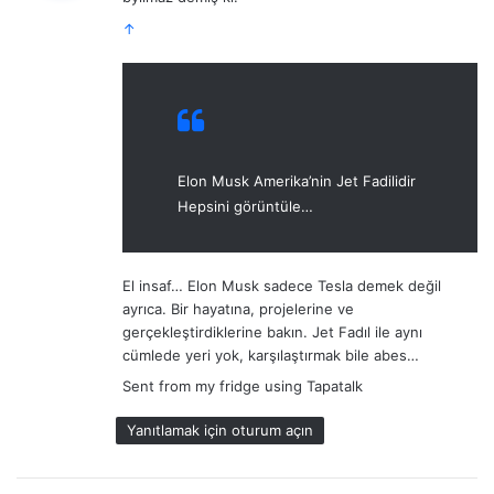
i
k
↑
i
:
Elon Musk Amerika’nin Jet Fadilidir
Hepsini görüntüle…
El insaf… Elon Musk sadece Tesla demek değil
ayrıca. Bir hayatına, projelerine ve
gerçekleştirdiklerine bakın. Jet Fadıl ile aynı
cümlede yeri yok, karşılaştırmak bile abes…
Sent from my fridge using Tapatalk
Yanıtlamak için oturum açın