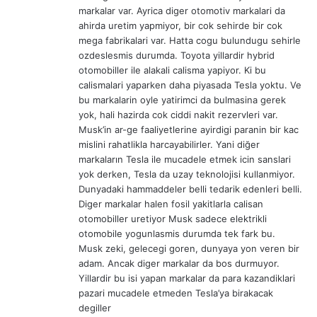
markalar var. Ayrica diger otomotiv markalari da
ahirda uretim yapmiyor, bir cok sehirde bir cok
mega fabrikalari var. Hatta cogu bulundugu sehirle
ozdeslesmis durumda. Toyota yillardir hybrid
otomobiller ile alakali calisma yapiyor. Ki bu
calismalari yaparken daha piyasada Tesla yoktu. Ve
bu markalarin oyle yatirimci da bulmasina gerek
yok, hali hazirda cok ciddi nakit rezervleri var.
Musk’in ar-ge faaliyetlerine ayirdigi paranin bir kac
mislini rahatlikla harcayabilirler. Yani diğer
markaların Tesla ile mucadele etmek icin sanslari
yok derken, Tesla da uzay teknolojisi kullanmiyor.
Dunyadaki hammaddeler belli tedarik edenleri belli.
Diger markalar halen fosil yakitlarla calisan
otomobiller uretiyor Musk sadece elektrikli
otomobile yogunlasmis durumda tek fark bu.
Musk zeki, gelecegi goren, dunyaya yon veren bir
adam. Ancak diger markalar da bos durmuyor.
Yillardir bu isi yapan markalar da para kazandiklari
pazari mucadele etmeden Tesla’ya birakacak
degiller