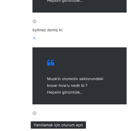
Hepsini görüntüle…
🙂
byilmaz demiş ki:
↑
Musk’in otomotiv sektorundeki
know-how’u nedir ki ?
Hepsini görüntüle…
🙂
Yanıtlamak için oturum açın