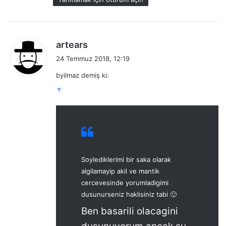
d
artears
e
24 Temmuz 2018, 12:19
d
byilmaz demiş ki:
i
k
↑
i
:
Soylediklerimi bir saka olarak
algilamayip akil ve mantik
cercevesinde yorumladigimi
dusunurseniz haklisiniz tabi 🙂
Ben basarili olacagini