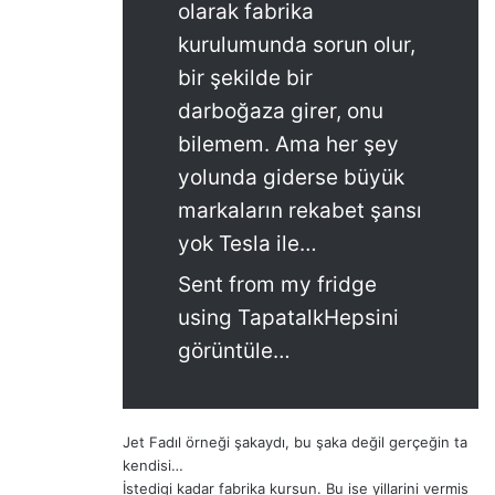
olarak fabrika
kurulumunda sorun olur,
bir şekilde bir
darboğaza girer, onu
bilemem. Ama her şey
yolunda giderse büyük
markaların rekabet şansı
yok Tesla ile…
Sent from my fridge
using TapatalkHepsini
görüntüle…
Jet Fadıl örneği şakaydı, bu şaka değil gerçeğin ta
kendisi…
İstedigi kadar fabrika kursun. Bu ise yillarini vermis