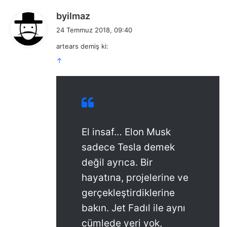
d
byilmaz
e
24 Temmuz 2018, 09:40
d
artears demiş ki:
i
↑
k
i
:
El insaf… Elon Musk
sadece Tesla demek
değil ayrıca. Bir
hayatına, projelerine ve
gerçekleştirdiklerine
bakın. Jet Fadıl ile aynı
cümlede yeri yok,