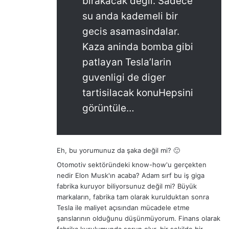
birakacak degil. Sadece
su anda kademeli bir
gecis asamasindalar.
Kaza aninda bomba gibi
patlayan Tesla’larin
guvenligi de diger
tartisilacak konuHepsini
görüntüle…
Eh, bu yorumunuz da şaka değil mi? 🙂
Otomotiv sektöründeki know-how'u gerçekten
nedir Elon Musk'ın acaba? Adam sırf bu iş giga
fabrika kuruyor biliyorsunuz değil mi? Büyük
markaların, fabrika tam olarak kurulduktan sonra
Tesla ile maliyet açısından mücadele etme
şanslarının olduğunu düşünmüyorum. Finans olarak
fabrika kurulumunda sorun olur, bir şekilde bir