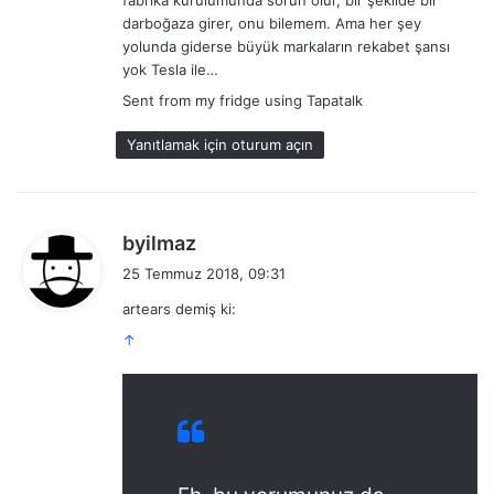
darboğaza girer, onu bilemem. Ama her şey
yolunda giderse büyük markaların rekabet şansı
yok Tesla ile…
Sent from my fridge using Tapatalk
Yanıtlamak için oturum açın
d
byilmaz
e
25 Temmuz 2018, 09:31
d
artears demiş ki:
i
↑
k
i
: