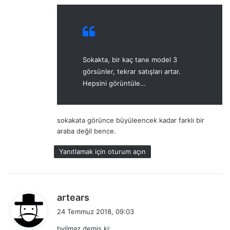
:
Sokakta, bir kaç tane model 3
görsünler, tekrar satışları artar.
Hepsini görüntüle…
sokakata görünce büyüleencek kadar farklı bir
araba değil bence.
Yanıtlamak için oturum açın
d
artears
e
24 Temmuz 2018, 09:03
d
byilmaz demiş ki: