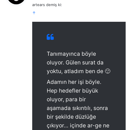
artears demiş ki:
i
↑
k
i
:
Tanımayınca böyle
oluyor. Gülen surat da
yoktu, atladım ben de 🙂
Adamın her işi böyle.
Hep hedefler büyük
oluyor, para bir
aşamada sıkıntılı, sonra
bir şekilde düzlüğe
çıkıyor… içinde ar-ge ne