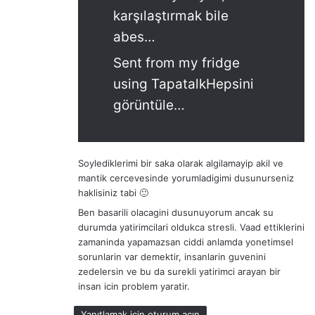
karşılaştırmak bile
abes…
Sent from my fridge
using TapatalkHepsini
görüntüle…
Soylediklerimi bir saka olarak algilamayip akil ve
mantik cercevesinde yorumladigimi dusunurseniz
haklisiniz tabi 🙂
Ben basarili olacagini dusunuyorum ancak su
durumda yatirimcilari oldukca stresli. Vaad ettiklerini
zamaninda yapamazsan ciddi anlamda yonetimsel
sorunlarin var demektir, insanlarin guvenini
zedelersin ve bu da surekli yatirimci arayan bir
insan icin problem yaratir.
Yanıtlamak için oturum açın