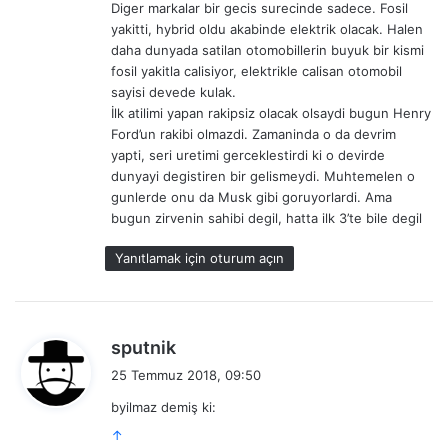
Diger markalar bir gecis surecinde sadece. Fosil
yakitti, hybrid oldu akabinde elektrik olacak. Halen
daha dunyada satilan otomobillerin buyuk bir kismi
fosil yakitla calisiyor, elektrikle calisan otomobil
sayisi devede kulak.
İlk atilimi yapan rakipsiz olacak olsaydi bugun Henry
Ford’un rakibi olmazdi. Zamaninda o da devrim
yapti, seri uretimi gerceklestirdi ki o devirde
dunyayi degistiren bir gelismeydi. Muhtemelen o
gunlerde onu da Musk gibi goruyorlardi. Ama
bugun zirvenin sahibi degil, hatta ilk 3’te bile degil
Yanıtlamak için oturum açın
d
sputnik
e
25 Temmuz 2018, 09:50
d
byilmaz demiş ki:
i
↑
k