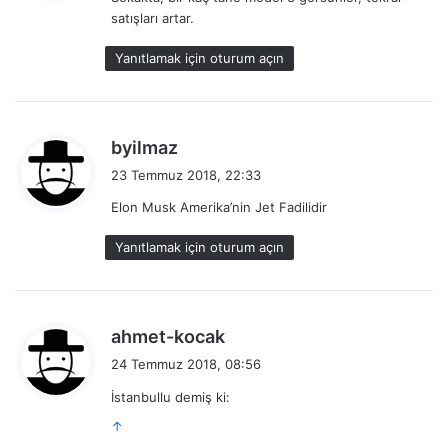
i
satışları artar.
k
i
Yanıtlamak için oturum açın
:
d
byilmaz
e
23 Temmuz 2018, 22:33
d
Elon Musk Amerika’nin Jet Fadilidir
i
k
Yanıtlamak için oturum açın
i
:
d
ahmet-kocak
e
24 Temmuz 2018, 08:56
d
İstanbullu demiş ki:
i
k
↑
i