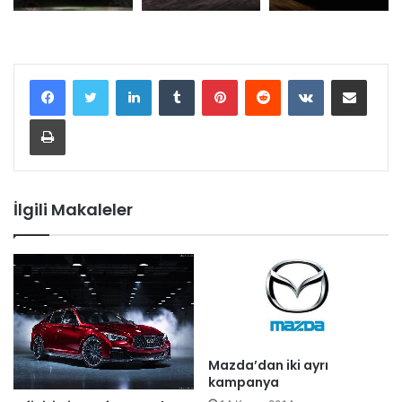
LinkedIn
Tumblr
Pinterest
Reddit
VKontakte
E-Posta ile paylaş
Yazdır
İlgili Makaleler
Mazda’dan iki ayrı
kampanya