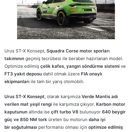
Urus ST-X Konsept,
Squadra Corse motor sporları
takımının
geçmiş tecrübesi ile beraber hazırlanan model.
Optimize edilmiş
çelik kafes, yangın söndürme sistemi
ve
FT3 yakıt deposu
dahil olmak üzere
FIA onaylı
ekipmanları
ile tam bir yarış otomobili.
Urus ST-X Konsept,
olarak karşımıza
Verde Mantis adı
verilen mat yeşil rengi
ile karşımıza çıkıyor.
Karbon motor
kaputunun
altında ise
çift turbo V8
bulunuyor
640 beygir
güç ve 850 NM tork
üreten bu motorun
daha iyi
bir soğutulması
performansı olması için
optimize edilmiş