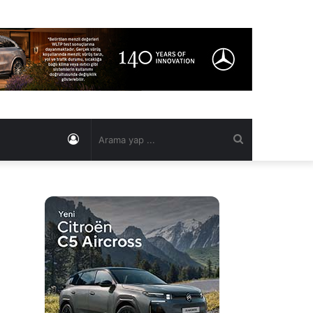
Kayıt
Arama
Ol
yap
...