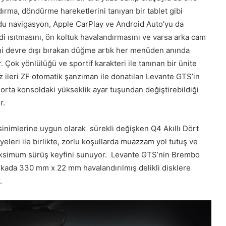
ırma, döndürme hareketlerini tanıyan bir tablet gibi
uydu navigasyon, Apple CarPlay ve Android Auto’yu da
di ısıtmasını, ön koltuk havalandırmasını ve varsa arka cam
evini devre dışı bırakan düğme artık her menüden anında
 Çok yönlülüğü ve sportif karakteri ile tanınan bir ünite
z ileri ZF otomatik şanzıman ile donatılan Levante GTS’in
 orta konsoldaki yükseklik ayar tuşundan değiştirebildiği
r.
sinimlerine uygun olarak sürekli değişken Q4 Akıllı Dört
leri ile birlikte, zorlu koşullarda muazzam yol tutuş ve
maksimum sürüş keyfini sunuyor. Levante GTS’nin Brembo
arkada 330 mm x 22 mm havalandırılmış delikli disklere
.