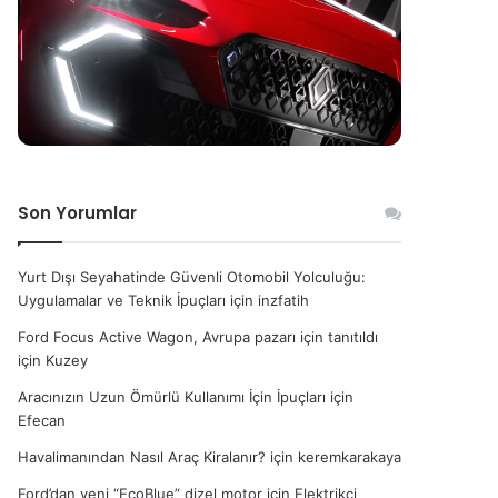
Son Yorumlar
Yurt Dışı Seyahatinde Güvenli Otomobil Yolculuğu:
Uygulamalar ve Teknik İpuçları
için
inzfatih
Ford Focus Active Wagon, Avrupa pazarı için tanıtıldı
için
Kuzey
Aracınızın Uzun Ömürlü Kullanımı İçin İpuçları
için
Efecan
Havalimanından Nasıl Araç Kiralanır?
için
keremkarakaya
Ford’dan yeni “EcoBlue” dizel motor
için
Elektrikçi