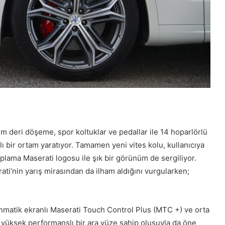
m deri döşeme, spor koltuklar ve pedallar ile 14 hoparlörlü
ı bir ortam yaratıyor. Tamamen yeni vites kolu, kullanıcıya
aplama Maserati logosu ile şık bir görünüm de sergiliyor.
ati’nin yarış mirasından da ilham aldığını vurgularken;
unmatik ekranlı Maserati Touch Control Plus (MTC +) ve orta
 yüksek performanslı bir ara yüze sahip oluşuyla da öne