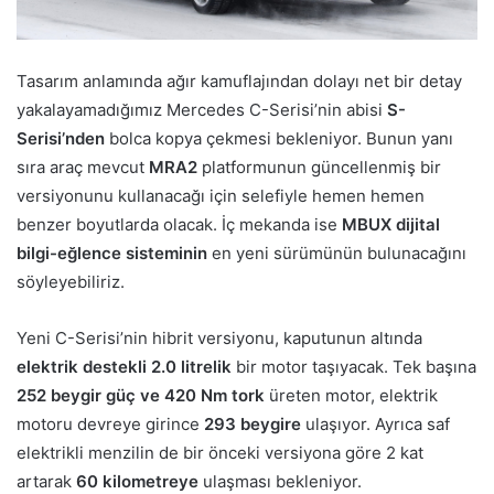
Tasarım anlamında ağır kamuflajından dolayı net bir detay
yakalayamadığımız Mercedes C-Serisi’nin abisi
S-
Serisi’nden
bolca kopya çekmesi bekleniyor. Bunun yanı
sıra araç mevcut
MRA2
platformunun güncellenmiş bir
versiyonunu kullanacağı için selefiyle hemen hemen
benzer boyutlarda olacak. İç mekanda ise
MBUX dijital
bilgi-eğlence sisteminin
en yeni sürümünün bulunacağını
söyleyebiliriz.
Yeni C-Serisi’nin hibrit versiyonu, kaputunun altında
elektrik destekli 2.0 litrelik
bir motor taşıyacak. Tek başına
252 beygir güç ve 420 Nm tork
üreten motor, elektrik
motoru devreye girince
293 beygire
ulaşıyor. Ayrıca saf
elektrikli menzilin de bir önceki versiyona göre 2 kat
artarak
60 kilometreye
ulaşması bekleniyor.