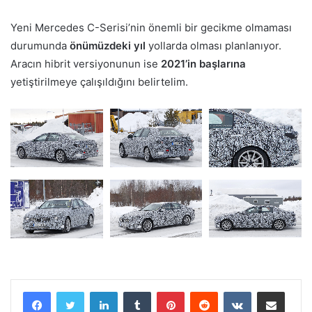
Yeni Mercedes C-Serisi’nin önemli bir gecikme olmaması
durumunda
önümüzdeki yıl
yollarda olması planlanıyor.
Aracın hibrit versiyonunun ise
2021’in başlarına
yetiştirilmeye çalışıldığını belirtelim.
LinkedIn
Tumblr
Pinterest
Reddit
VKontakte
E-Posta ile paylaş