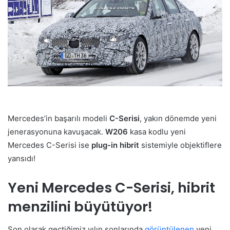
Mercedes’in başarılı modeli
C-Serisi
, yakın dönemde yeni
jenerasyonuna kavuşacak.
W206
kasa kodlu yeni
Mercedes C-Serisi ise
plug-in hibrit
sistemiyle objektiflere
yansıdı!
Yeni Mercedes C-Serisi, hibrit
menzilini büyütüyor!
Son olarak geçtiğimiz yılın sonlarında
görüntülenen
yeni