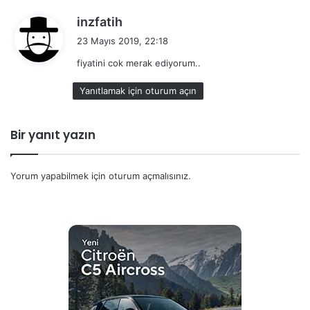
d
inzfatih
e
23 Mayıs 2019, 22:18
d
fiyatini cok merak ediyorum..
i
k
Yanıtlamak için oturum açın
i
:
Bir yanıt yazın
Yorum yapabilmek için
oturum açmalısınız
.