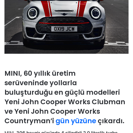
MINI, 60 yıllık üretim
serüveninde yollarla
buluşturduğu en güçlü modelleri
Yeni John Cooper Works Clubman
ve Yeni John Cooper Works
Countryman’i
gün yüzüne
çıkardı.
MINI,
306 beygir gücünde 4 silindirli 2.0 litrelik turbo