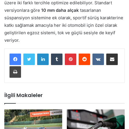
üzere iki farklı tercihle optimize edilebiliyor. Standart
versiyonlara göre
10 mm daha alçak
tasarlanan
süspansiyon sistemine ek olarak, sportif sürüş karakterine
katkı sağlamak amacıyla her iki otomobil için özel olarak
geliştirilen egzoz sistemi, tok ve güçlü sesiyle de keyif
veriyor.
LinkedIn
Tumblr
Pinterest
Reddit
VKontakte
E-Posta ile paylaş
Yazdır
İlgili Makaleler