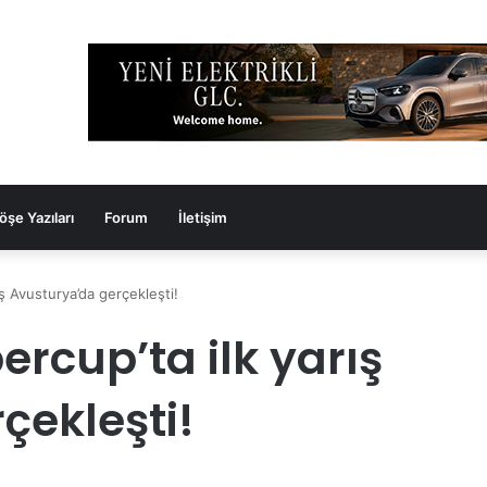
öşe Yazıları
Forum
İletişim
ş Avusturya’da gerçekleşti!
rcup’ta ilk yarış
çekleşti!