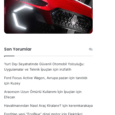
Son Yorumlar
Yurt Dışı Seyahatinde Güvenli Otomobil Yolculuğu:
Uygulamalar ve Teknik İpuçları
için
inzfatih
Ford Focus Active Wagon, Avrupa pazarı için tanıtıldı
için
Kuzey
Aracınızın Uzun Ömürlü Kullanımı İçin İpuçları
için
Efecan
Havalimanından Nasıl Araç Kiralanır?
için
keremkarakaya
Ford’dan yeni “EcoBlue” dizel motor
için
Elektrikçi