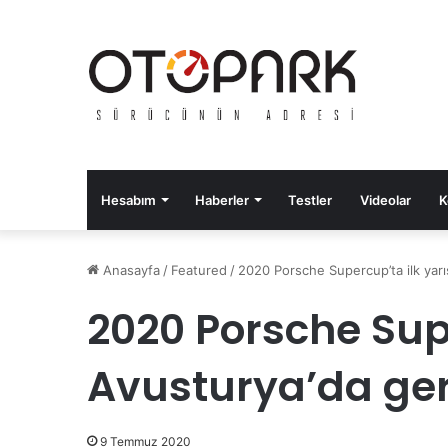
Hesabım
Haberler
Testler
Videolar
K
Anasayfa
/
Featured
/
2020 Porsche Supercup’ta ilk yarı
2020 Porsche Supe
Avusturya’da ger
9 Temmuz 2020