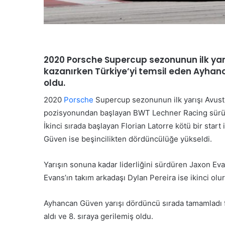
2020 Porsche Supercup sezonunun ilk yarı
kazanırken Türkiye’yi temsil eden Ayhanc
oldu.
2020
Porsche
Supercup sezonunun ilk yarışı Avustu
pozisyonundan başlayan BWT Lechner Racing sürücü
İkinci sırada başlayan Florian Latorre kötü bir start
Güven ise beşincilikten dördüncülüğe yükseldi.
Yarışın sonuna kadar liderliğini sürdüren Jaxon Eva
Evans’ın takım arkadaşı Dylan Pereira ise ikinci ol
Ayhancan Güven yarışı dördüncü sırada tamamladı faka
aldı ve 8. sıraya gerilemiş oldu.