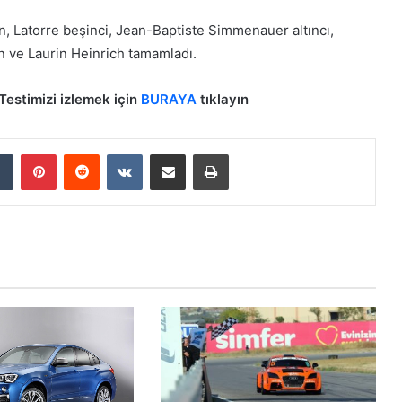
, Latorre beşinci, Jean-Baptiste Simmenauer altıncı,
en ve Laurin Heinrich tamamladı.
estimizi izlemek için
BURAYA
tıklayın
Tumblr
Pinterest
Reddit
VKontakte
E-Posta ile paylaş
Yazdır