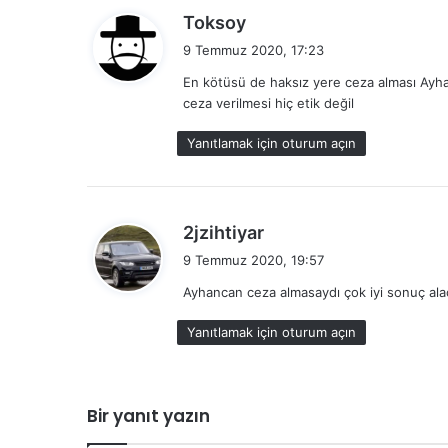
d
Toksoy
e
9 Temmuz 2020, 17:23
d
En kötüsü de haksız yere ceza alması Ayha
i
ceza verilmesi hiç etik değil
k
i
Yanıtlamak için oturum açın
:
d
2jzihtiyar
e
9 Temmuz 2020, 19:57
d
Ayhancan ceza almasaydı çok iyi sonuç ala
i
k
Yanıtlamak için oturum açın
i
:
Bir yanıt yazın