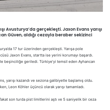
şı Avusturya’da gerçekleşti. Jaxon Evans yarışı
an Güven, aldığı cezayla beraber sekizinci
rya’da 17 tur üzerinden gerçekleşti. Yarışa pole
sü Jaxon Evans, startta ise yerini korumayı başardı.
 ile beşinciliğe geriledi. Türkiye’yi temsil eden Ayhancan
ns, yarışı kazandı ve sezona galibiyetle başlamış oldu.
urken, Leon Köhler üçüncü olarak yarışı tamamladı.
t son turda pist limitlerini aştı ve 5 saniyelik bir ceza