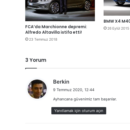
BMW X4 M40i 
FCA’da Marchionne depremi:
26 Eylül 2015
Alfredo Altavilla istifa etti!
23 Temmuz 2018
3 Yorum
d
Berkin
e
9 Temmuz 2020, 12:44
d
Ayhancana güvenimiz tam başarılar.
i
k
Yanıtlamak için oturum açın
i
: