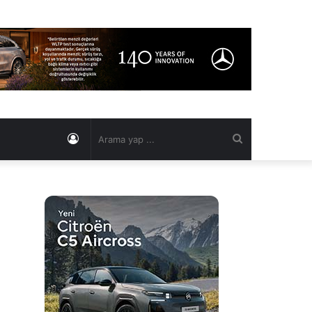
Kayıt
Arama
Ol
yap
...