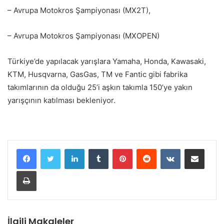
– Avrupa Motokros Şampiyonası (MX2T),
– Avrupa Motokros Şampiyonası (MXOPEN)
Türkiye’de yapılacak yarışlara Yamaha, Honda, Kawasaki,
KTM, Husqvarna, GasGas, TM ve Fantic gibi fabrika
takımlarının da olduğu 25’i aşkın takımla 150’ye yakın
yarışçının katılması bekleniyor.
LinkedIn
Tumblr
Pinterest
Reddit
VKontakte
E-Posta ile paylaş
Yazdır
İlgili Makaleler