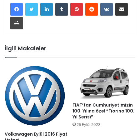
LinkedIn
Tumblr
Pinterest
Reddit
VKontakte
E-Posta ile paylaş
Yazdır
İlgili Makaleler
FIAT’tan Cumhuriyetimizin
100. Yılına özel “Fiorino 100.
Yıl Serisi”
25 Eylül 2023
Volkswagen Eylül 2016 Fiyat