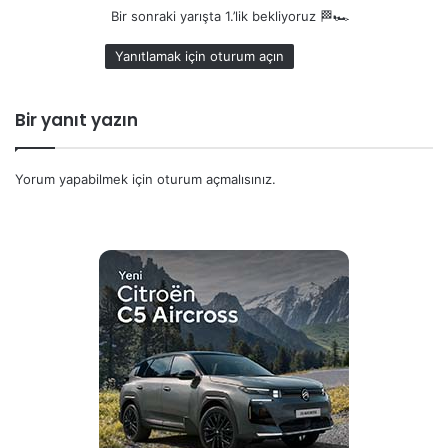
Bir sonraki yarışta 1.’lik bekliyoruz 🏁🏎️
k
i
Yanıtlamak için oturum açın
:
Bir yanıt yazın
Yorum yapabilmek için
oturum açmalısınız
.