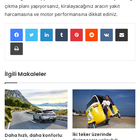
çıkma planı yapıyorsanız, kiralayacağınız aracın yakıt
harcamasına ve motor performansına dikkat ediniz.
LinkedIn
Tumblr
Pinterest
Reddit
VKontakte
E-Posta ile paylaş
Yazdır
İlgili Makaleler
İki teker üzerinde
Daha hızlı, daha konforlu: