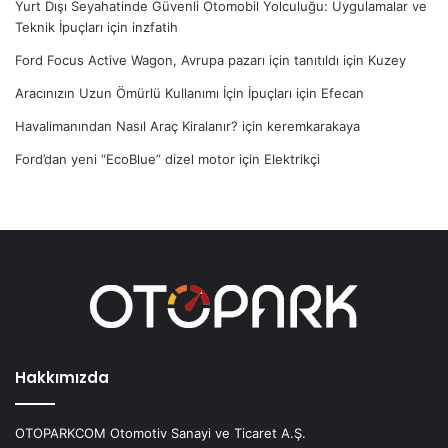
Yurt Dışı Seyahatinde Güvenli Otomobil Yolculuğu: Uygulamalar ve
Teknik İpuçları
için
inzfatih
Ford Focus Active Wagon, Avrupa pazarı için tanıtıldı
için
Kuzey
Aracınızın Uzun Ömürlü Kullanımı İçin İpuçları
için
Efecan
Havalimanından Nasıl Araç Kiralanır?
için
keremkarakaya
Ford’dan yeni “EcoBlue” dizel motor
için
Elektrikçi
Hakkımızda
OTOPARKCOM Otomotiv Sanayi ve Ticaret A.Ş.