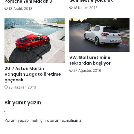
Guinness’e yolculuk
Porsche Yeni Macan S
18 Kasım 2015
13 Aralık 2018
VW, Golf üretimine
tekrardan başlıyor
2017 Aston Martin
27 Ağustos 2016
Vanquish Zagato üretime
geçecek
25 Haziran 2016
Bir yanıt yazın
Yorum yapabilmek için
oturum açmalısınız
.