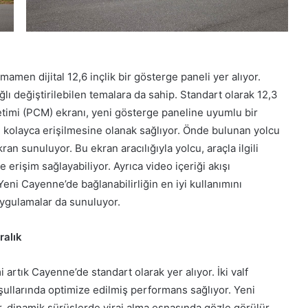
amen dijital 12,6 inçlik bir gösterge paneli yer alıyor.
ğlı değiştirilebilen temalara da sahip. Standart olarak 12,3
etimi (PCM) ekranı, yeni gösterge paneline uyumlu bir
ere kolayca erişilmesine olanak sağlıyor. Önde bulunan yolcu
kran sunuluyor. Bu ekran aracılığıyla yolcu, araçla ilgili
 erişim sağlayabiliyor. Ayrıca video içeriği akışı
eni Cayenne’de bağlanabilirliğin en iyi kullanımını
ygulamalar da sunuluyor.
ralık
rtık Cayenne’de standart olarak yer alıyor. İki valf
şullarında optimize edilmiş performans sağlıyor. Yeni
r, dinamik sürüşlerde viraj alma esnasında gözle görülür