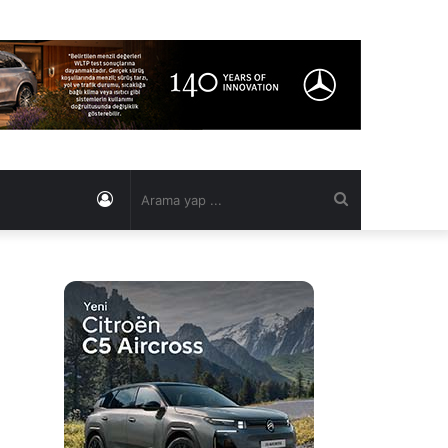
Kayıt
Arama
Ol
yap
...