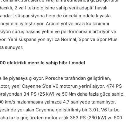
cıklı, 2 valf teknolojisine sahip yeni adaptif havalı
 standart süspansiyona hem de önceki modele kıyasla
yimini iyileştiriyor. Aracın yol ve arazi kullanımını
nsiyon sürüş hassasiyetini ve performansını artırıyor ve
yor. Yeni süspansiyon ayrıca Normal, Spor ve Spor Plus
ma sunuyor.
0 elektrikli menzile sahip hibrit model
le piyasaya çıkıyor. Porsche tarafından geliştirilen,
o motor, yeni Cayenne S’de V6 motorun yerini alıyor. 474 PS
rsiyondan 34 PS (25 kW) ve 50 Nm daha fazla güce sahip.
km/s hızlanmasını yalnızca 4,7 saniyede tamamlıyor.
sinde yer alan Cayenne geliştirilmiş bir 3.0 lt V6 turbo
aha fazla güç üreten motor artık 353 PS (260 kW) ve 500