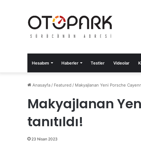
Hesabım
Haberler
Testler
Videolar
K
Anasayfa
/
Featured
/
Makyajlanan Yeni Porsche Cayenne
Makyajlanan Yen
tanıtıldı!
23 Nisan 2023