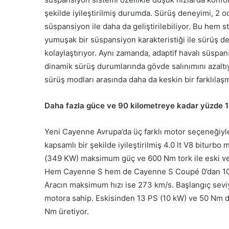
şekilde iyileştirilmiş durumda. Sürüş deneyimi, 2 oda
süspansiyon ile daha da geliştirilebiliyor. Bu hem
yumuşak bir süspansiyon karakteristiği ile sürüş dene
kolaylaştırıyor. Aynı zamanda, adaptif havalı süspa
dinamik sürüş durumlarında gövde salınımını azaltı
sürüş modları arasında daha da keskin bir farklılaş
Daha fazla güce ve 90 kilometreye kadar yüzde 10
Yeni Cayenne Avrupa’da üç farklı motor seçeneğiyle i
kapsamlı bir şekilde iyileştirilmiş 4.0 lt V8 biturb
(349 KW) maksimum güç ve 600 Nm tork ile eski ve
Hem Cayenne S hem de Cayenne S Coupé 0’dan 100 
Aracın maksimum hızı ise 273 km/s. Başlangıç seviye
motora sahip. Eskisinden 13 PS (10 kW) ve 50 Nm d
Nm üretiyor.