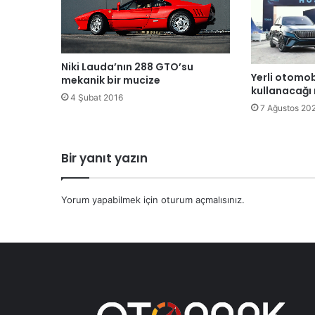
Niki Lauda’nın 288 GTO’su
Yerli otomob
mekanik bir mucize
kullanacağı 
4 Şubat 2016
7 Ağustos 20
Bir yanıt yazın
Yorum yapabilmek için
oturum açmalısınız
.