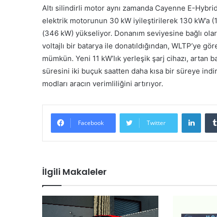
Altı silindirli motor aynı zamanda Cayenne E-Hybrid
elektrik motorunun 30 kW iyileştirilerek 130 kW’a (
(346 kW) yükseliyor. Donanım seviyesine bağlı olar
voltajlı bir batarya ile donatıldığından, WLTP’ye gö
mümkün. Yeni 11 kW’lık yerleşik şarj cihazı, artan 
süresini iki buçuk saatten daha kısa bir süreye indir
modları aracın verimliliğini artırıyor.
LinkedIn
Facebook
Twitter
İlgili Makaleler