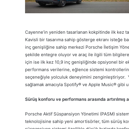
Cayenne’in yeniden tasarlanan kokpitinde ilk kez tam
Kavisli bir tasarıma sahip gösterge ekranı isteğe ba
inç genişliğine sahip merkezi Porsche İletişim Yön
şekilde entegre oluyor ve araç ile ilgili tüm bilgil
için ise ilk kez 10,9 inç genişliğinde opsiyonel bir e
performans verilerine, eğlence sistemi kontrollerine
seçeneğiyle yolculuk deneyimini zenginleştiriyor. Y
sağlamak amacıyla Spotify® ve Apple Music® gibi u
Sürüş konforu ve performans arasında artırılmış a
Porsche Aktif Süspansiyon Yönetimi (PASM) sistemi a
teknolojisine sahip yeni amortisörler, tüm sürüş ko
süspansiyon sistemi özellikle düşük hızlarda konfo