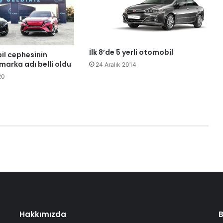
İlk 8’de 5 yerli otomobil
il cephesinin
marka adı belli oldu
24 Aralık 2014
20
Hakkımızda
B