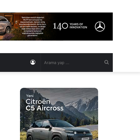
Kayıt
Arama
Ol
yap
...