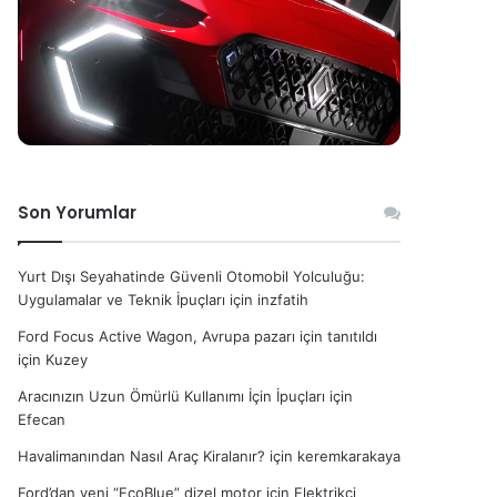
Son Yorumlar
Yurt Dışı Seyahatinde Güvenli Otomobil Yolculuğu:
Uygulamalar ve Teknik İpuçları
için
inzfatih
Ford Focus Active Wagon, Avrupa pazarı için tanıtıldı
için
Kuzey
Aracınızın Uzun Ömürlü Kullanımı İçin İpuçları
için
Efecan
Havalimanından Nasıl Araç Kiralanır?
için
keremkarakaya
Ford’dan yeni “EcoBlue” dizel motor
için
Elektrikçi