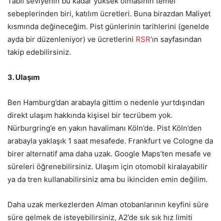
Tabii seviyenin bu kadar yüksek olmasının temel
sebeplerinden biri, katılım ücretleri. Buna birazdan Maliyet
kısmında değineceğim. Pist günlerinin tarihlerini (genelde
ayda bir düzenleniyor) ve ücretlerini
RSR
‘ın sayfasından
takip edebilirsiniz.
3. Ulaşım
Ben Hamburg’dan arabayla gittim o nedenle yurtdışından
direkt ulaşım hakkında kişisel bir tecrübem yok.
Nürburgring’e en yakın havalimanı Köln’de. Pist Köln’den
arabayla yaklaşık 1 saat mesafede. Frankfurt ve Cologne da
birer alternatif ama daha uzak. Google Maps’ten mesafe ve
süreleri öğrenebilirsiniz. Ulaşım için otomobil kiralayabilir
ya da tren kullanabilirsiniz ama bu ikinciden emin değilim.
Daha uzak merkezlerden Alman otobanlarının keyfini süre
süre gelmek de isteyebilirsiniz, A2’de sık sık hız limiti