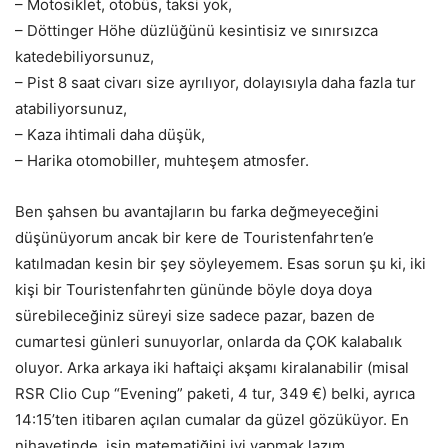
– Motosiklet, otobüs, taksi yok,
– Döttinger Höhe düzlüğünü kesintisiz ve sınırsızca
katedebiliyorsunuz,
– Pist 8 saat civarı size ayrılıyor, dolayısıyla daha fazla tur
atabiliyorsunuz,
– Kaza ihtimali daha düşük,
– Harika otomobiller, muhteşem atmosfer.
Ben şahsen bu avantajların bu farka değmeyeceğini
düşünüyorum ancak bir kere de Touristenfahrten’e
katılmadan kesin bir şey söyleyemem. Esas sorun şu ki, iki
kişi bir Touristenfahrten gününde böyle doya doya
sürebileceğiniz süreyi size sadece pazar, bazen de
cumartesi günleri sunuyorlar, onlarda da ÇOK kalabalık
oluyor. Arka arkaya iki haftaiçi akşamı kiralanabilir (misal
RSR Clio Cup “Evening” paketi, 4 tur, 349 €) belki, ayrıca
14:15’ten itibaren açılan cumalar da güzel gözüküyor. En
nihayetinde, işin matematiğini iyi yapmak lazım.