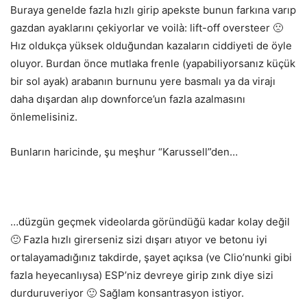
Buraya genelde fazla hızlı girip apekste bunun farkına varıp
gazdan ayaklarını çekiyorlar ve voilà: lift-off oversteer 🙁
Hız oldukça yüksek olduğundan kazaların ciddiyeti de öyle
oluyor. Burdan önce mutlaka frenle (yapabiliyorsanız küçük
bir sol ayak) arabanın burnunu yere basmalı ya da virajı
daha dışardan alıp downforce’un fazla azalmasını
önlemelisiniz.
Bunların haricinde, şu meşhur “Karussell”den…
…düzgün geçmek videolarda göründüğü kadar kolay değil
🙂 Fazla hızlı girerseniz sizi dışarı atıyor ve betonu iyi
ortalayamadığınız takdirde, şayet açıksa (ve Clio’nunki gibi
fazla heyecanlıysa) ESP’niz devreye girip zınk diye sizi
durduruveriyor 🙂 Sağlam konsantrasyon istiyor.