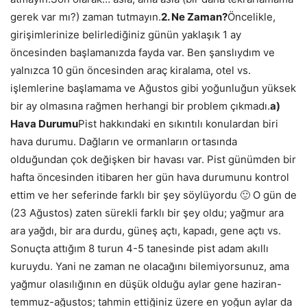
gerek var mı?) zaman tutmayın.
2. Ne Zaman?
Öncelikle,
girişimlerinize belirlediğiniz günün yaklaşık 1 ay
öncesinden başlamanızda fayda var. Ben şanslıydım ve
yalnızca 10 gün öncesinden araç kiralama, otel vs.
işlemlerine başlamama ve Ağustos gibi yoğunluğun yüksek
bir ay olmasına rağmen herhangi bir problem çıkmadı.
a)
Hava Durumu
Pist hakkındaki en sıkıntılı konulardan biri
hava durumu. Dağların ve ormanların ortasında
olduğundan çok değişken bir havası var. Pist günümden bir
hafta öncesinden itibaren her gün hava durumunu kontrol
ettim ve her seferinde farklı bir şey söylüyordu 🙂 O gün de
(23 Ağustos) zaten sürekli farklı bir şey oldu; yağmur ara
ara yağdı, bir ara durdu, güneş açtı, kapadı, gene açtı vs.
Sonuçta attığım 8 turun 4-5 tanesinde pist adam akıllı
kuruydu. Yani ne zaman ne olacağını bilemiyorsunuz, ama
yağmur olasılığının en düşük olduğu aylar gene haziran-
temmuz-ağustos; tahmin ettiğiniz üzere en yoğun aylar da