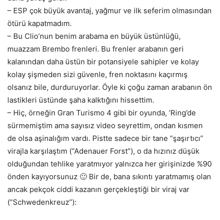
– ESP çok büyük avantaj, yağmur ve ilk seferim olmasından
ötürü kapatmadım.
– Bu Clio’nun benim arabama en büyük üstünlüğü,
muazzam Brembo frenleri. Bu frenler arabanın geri
kalanından daha üstün bir potansiyele sahipler ve kolay
kolay şişmeden sizi güvenle, fren noktasını kaçırmış
olsanız bile, durduruyorlar. Öyle ki çoğu zaman arabanın ön
lastikleri üstünde şaha kalktığını hissettim.
– Hiç, örneğin Gran Turismo 4 gibi bir oyunda, ‘Ring’de
sürmemiştim ama sayısız video seyrettim, ondan kısmen
de olsa aşinalığım vardı. Pistte sadece bir tane “şaşırtıcı”
virajla karşılaştım (“Adenauer Forst”), o da hızınız düşük
olduğundan tehlike yaratmıyor yalnızca her girişinizde %90
önden kayıyorsunuz 🙂 Bir de, bana sıkıntı yaratmamış olan
ancak pekçok ciddi kazanın gerçekleştiği bir viraj var
(“Schwedenkreuz”):