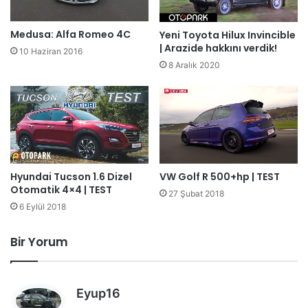
Medusa: Alfa Romeo 4C
Yeni Toyota Hilux Invincible
| Arazide hakkını verdik!
10 Haziran 2016
8 Aralık 2020
Hyundai Tucson 1.6 Dizel
VW Golf R 500+hp | TEST
Otomatik 4×4 | TEST
27 Şubat 2018
6 Eylül 2018
Bir Yorum
d
Eyup16
e