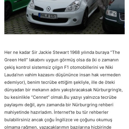
Her ne kadar Sir Jackie Stewart 1968 yılında buraya “The
Green Hell” lakabını uygun görmüş olsa da (ki o zamanın
çekiş kontrol sistemsiz çılgın F1 otomobillerini ve Niki
Lauda’nın vahim kazasını düşününce insan hak vermeden
edemiyor), benim tecrübe ettiğim şekliyle, ille de öteki
dünyadan bir mekanın adını yakıştıracaksak Nürburgring’e,
bu kesinlikle “Cennet” olmalı.Bu yazıyı yalnızca tecrübe
paylaşımı değil, aynı zamanda bir Nürburgring rehberi
mahiyetinde hazırladım. İnternet’te bu tür rehberler
bulabilirsiniz ancak çoğu İngilizce ve çoğunu okumuş
olmama rağmen, yazacaklarımın bazılarına hiçbirinde