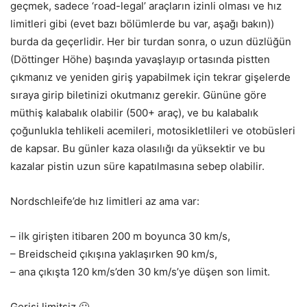
geçmek, sadece ‘road-legal’ araçların izinli olması ve hız
limitleri gibi (evet bazı bölümlerde bu var, aşağı bakın))
burda da geçerlidir. Her bir turdan sonra, o uzun düzlüğün
(Döttinger Höhe) başında yavaşlayıp ortasında pistten
çıkmanız ve yeniden giriş yapabilmek için tekrar gişelerde
sıraya girip biletinizi okutmanız gerekir. Gününe göre
müthiş kalabalık olabilir (500+ araç), ve bu kalabalık
çoğunlukla tehlikeli acemileri, motosikletlileri ve otobüsleri
de kapsar. Bu günler kaza olasılığı da yüksektir ve bu
kazalar pistin uzun süre kapatılmasına sebep olabilir.
Nordschleife’de hız limitleri az ama var:
– ilk girişten itibaren 200 m boyunca 30 km/s,
– Breidscheid çıkışına yaklaşırken 90 km/s,
– ana çıkışta 120 km/s’den 30 km/s’ye düşen son limit.
Gerisi limitsiz 🙂