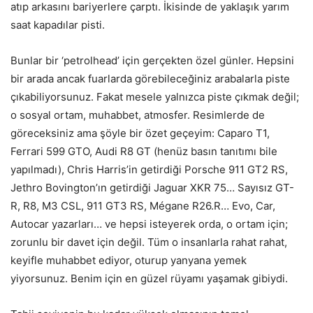
atıp arkasını bariyerlere çarptı. İkisinde de yaklaşık yarım
saat kapadılar pisti.
Bunlar bir ‘petrolhead’ için gerçekten özel günler. Hepsini
bir arada ancak fuarlarda görebileceğiniz arabalarla piste
çıkabiliyorsunuz. Fakat mesele yalnızca piste çıkmak değil;
o sosyal ortam, muhabbet, atmosfer. Resimlerde de
göreceksiniz ama şöyle bir özet geçeyim: Caparo T1,
Ferrari 599 GTO, Audi R8 GT (henüz basın tanıtımı bile
yapılmadı), Chris Harris’in getirdiği Porsche 911 GT2 RS,
Jethro Bovington’ın getirdiği Jaguar XKR 75… Sayısız GT-
R, R8, M3 CSL, 911 GT3 RS, Mégane R26.R… Evo, Car,
Autocar yazarları… ve hepsi isteyerek orda, o ortam için;
zorunlu bir davet için değil. Tüm o insanlarla rahat rahat,
keyifle muhabbet ediyor, oturup yanyana yemek
yiyorsunuz. Benim için en güzel rüyamı yaşamak gibiydi.