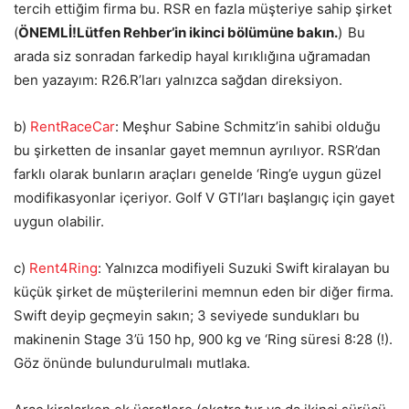
tercih ettiğim firma bu. RSR en fazla müşteriye sahip şirket
(
ÖNEMLİ!
Lütfen Rehber’in ikinci bölümüne bakın.
)
Bu
arada siz sonradan farkedip hayal kırıklığına uğramadan
ben yazayım: R26.R’ları yalnızca sağdan direksiyon.
b)
RentRaceCar
: Meşhur Sabine Schmitz’in sahibi olduğu
bu şirketten de insanlar gayet memnun ayrılıyor. RSR’dan
farklı olarak bunların araçları genelde ‘Ring’e uygun güzel
modifikasyonlar içeriyor. Golf V GTI’ları başlangıç için gayet
uygun olabilir.
c)
Rent4Ring
: Yalnızca modifiyeli Suzuki Swift kiralayan bu
küçük şirket de müşterilerini memnun eden bir diğer firma.
Swift deyip geçmeyin sakın; 3 seviyede sundukları bu
makinenin Stage 3’ü 150 hp, 900 kg ve ‘Ring süresi 8:28 (!).
Göz önünde bulundurulmalı mutlaka.