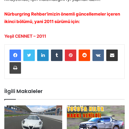
Nürburgring Rehber’imizin önemli güncellemeler içeren
ikinci bölümü, yani 2011 sürümü için:
Yeşil CENNET – 2011
LinkedIn
Tumblr
Pinterest
Reddit
VKontakte
E-Posta ile paylaş
Yazdır
İlgili Makaleler