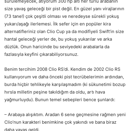
sürülemeyecek, atıyorum 300 hp altı her türlü arabanın
size yavaş geleceği bir pist değil. En güzel yanı virajlarının
(73 tane!) çok çeşitli olması ve neredeyse sürekli yokuş
yukarı/aşağı ilerlemesi. İlk sefer için en popüler kira
alternatifleriniz olan Clio Cup ya da modifiyeli Swift’in size
hantal geleceği yerler de, bu yokuş yukarılar ve arka
düzlük. Onun haricinde bu seviyedeki arabalarla da
fazlasıyla keyfini çıkarabiliyorsunuz.
Benim tercihim 2008 Clio RS’di. Kendim de 2002 Clio RS
kullanıyorum ve daha önceki pist tecrübelerimin ardından,
burda hiçbir tehlikeyle karşılaşmadım (ki sükunetimi bozup
hırsla milletin peşine takıldığım da oldu, artı hava
yağmurluydu). Bunun temel sebepleri bence şunlardı:
– Arabaya alışıktım. Aradan 6 sene geçmesine rağmen yeni
Clio’nun karakteri benimkine çok yakındı ve bana biraz
daha yavaş geldi.