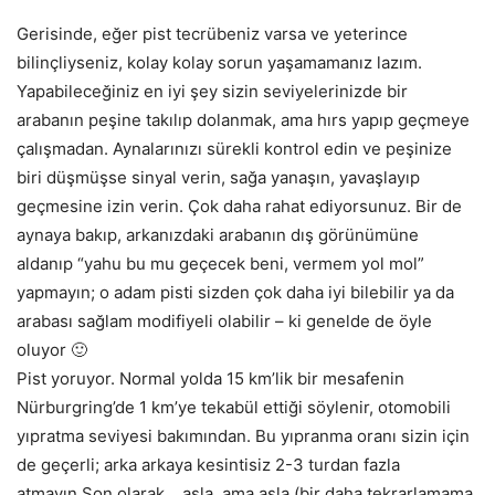
Gerisinde, eğer pist tecrübeniz varsa ve yeterince
bilinçliyseniz, kolay kolay sorun yaşamamanız lazım.
Yapabileceğiniz en iyi şey sizin seviyelerinizde bir
arabanın peşine takılıp dolanmak, ama hırs yapıp geçmeye
çalışmadan. Aynalarınızı sürekli kontrol edin ve peşinize
biri düşmüşse sinyal verin, sağa yanaşın, yavaşlayıp
geçmesine izin verin. Çok daha rahat ediyorsunuz. Bir de
aynaya bakıp, arkanızdaki arabanın dış görünümüne
aldanıp “yahu bu mu geçecek beni, vermem yol mol”
yapmayın; o adam pisti sizden çok daha iyi bilebilir ya da
arabası sağlam modifiyeli olabilir – ki genelde de öyle
oluyor 🙂
Pist yoruyor. Normal yolda 15 km’lik bir mesafenin
Nürburgring’de 1 km’ye tekabül ettiği söylenir, otomobili
yıpratma seviyesi bakımından. Bu yıpranma oranı sizin için
de geçerli; arka arkaya kesintisiz 2-3 turdan fazla
atmayın.Son olarak… asla, ama asla (bir daha tekrarlamama