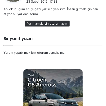
23 Şubat 2015, 17:38
d
Abi okuduğum en iyi gezi yazısı diyebilirim. İnsan gitmek için can
i
atıyor bu yazıdan sonra
k
i
Yanıtlamak için oturum açın
:
Bir yanıt yazın
Yorum yapabilmek için
oturum açmalısınız
.