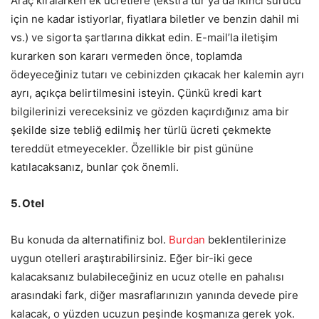
Araç kiralarken ek ücretlere (ekstra tur ya da ikinci sürücü
için ne kadar istiyorlar, fiyatlara biletler ve benzin dahil mi
vs.) ve sigorta şartlarına dikkat edin. E-mail’la iletişim
kurarken son kararı vermeden önce, toplamda
ödeyeceğiniz tutarı ve cebinizden çıkacak her kalemin ayrı
ayrı, açıkça belirtilmesini isteyin. Çünkü kredi kart
bilgilerinizi vereceksiniz ve gözden kaçırdığınız ama bir
şekilde size tebliğ edilmiş her türlü ücreti çekmekte
tereddüt etmeyecekler. Özellikle bir pist gününe
katılacaksanız, bunlar çok önemli.
5. Otel
Bu konuda da alternatifiniz bol.
Burdan
beklentilerinize
uygun otelleri araştırabilirsiniz. Eğer bir-iki gece
kalacaksanız bulabileceğiniz en ucuz otelle en pahalısı
arasındaki fark, diğer masraflarınızın yanında devede pire
kalacak, o yüzden ucuzun peşinde koşmanıza gerek yok.