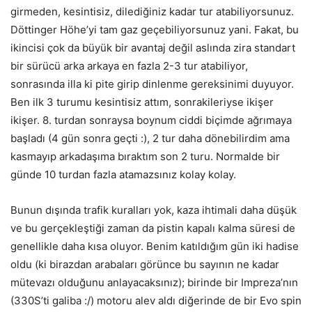
girmeden, kesintisiz, dilediğiniz kadar tur atabiliyorsunuz.
Döttinger Höhe’yi tam gaz geçebiliyorsunuz yani. Fakat, bu
ikincisi çok da büyük bir avantaj değil aslında zira standart
bir sürücü arka arkaya en fazla 2-3 tur atabiliyor,
sonrasında illa ki pite girip dinlenme gereksinimi duyuyor.
Ben ilk 3 turumu kesintisiz attım, sonrakileriyse ikişer
ikişer. 8. turdan sonraysa boynum ciddi biçimde ağrımaya
başladı (4 gün sonra geçti :), 2 tur daha dönebilirdim ama
kasmayıp arkadaşıma bıraktım son 2 turu. Normalde bir
günde 10 turdan fazla atamazsınız kolay kolay.
Bunun dışında trafik kuralları yok, kaza ihtimali daha düşük
ve bu gerçekleştiği zaman da pistin kapalı kalma süresi de
genellikle daha kısa oluyor. Benim katıldığım gün iki hadise
oldu (ki birazdan arabaları görünce bu sayının ne kadar
mütevazı olduğunu anlayacaksınız); birinde bir Impreza’nın
(330S’ti galiba :/) motoru alev aldı diğerinde de bir Evo spin