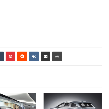
Tumblr
Pinterest
Reddit
VKontakte
E-Posta ile paylaş
Yazdır