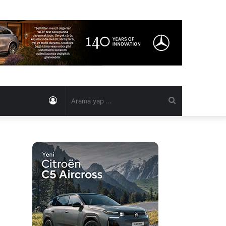
Kayıt
Arama
Ol
yap
...