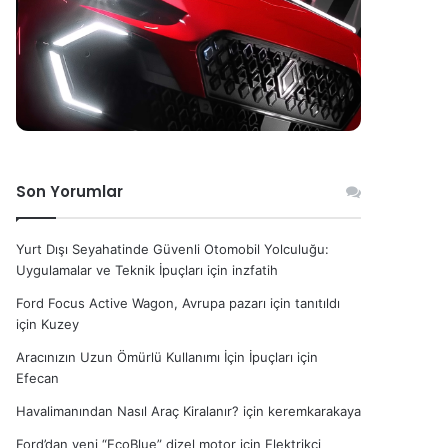
Son Yorumlar
Yurt Dışı Seyahatinde Güvenli Otomobil Yolculuğu:
Uygulamalar ve Teknik İpuçları
için
inzfatih
Ford Focus Active Wagon, Avrupa pazarı için tanıtıldı
için
Kuzey
Aracınızın Uzun Ömürlü Kullanımı İçin İpuçları
için
Efecan
Havalimanından Nasıl Araç Kiralanır?
için
keremkarakaya
Ford’dan yeni “EcoBlue” dizel motor
için
Elektrikçi