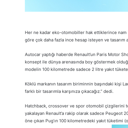
Her ne kadar eko-otomobiller hak ettiklerince nam 
göre çok daha fazla ince hesap isteyen ve tasarım 
Autocar yaptığı haberde Renault’un Paris Motor Show
konsept ile dünya arenasında boy göstermek olduğ
modelin 100 kilometrede sadece 2 litre yakıt tüketec
Köklü markanın tasarım biriminnin başındaki kişi La
farklı bir tasarımla karşınıza çıkacağız.” dedi.
Hatchback, crossover ve spor otomobil çizgilerini te
yakalayan Renault’a rakip olarak sadece Peugeot 208
öne çıkan Pug’ın 100 kilometredeki yakıt tüketimi (or