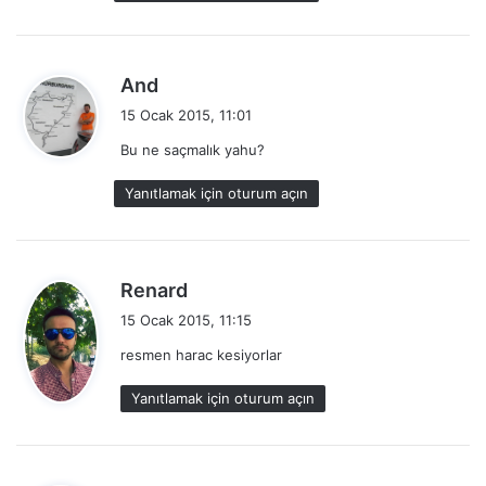
:
d
And
e
15 Ocak 2015, 11:01
d
Bu ne saçmalık yahu?
i
k
Yanıtlamak için oturum açın
i
:
d
Renard
e
15 Ocak 2015, 11:15
d
resmen harac kesiyorlar
i
k
Yanıtlamak için oturum açın
i
: