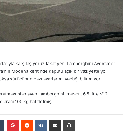
larıyla karşılaşıyoruz fakat yeni Lamborghini Aventador
lya’nın Modena kentinde kaputu açık bir vaziyette yol
ksa sürücünün bazı ayarlar mı yaptığı bilinmiyor.
nıtmayı planlayan Lamborghini, mevcut 6.5 litre V12
 aracı 100 kg hafifletmiş.
Tumblr
Pinterest
Reddit
VKontakte
E-Posta ile paylaş
Yazdır