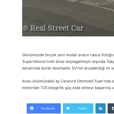
Günümüzde birçok yeni model aracın casus fotoğraf
SuperVeloce’ninki biraz alışılagelmişin dışında. İta
kenarında duran Aventador SV’nin arızalandığı mı yo
Aracı önümüzdeki ay Cenevre Otomobil Fuarı’nda ta
motordan 720 beygirlik güç elde etmeyi başarmış ve
LinkedIn
Facebook
Twitter