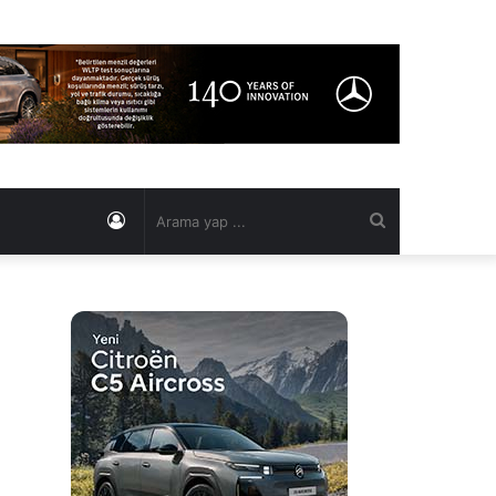
Kayıt
Arama
Ol
yap
...