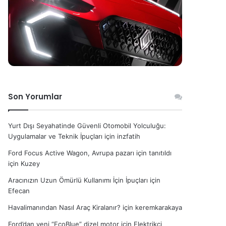
Son Yorumlar
Yurt Dışı Seyahatinde Güvenli Otomobil Yolculuğu:
Uygulamalar ve Teknik İpuçları
için
inzfatih
Ford Focus Active Wagon, Avrupa pazarı için tanıtıldı
için
Kuzey
Aracınızın Uzun Ömürlü Kullanımı İçin İpuçları
için
Efecan
Havalimanından Nasıl Araç Kiralanır?
için
keremkarakaya
Ford’dan yeni “EcoBlue” dizel motor
için
Elektrikçi