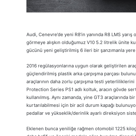
Audi, Cenevre’de yeni R8’in yanında R8 LMS yarış o
görmeye alışkın olduğumuz V10 5.2 litrelik ünite ku
gücünü yeni geliştirilmiş 6 ileri bir şanzımanla yere
2016 regülasyonlarına uygun olarak geliştirilen araç
güçlendirilmiş plastik arka çarpışma parçası bulun
araçlarının daha zorlu çarpışma testi yeterlilikleri
Protection Series PS1 adlı koltuk, aracın gövde sert
kullanılmış. Aynı zamanda, yine GT3 araçlarında bir
kurtarılabilmesi için bir acil durum kapağı bulunuyo
pedallar ve yükseklik/derinlik ayarlı direksiyon si
Eklenen bunca yeniliğe rağmen otomobil 1225 kilogr