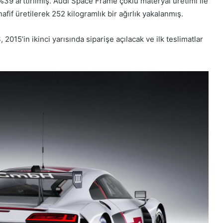
%39 arttırılmış. Audi Space Frame çoklu materyal üretimi ile
afif üretilerek 252 kilogramlık bir ağırlık yakalanmış.
015’in ikinci yarısında siparişe açılacak ve ilk teslimatlar