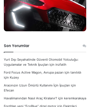
Son Yorumlar
Yurt Dışı Seyahatinde Güvenli Otomobil Yolculuğu:
Uygulamalar ve Teknik İpuçları
için
inzfatih
Ford Focus Active Wagon, Avrupa pazarı için tanıtıldı
için
Kuzey
Aracınızın Uzun Ömürlü Kullanımı İçin İpuçları
için
Efecan
Havalimanından Nasıl Araç Kiralanır?
için
keremkarakaya
Ford’dan yeni “EcoBlue” dizel motor
için
Elektrikçi