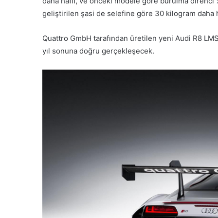
daha hafif, ve önceki modele göre burulma direnci 
geliştirilen şasi de selefine göre 30 kilogram daha h
Quattro GmbH tarafından üretilen yeni Audi R8 LMS, 2
yıl sonuna doğru gerçekleşecek.