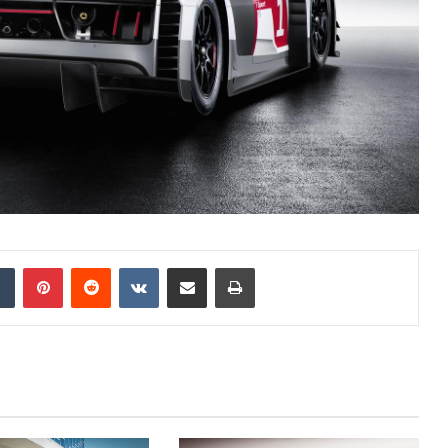
Tumblr
Pinterest
Reddit
VKontakte
E-Posta ile paylaş
Yazdır