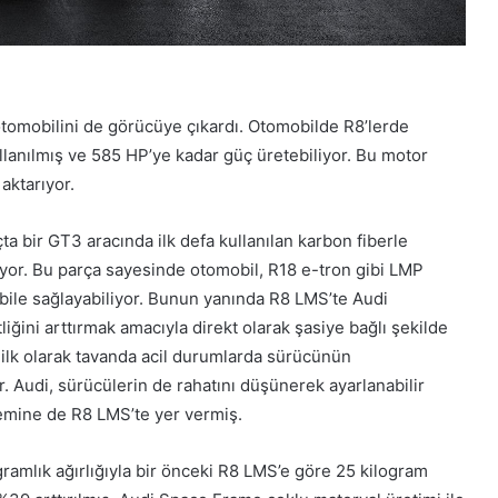
tomobilini de görücüye çıkardı. Otomobilde R8’lerde
llanılmış ve 585 HP’ye kadar güç üretebiliyor. Bu motor
 aktarıyor.
ta bir GT3 aracında ilk defa kullanılan karbon fiberle
uyor. Bu parça sayesinde otomobil, R18 e-tron gibi LMP
ni bile sağlayabiliyor. Bunun yanında R8 LMS’te Audi
liğini arttırmak amacıyla direkt olarak şasiye bağlı şekilde
 ilk olarak tavanda acil durumlarda sürücünün
r. Audi, sürücülerin de rahatını düşünerek ayarlanabilir
stemine de R8 LMS’te yer vermiş.
amlık ağırlığıyla bir önceki R8 LMS’e göre 25 kilogram