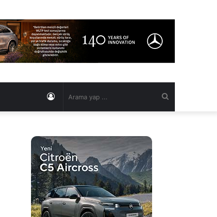
Kayıt
Arama
Ol
yap
...