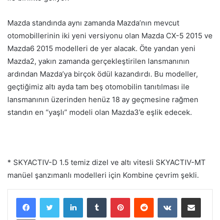
Mazda standında aynı zamanda Mazda’nın mevcut
otomobillerinin iki yeni versiyonu olan Mazda CX-5 2015 ve
Mazda6 2015 modelleri de yer alacak. Öte yandan yeni
Mazda2, yakın zamanda gerçekleştirilen lansmanının
ardından Mazda’ya birçok ödül kazandırdı. Bu modeller,
geçtiğimiz altı ayda tam beş otomobilin tanıtılması ile
lansmanının üzerinden henüz 18 ay geçmesine rağmen
standın en “yaşlı” modeli olan Mazda3’e eşlik edecek.
* SKYACTIV-D 1.5 temiz dizel ve altı vitesli SKYACTIV-MT
manüel şanzımanlı modelleri için Kombine çevrim şekli.
LinkedIn
Tumblr
Pinterest
Reddit
VKontakte
E-Posta ile paylaş
Yazdır