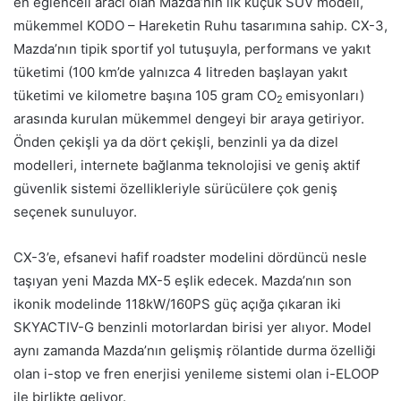
en eğlenceli aracı olan Mazda’nın ilk küçük SUV modeli,
mükemmel KODO – Hareketin Ruhu tasarımına sahip. CX-3,
Mazda’nın tipik sportif yol tutuşuyla, performans ve yakıt
tüketimi (100 km’de yalnızca 4 litreden başlayan yakıt
tüketimi ve kilometre başına 105 gram CO
emisyonları)
2
arasında kurulan mükemmel dengeyi bir araya getiriyor.
Önden çekişli ya da dört çekişli, benzinli ya da dizel
modelleri, internete bağlanma teknolojisi ve geniş aktif
güvenlik sistemi özellikleriyle sürücülere çok geniş
seçenek sunuluyor.
CX-3’e, efsanevi hafif roadster modelini dördüncü nesle
taşıyan yeni Mazda MX-5 eşlik edecek. Mazda’nın son
ikonik modelinde 118kW/160PS güç açığa çıkaran iki
SKYACTIV-G benzinli motorlardan birisi yer alıyor. Model
aynı zamanda Mazda’nın gelişmiş rölantide durma özelliği
olan i-stop ve fren enerjisi yenileme sistemi olan i-ELOOP
ile birlikte geliyor.