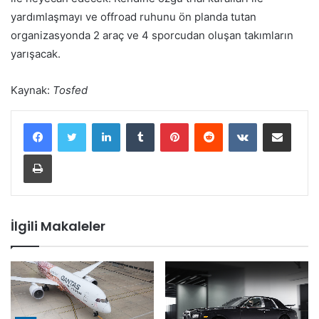
yardımlaşmayı ve offroad ruhunu ön planda tutan
organizasyonda 2 araç ve 4 sporcudan oluşan takımların
yarışacak.
Kaynak:
Tosfed
LinkedIn
Tumblr
Pinterest
Reddit
VKontakte
E-Posta ile paylaş
Yazdır
İlgili Makaleler