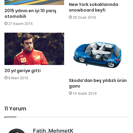
New York sokaklarında
snowboard keyfi
2015 yılının en iyi 10 yarış
otomobili
26 Ocak 2016
27 Kasım 2015
20 yıl geriye gitti
6 Mart 2015
Skoda’dan beş yıldızlı ürün
gamı
14 Aralık 2014
11 Yorum
d
Fatih_MehmetK