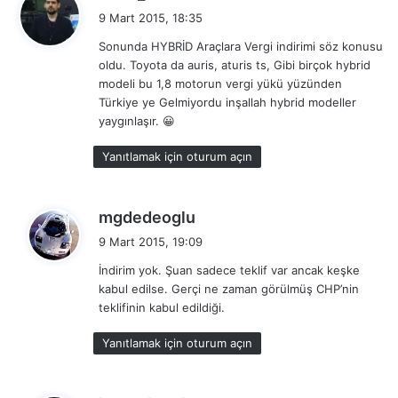
e
9 Mart 2015, 18:35
d
Sonunda HYBRİD Araçlara Vergi indirimi söz konusu
i
oldu. Toyota da auris, aturis ts, Gibi birçok hybrid
k
modeli bu 1,8 motorun vergi yükü yüzünden
i
Türkiye ye Gelmiyordu inşallah hybrid modeller
:
yaygınlaşır. 😀
Yanıtlamak için oturum açın
d
mgdedeoglu
e
9 Mart 2015, 19:09
d
İndirim yok. Şuan sadece teklif var ancak keşke
i
kabul edilse. Gerçi ne zaman görülmüş CHP’nin
k
teklifinin kabul edildiği.
i
:
Yanıtlamak için oturum açın