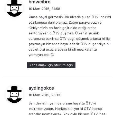
d
bmwcibro
e
10 Mart 2015, 21:58
d
kimse hayal görmesin. Bu ülkede şu an ÖTV indirimi
i
söz konusu dahi olamaz. Zaten paraya açız ve
k
türkiyemizin en fazla gelir elde ettiği araba
i
sektörüyken o ÖTV düşmez. Ülkenin şu anki
:
durumuna bakılırsa ÖTV degil düşmek artarsa hiiiiiç
şaşırmayın biz anca hayal ederiz ÖTV düşer diye bu
devlet bizi ucuz arabaya bindirmez kafanızı
yormayın çok 🙂
Yanıtlamak için oturum açın
d
aydingokce
e
10 Mart 2015, 23:13
d
Ben devletin yerinde olsam hayatta ÖTV’yi
i
indirmem zaten. Herkes sanıyor ki ÖTV inerse
k
arabalar ucuzlayacak. Yok öyle bir şey. ÖTV inse