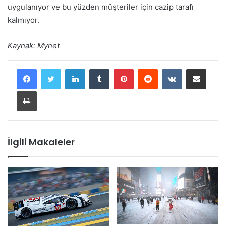
uygulanıyor ve bu yüzden müşteriler için cazip tarafı
kalmıyor.
Kaynak: Mynet
LinkedIn
Tumblr
Pinterest
Reddit
VKontakte
E-Posta ile paylaş
Yazdır
İlgili Makaleler