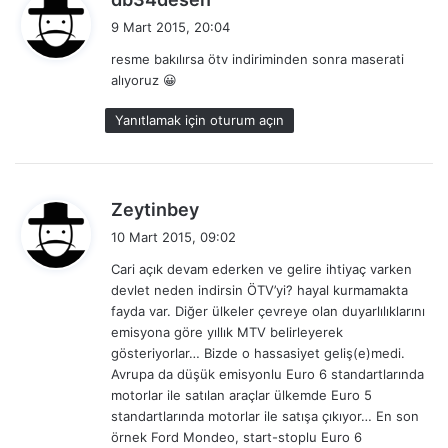
e
9 Mart 2015, 20:04
d
resme bakılırsa ötv indiriminden sonra maserati
i
alıyoruz 😀
k
i
Yanıtlamak için oturum açın
:
d
Zeytinbey
e
10 Mart 2015, 09:02
d
Cari açık devam ederken ve gelire ihtiyaç varken
i
devlet neden indirsin ÖTV’yi? hayal kurmamakta
k
fayda var. Diğer ülkeler çevreye olan duyarlılıklarını
i
emisyona göre yıllık MTV belirleyerek
:
gösteriyorlar… Bizde o hassasiyet geliş(e)medi.
Avrupa da düşük emisyonlu Euro 6 standartlarında
motorlar ile satılan araçlar ülkemde Euro 5
standartlarında motorlar ile satışa çıkıyor… En son
örnek Ford Mondeo, start-stoplu Euro 6