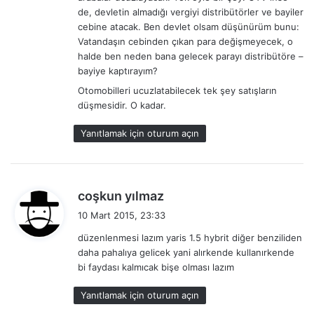
i
de, devletin almadığı vergiyi distribütörler ve bayiler
:
cebine atacak. Ben devlet olsam düşünürüm bunu:
Vatandaşın cebinden çıkan para değişmeyecek, o
halde ben neden bana gelecek parayı distribütöre –
bayiye kaptırayım?
Otomobilleri ucuzlatabilecek tek şey satışların
düşmesidir. O kadar.
Yanıtlamak için oturum açın
d
coşkun yılmaz
e
10 Mart 2015, 23:33
d
düzenlenmesi lazım yaris 1.5 hybrit diğer benziliden
i
daha pahalıya gelicek yani alırkende kullanırkende
k
bi faydası kalmıcak bişe olması lazım
i
:
Yanıtlamak için oturum açın