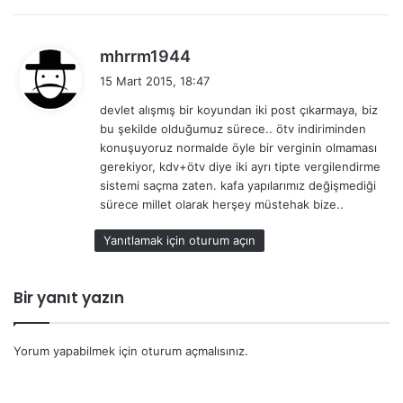
d
mhrrm1944
e
15 Mart 2015, 18:47
d
devlet alışmış bir koyundan iki post çıkarmaya, biz
i
bu şekilde olduğumuz sürece.. ötv indiriminden
k
konuşuyoruz normalde öyle bir verginin olmaması
i
gerekiyor, kdv+ötv diye iki ayrı tipte vergilendirme
:
sistemi saçma zaten. kafa yapılarımız değişmediği
sürece millet olarak herşey müstehak bize..
Yanıtlamak için oturum açın
Bir yanıt yazın
Yorum yapabilmek için
oturum açmalısınız
.