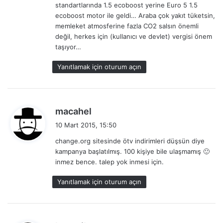
standartlarında 1.5 ecoboost yerine Euro 5 1.5
ecoboost motor ile geldi… Araba çok yakıt tüketsin,
memleket atmosferine fazla CO2 salsın önemli
değil, herkes için (kullanıcı ve devlet) vergisi önem
taşıyor…
Yanıtlamak için oturum açın
d
macahel
e
10 Mart 2015, 15:50
d
change.org sitesinde ötv indirimleri düşsün diye
i
kampanya başlatılmış. 100 kişiye bile ulaşmamış 🙂
k
inmez bence. talep yok inmesi için.
i
:
Yanıtlamak için oturum açın