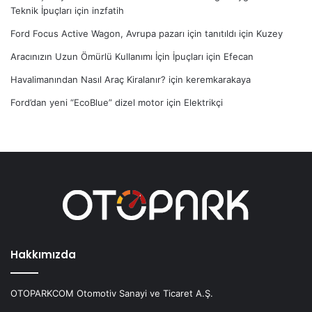
Teknik İpuçları
için
inzfatih
Ford Focus Active Wagon, Avrupa pazarı için tanıtıldı
için
Kuzey
Aracınızın Uzun Ömürlü Kullanımı İçin İpuçları
için
Efecan
Havalimanından Nasıl Araç Kiralanır?
için
keremkarakaya
Ford’dan yeni “EcoBlue” dizel motor
için
Elektrikçi
Hakkımızda
OTOPARKCOM Otomotiv Sanayi ve Ticaret A.Ş.