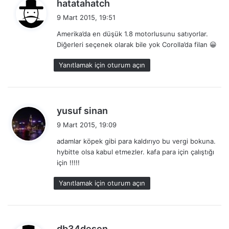
d
hatatahatch
e
9 Mart 2015, 19:51
d
Amerika’da en düşük 1.8 motorlusunu satıyorlar.
i
Diğerleri seçenek olarak bile yok Corolla’da filan 😀
k
i
Yanıtlamak için oturum açın
:
d
yusuf sinan
e
9 Mart 2015, 19:09
d
adamlar köpek gibi para kaldırıyo bu vergi bokuna.
i
hybitte olsa kabul etmezler. kafa para için çalıştığı
k
için !!!!!
i
:
Yanıtlamak için oturum açın
d
db34desen