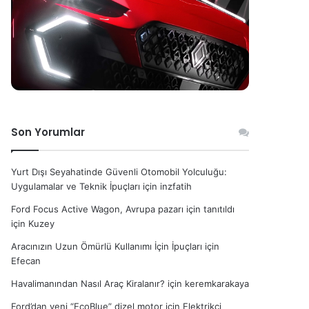
Son Yorumlar
Yurt Dışı Seyahatinde Güvenli Otomobil Yolculuğu:
Uygulamalar ve Teknik İpuçları
için
inzfatih
Ford Focus Active Wagon, Avrupa pazarı için tanıtıldı
için
Kuzey
Aracınızın Uzun Ömürlü Kullanımı İçin İpuçları
için
Efecan
Havalimanından Nasıl Araç Kiralanır?
için
keremkarakaya
Ford’dan yeni “EcoBlue” dizel motor
için
Elektrikçi