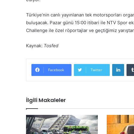
Türkiye’nin canlı yayınlanan tek motorsporları orga
buluşacak. Pazar günü 15:00 itibari ile NTV Spor ekr
Challenge ile özel röportajlar ve geçtiğimiz yarışta
Kaynak:
Tosfed
LinkedIn
Facebook
Twitter
İlgili Makaleler