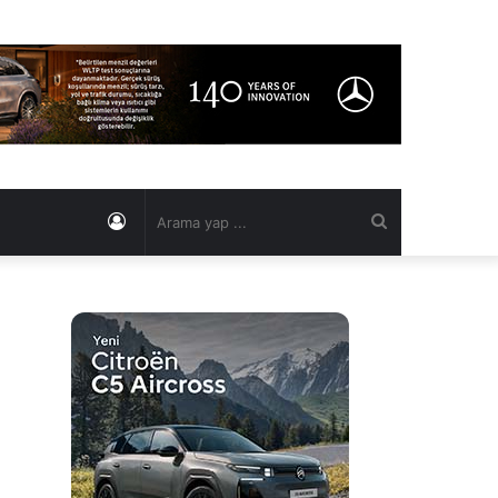
Kayıt
Arama
Ol
yap
...