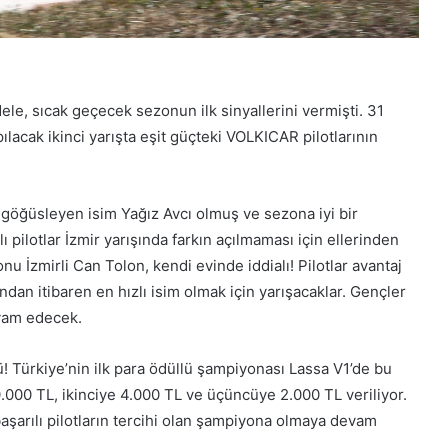
le, sıcak geçecek sezonun ilk sinyallerini vermişti. 31
lacak ikinci yarışta eşit güçteki VOLKICAR pilotlarının
pi göğüsleyen isim Yağız Avcı olmuş ve sezona iyi bir
ı pilotlar İzmir yarışında farkın açılmaması için ellerinden
nu İzmirli Can Tolon, kendi evinde iddialı! Pilotlar avantaj
ndan itibaren en hızlı isim olmak için yarışacaklar. Gençler
vam edecek.
ü! Türkiye’nin ilk para ödüllü şampiyonası Lassa V1’de bu
0.000 TL, ikinciye 4.000 TL ve üçüncüye 2.000 TL veriliyor.
başarılı pilotların tercihi olan şampiyona olmaya devam