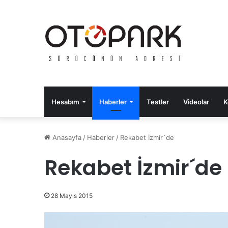
Hesabım
Haberler
Testler
Videolar
K
Anasayfa
/
Haberler
/
Rekabet İzmir´de
Rekabet İzmir´de
28 Mayıs 2015