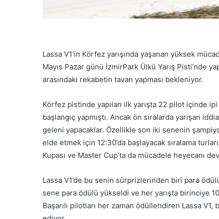
Lassa V1’in Körfez yarışında yaşanan yüksek mücade
Mayıs Pazar günü İzmirPark Ülkü Yarış Pisti’nde yapı
arasındaki rekabetin tavan yapması bekleniyor.
Körfez pistinde yapılan ilk yarışta 22 pilot içinde i
başlangıç yapmıştı. Ancak ön sıralarda yarışan iddial
geleni yapacaklar. Özellikle son iki senenin şampiyo
elde etmek için 12:30’da başlayacak sıralama turları
Kupası ve Master Cup’ta da mücadele heyecanı de
Lassa V1’de bu senin sürprizlerinden biri para ödül
sene para ödülü yükseldi ve her yarışta birinciye 1
Başarılı pilotları her zaman ödüllendiren Lassa V1, 
ediyor.