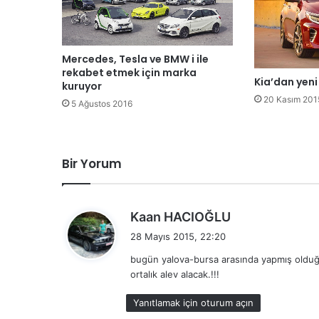
Mercedes, Tesla ve BMW i ile
rekabet etmek için marka
Kia’dan yeni
kuruyor
20 Kasım 201
5 Ağustos 2016
Bir Yorum
d
Kaan HACIOĞLU
e
28 Mayıs 2015, 22:20
d
bugün yalova-bursa arasında yapmış olduğ
i
ortalık alev alacak.!!!
k
i
Yanıtlamak için oturum açın
: