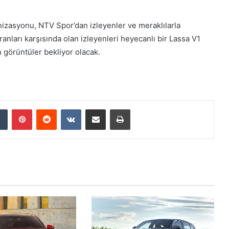
nizasyonu, NTV Spor’dan izleyenler ve meraklılarla
anları karşısında olan izleyenleri heyecanlı bir Lassa V1
n görüntüler bekliyor olacak.
Tumblr
Pinterest
Reddit
VKontakte
E-Posta ile paylaş
Yazdır