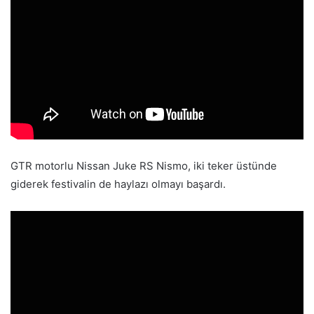
GTR motorlu Nissan Juke RS Nismo, iki teker üstünde
giderek festivalin de haylazı olmayı başardı.