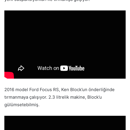
2016 model Ford Focus RS, Ken Block’un önderliğinde
tırmanmaya çalışıyor. 2.3 litrelik makine, Block’u
gülümsetebilmiş.