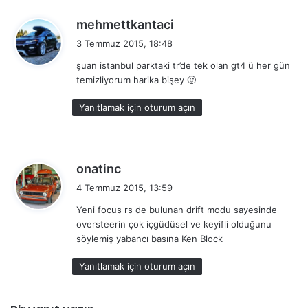
d
mehmettkantaci
e
3 Temmuz 2015, 18:48
d
şuan istanbul parktaki tr’de tek olan gt4 ü her gün
i
temizliyorum harika bişey 🙂
k
i
Yanıtlamak için oturum açın
:
d
onatinc
e
4 Temmuz 2015, 13:59
d
Yeni focus rs de bulunan drift modu sayesinde
i
oversteerin çok içgüdüsel ve keyifli olduğunu
k
söylemiş yabancı basına Ken Block
i
:
Yanıtlamak için oturum açın