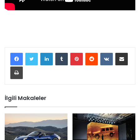
LinkedIn
Tumblr
Pinterest
Reddit
VKontakte
E-Posta ile paylaş
Yazdır
İlgili Makaleler