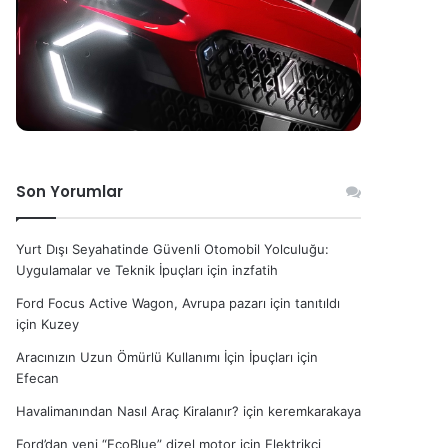
Son Yorumlar
Yurt Dışı Seyahatinde Güvenli Otomobil Yolculuğu:
Uygulamalar ve Teknik İpuçları
için
inzfatih
Ford Focus Active Wagon, Avrupa pazarı için tanıtıldı
için
Kuzey
Aracınızın Uzun Ömürlü Kullanımı İçin İpuçları
için
Efecan
Havalimanından Nasıl Araç Kiralanır?
için
keremkarakaya
Ford’dan yeni “EcoBlue” dizel motor
için
Elektrikçi