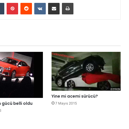
Tumblr
Pinterest
Reddit
VKontakte
E-Posta ile paylaş
Yazdır
Yine mi acemi sürücü?
 gücü belli oldu
7 Mayıs 2015
6