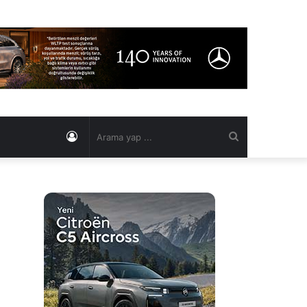
Kayıt
Arama
Ol
yap
...