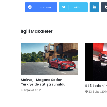
LinkedIn
Facebook
Twitter
İlgili Makaleler
Makyajlı Megane Sedan
Türkiye’de satışa sunuldu
RS3 Sedan’ın
9 Şubat 2021
23 Şubat 201